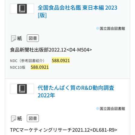
全国食品会社名鑑 東日本編 2023
[版]
国立国会図書館
紙
図書
食品新聞社出版部
2022.12
<D4-M504>
588.0921
NDC（参考図書紹介）
588.0921
NDC10版
代替たんぱく質のR&D動向調査
2022年
国立国会図書館
紙
図書
TPCマーケティングリサーチ
2021.12
<DL681-R9>