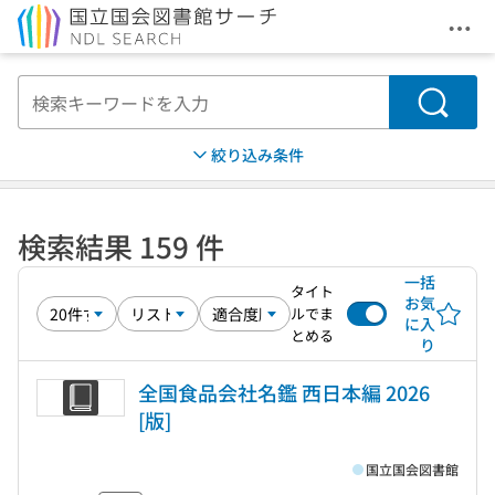
メニ
本文へ移動
検索
絞り込み条件
検索結果 159 件
一括
タイト
お気
ルでま
に入
とめる
り
全国食品会社名鑑 西日本編 2026
[版]
国立国会図書館