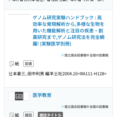
ゲノム研究実験ハンドブック : 高
効率な発現解析から,多様な生物を
用いた機能解析と注目の疾患・創
薬研究まで,ゲノム研究法を完全網
羅! (実験医学別冊)
国立国会図書館
全国の図書館
紙
図書
辻本豪三, 田中利男 編
羊土社
2004.10
<RA111-H128>
医学教育
国立国会図書館
全国の図書館
紙
雑誌
雑誌タイトル