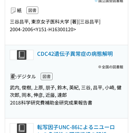
国立国会図書館
紙
図書
三谷昌平, 東京女子医科大学 [著]
[三谷昌平]
2004-2006
<Y151-H16300120>
CDC42遺伝子異常症の病態解明
全国の図書館
デジタル
図書
武内, 俊樹, 上原, 朋子, 鈴木, 英紀, 三谷, 昌平, 小崎, 健
次郎, 岡本, 伸彦, 近藤, 達郎
2018
科学研究費補助金研究成果報告書
転写因子UNC-86によるニユーロ