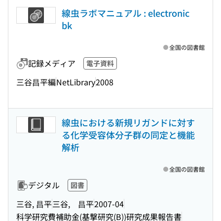
線虫ラボマニュアル : electronic
bk
全国の図書館
記録メディア
電子資料
三谷昌平編
NetLibrary
2008
線虫における新規リガンドに対す
る化学受容体分子群の同定と機能
解析
全国の図書館
デジタル
図書
三谷, 昌平
三谷, 昌平
2007-04
科学研究費補助金(基撃研究(B))研究成果報告書