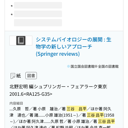
システムバイオロジーの展開 : 生
物学の新しいアプローチ
(Springer reviews)
国立国会図書館
全国の図書館
紙
図書
北野宏明 編
シュプリンガー・フェアラーク東京
2001.6
<RA125-G35>
内容細目
...久原 哲／著 小原 雄治／著
三谷 昌平
／ほか著 阿久
津 達也／著 諸...
...小原 雄治(1951～)／著
三谷 昌平
(1958
～)／ほか著 阿久津...
...久原 哲／著 小原 雄治／著
三谷 昌平
／ほか著 阿久津 達也／著 松野 浩嗣／ほか著 今井 真一郎...