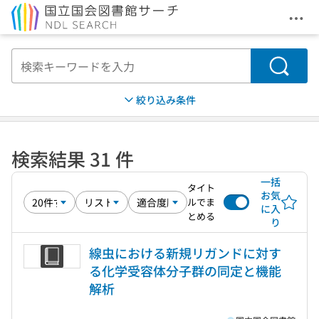
メニ
本文へ移動
検索
絞り込み条件
検索結果 31 件
一括
タイト
お気
ルでま
に入
とめる
り
線虫における新規リガンドに対す
る化学受容体分子群の同定と機能
解析