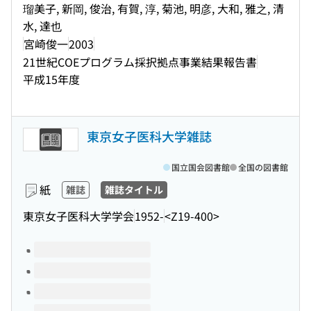
瑠美子, 新岡, 俊治, 有賀, 淳, 菊池, 明彦, 大和, 雅之, 清
水, 達也
宮崎俊一
2003
21世紀COEプログラム採択拠点事業結果報告書
平成15年度
東京女子医科大学雑誌
国立国会図書館
全国の図書館
紙
雑誌
雑誌タイトル
東京女子医科大学学会
1952-
<Z19-400>
このタイトルの巻号