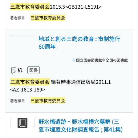
三鷹市教育委員会
2015.3
<GB121-L5191>
三鷹市教育委員会
著者標目
地域と創る三鷹の教育 : 市制施行
60周年
国立国会図書館
全国の図書館
紙
図書
三鷹市教育委員会
編著
時事通信出版局
2011.1
<AZ-1613-J89>
三鷹市教育委員会
著者標目
野水橋遺跡・野水橋横穴墓群 (三
鷹市埋蔵文化財調査報告 ; 第41集)