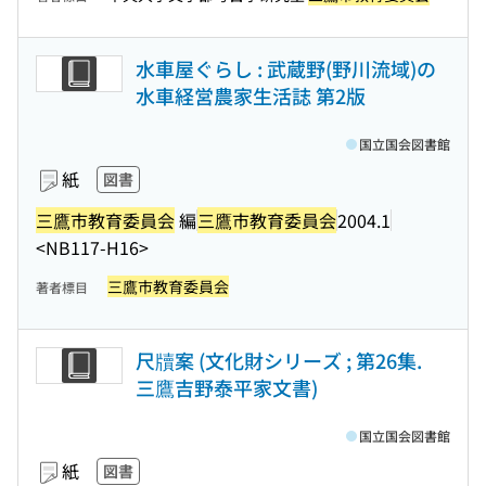
水車屋ぐらし : 武蔵野(野川流域)の
水車経営農家生活誌 第2版
国立国会図書館
紙
図書
三鷹市教育委員会
編
三鷹市教育委員会
2004.1
<NB117-H16>
三鷹市教育委員会
著者標目
尺牘案 (文化財シリーズ ; 第26集.
三鷹吉野泰平家文書)
国立国会図書館
紙
図書