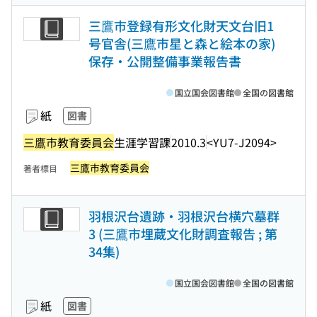
三鷹市登録有形文化財天文台旧1
号官舎(三鷹市星と森と絵本の家)
保存・公開整備事業報告書
国立国会図書館
全国の図書館
紙
図書
三鷹市教育委員会
生涯学習課
2010.3
<YU7-J2094>
三鷹市教育委員会
著者標目
羽根沢台遺跡・羽根沢台横穴墓群
3 (三鷹市埋蔵文化財調査報告 ; 第
34集)
国立国会図書館
全国の図書館
紙
図書