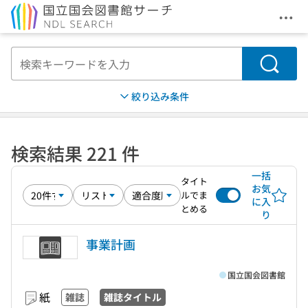
メニ
本文へ移動
検索
絞り込み条件
検索結果 221 件
一括
タイト
お気
ルでま
に入
とめる
り
事業計画
国立国会図書館
紙
雑誌
雑誌タイトル