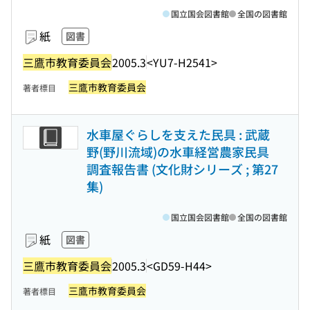
国立国会図書館
全国の図書館
紙
図書
三鷹市教育委員会
2005.3
<YU7-H2541>
三鷹市教育委員会
著者標目
水車屋ぐらしを支えた民具 : 武蔵
野(野川流域)の水車経営農家民具
調査報告書 (文化財シリーズ ; 第27
集)
国立国会図書館
全国の図書館
紙
図書
三鷹市教育委員会
2005.3
<GD59-H44>
三鷹市教育委員会
著者標目