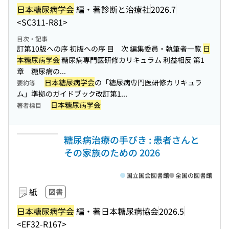
日本糖尿病学会
編・著
診断と治療社
2026.7
<SC311-R81>
目次・記事
訂第10版への序 初版への序 目 次 編集委員・執筆者一覧
日
本糖尿病学会
糖尿病専門医研修カリキュラム 利益相反 第1
章 糖尿病の...
日本糖尿病学会
の「糖尿病専門医研修カリキュラ
要約等
ム」準拠のガイドブック改訂第1...
日本糖尿病学会
著者標目
糖尿病治療の手びき : 患者さんと
その家族のための 2026
国立国会図書館
全国の図書館
紙
図書
日本糖尿病学会
編・著
日本糖尿病協会
2026.5
<EF32-R167>