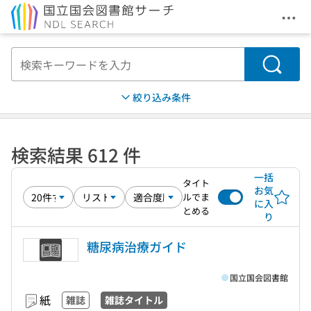
メニ
本文へ移動
検索
絞り込み条件
検索結果 612 件
一括
タイト
お気
ルでま
に入
とめる
り
糖尿病治療ガイド
国立国会図書館
紙
雑誌
雑誌タイトル