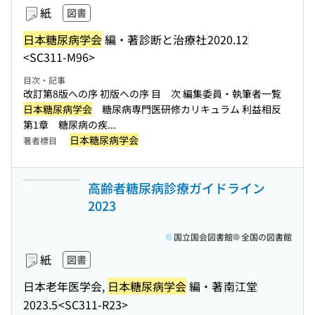
紙
図書
日本糖尿病学会
編・著
診断と治療社
2020.12
<SC311-M96>
目次・記事
改訂第8版への序 初版への序 目 次 編集委員・執筆者一覧
日本糖尿病学会
糖尿病専門医研修カリキュラム 利益相反
第1章 糖尿病の疾...
日本糖尿病学会
著者標目
高齢者糖尿病診療ガイドライン
2023
国立国会図書館
全国の図書館
紙
図書
日本老年医学会,
日本糖尿病学会
編・著
南江堂
2023.5
<SC311-R23>