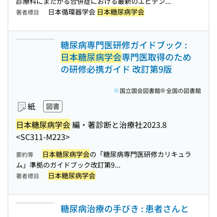
診療科にまたがる合併症における最新のエビデン...
日本循環器学会
日本糖尿病学会
著者標目
糖尿病専門医研修ガイドブック :
日本糖尿病学会
専門医取得のため
の研修必携ガイド 改訂第9版
国立国会図書館
全国の図書館
紙
図書
日本糖尿病学会
編・著
診断と治療社
2023.8
<SC311-M223>
日本糖尿病学会
の「糖尿病専門医研修カリキュラ
要約等
ム」準拠のガイドブック改訂第9...
日本糖尿病学会
著者標目
糖尿病治療の手びき : 患者さんと