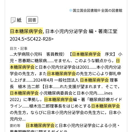
国立国会図書館
全国の図書館
紙
図書
日本糖尿病学会
, 日本小児内分泌学会 編・著
南江堂
2024.5
<SC422-R28>
目次・記事
...大学病院小児科 客員教授） 【
日本糖尿病学会
序文】 小
児・思春期に糖尿病...
...せません．このような観点から，
日
本糖尿病学会
と日本小児内分泌学会は2001...
...本小児内分泌
学会の先生方，また
日本糖尿病学会
の先生方に心より御礼申
し上げま...
...2024年4月 一般社団法人
日本糖尿病学会
理事
長 植木 浩二郎 【日本...
...れた支援が望まれます．そこで，
日本糖尿病学会
小児糖尿病委員会と日本小児内...
...ines
2022」に準拠し，
日本糖尿病学会
編・著「糖尿病診療ガイド
ライン...
...植木浩二郎理事長をはじめとする
日本糖尿病学会
の先生方，ならびに日本小児内分泌学会の先生方に，日本小
児内分...
日本糖尿病学会
と日本小児内分泌学会による小児・
要約等
思春期糖尿病に関するガイドラ...