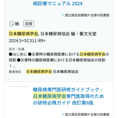
病診療マニュアル 2024
国立国会図書館
全国の図書館
紙
図書
日本糖尿病学会
, 日本糖尿病協会 編・著
文光堂
2024.5
<SC311-R9>
目次・記事
●はじめに ●災害時の糖尿病医療における
日本糖尿病学会
の
役割 ●災害時の糖尿病医療における日本糖尿病協会の役割
Ⅰ...
日本糖尿病学会
日本糖尿病協会
著者標目
糖尿病専門医研修ガイドブック :
日本糖尿病学会
専門医取得のため
の研修必携ガイド 改訂第8版
国立国会図書館
全国の図書館