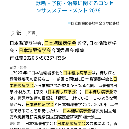
診断・予防・治療に関するコンセ
ンサスステートメント 2026
国立国会図書館
全国の図書館
紙
図書
日本循環器学会,
日本糖尿病学会
監修, 日本循環器学
会・
日本糖尿病学会
合同委員会 編集
南江堂
2026.5
<SC267-R35>
目次・記事
...2020 年に日本循環器学会と
日本糖尿病学会
は，糖尿病と
循環器疾患の密接な...
...，前回と同様に日本循環器学会と
日
本糖尿病学会
から推薦された委員からなる合同...
...環器内科
学 小林欣夫 【序文（
日本糖尿病学会
）】
日本糖尿病学会
で
は，糖尿病治療の目標を「健康...
...けている．このような背
景から，
日本糖尿病学会
と日本循環器学会は，2020年...
...達
成できることを期待したい．
日本糖尿病学会
理事長 国立健
康危機管理研究機構国立国際医療研究所 植木浩二...
日本循環器学会と
日本糖尿病学会
の共編により，両
要約等