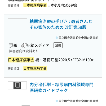
日本糖尿病学会
日本小児内分泌学会
著者標目
糖尿病治療の手びき : 患者さんと
その家族のための 改訂第58版
国立国会図書館
全国の図書館
紙
記録メディア
図書
障害者向け資料あり
日本糖尿病学会
編・著
南江堂
2020.5
<EF32-M100>
日本糖尿病学会
著者標目
内分泌代謝・糖尿病内科領域専門
医研修ガイドブック
国立国会図書館
全国の図書館