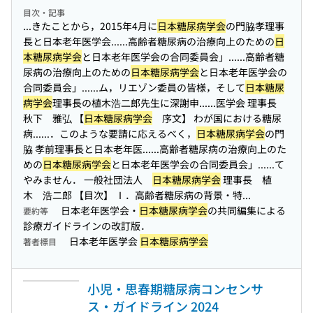
目次・記事
...きたことから，2015年4月に
日本糖尿病学会
の門脇孝理事
長と日本老年医学会...
...高齢者糖尿病の治療向上のための
日
本糖尿病学会
と日本老年医学会の合同委員会」...
...高齢者糖
尿病の治療向上のための
日本糖尿病学会
と日本老年医学会の
合同委員会」...
...ム，リエゾン委員の皆様，そして
日本糖尿
病学会
理事長の植木浩二郎先生に深謝申...
...医学会 理事長
秋下 雅弘 【
日本糖尿病学会
序文】 わが国における糖尿
病...
...．このような要請に応えるべく，
日本糖尿病学会
の門
脇 孝前理事長と日本老年医...
...高齢者糖尿病の治療向上のた
めの
日本糖尿病学会
と日本老年医学会の合同委員会」...
...て
やみません． 一般社団法人
日本糖尿病学会
理事長 植
木 浩二郎 【目次】 Ⅰ．高齢者糖尿病の背景・特...
日本老年医学会・
日本糖尿病学会
の共同編集による
要約等
診療ガイドラインの改訂版．
日本老年医学会
日本糖尿病学会
著者標目
小児・思春期糖尿病コンセンサ
ス・ガイドライン 2024