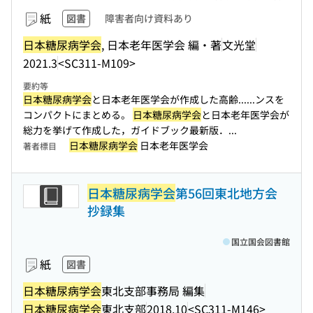
紙
図書
障害者向け資料あり
日本糖尿病学会
, 日本老年医学会 編・著
文光堂
2021.3
<SC311-M109>
要約等
日本糖尿病学会
と日本老年医学会が作成した高齢...
...ンスを
コンパクトにまとめる。
日本糖尿病学会
と日本老年医学会が
総力を挙げて作成した，ガイドブック最新版．...
日本糖尿病学会
日本老年医学会
著者標目
日本糖尿病学会
第56回東北地方会
抄録集
国立国会図書館
紙
図書
日本糖尿病学会
東北支部事務局 編集
日本糖尿病学会
東北支部
2018.10
<SC311-M146>