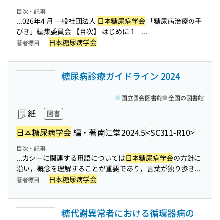
目次・記事
...026年4 月 一般社団法人
日本糖尿病学会
「糖尿病治療の手
びき」編集委員会 【目次】 はじめに 1 ...
日本糖尿病学会
著者標目
糖尿病診療ガイドライン 2024
国立国会図書館
全国の図書館
紙
図書
日本糖尿病学会
編・著
南江堂
2024.5
<SC311-R10>
目次・記事
...カシーに関連する用語については
日本糖尿病学会
の方針に
沿い，概念を理解することが重要であり，言葉が独り歩き...
日本糖尿病学会
著者標目
糖代謝異常者における循環器病の