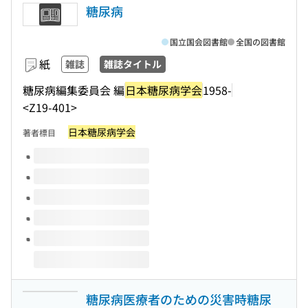
糖尿病
国立国会図書館
全国の図書館
紙
雑誌
雑誌タイトル
糖尿病編集委員会 編
日本糖尿病学会
1958-
<Z19-401>
日本糖尿病学会
著者標目
このタイトルの巻号
糖尿病医療者のための災害時糖尿