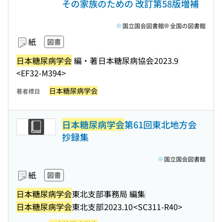
その家族のための 改訂第58版増補
国立国会図書館
全国の図書館
紙
図書
日本糖尿病学会
編・著
日本糖尿病協会
2023.9
<EF32-M394>
日本糖尿病学会
著者標目
日本糖尿病学会
第61回東北地方会
抄録集
国立国会図書館
紙
図書
日本糖尿病学会
東北支部事務局 編集
日本糖尿病学会
東北支部
2023.10
<SC311-R40>