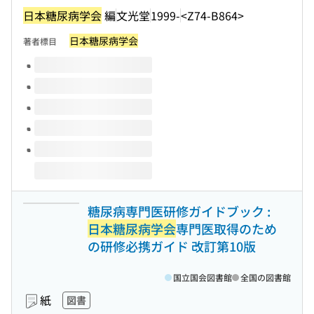
日本糖尿病学会
編
文光堂
1999-
<Z74-B864>
日本糖尿病学会
著者標目
このタイトルの巻号
糖尿病専門医研修ガイドブック :
日本糖尿病学会
専門医取得のため
の研修必携ガイド 改訂第10版
国立国会図書館
全国の図書館
紙
図書