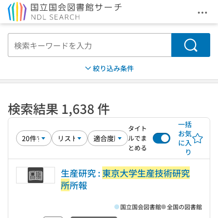
メニ
本文へ移動
検索
絞り込み条件
検索結果 1,638 件
一括
タイト
お気
ルでま
に入
とめる
り
生産研究 :
東京大学生産技術研究
所
所報
国立国会図書館
全国の図書館