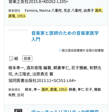
音楽之友社
2015.8
<KD262-L105>
Ferreira, Marina 八重樫, 克彦 八重樫, 由貴子
酒井,
著者標目
直隆, 1953-
音楽家と医師のための音楽家医学
入門
国立国会図書館
全国の図書館
紙
図書
根本孝一, 酒井直隆 編著, 朝妻孝仁, 尼子雅敏, 有野浩
司, 大江隆史, 須原貴志 著
協同医書出版社
2013.11
<SC551-L64>
根本, 孝一
酒井, 直隆, 1953-
朝妻, 孝仁 尼子, 雅敏
著者標目
有野, 浩司
ヴァーチャルリアリティの仮想空