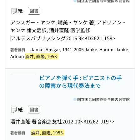
国立国会図書館
全国の図書館
紙
図書
アンスガー・ヤンケ, 晴美・ヤンケ 著, アドリアン・
ヤンケ 論文翻訳, 酒井直隆 医学監修
アルテスパブリッシング
2016.9
<KD262-L159>
Janke, Ansgar, 1941-2005 Janke, Harumi Janke,
著者標目
Adrian
酒井, 直隆, 1953-
ピアノを弾く手 : ピアニストの手
の障害から現代奏法まで
国立国会図書館
全国の図書館
紙
図書
酒井直隆 著
音楽之友社
2012.10
<KD262-J197>
酒井, 直隆, 1953-
著者標目