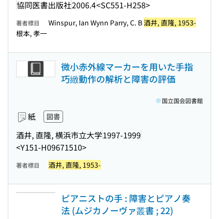
協同医書出版社
2006.4
<SC551-H258>
Winspur, Ian Wynn Parry, C. B
酒井, 直隆, 1953-
著者標目
根本, 孝一
微小赤外線マーカーを用いた手指
巧緻動作の解析と障害の評価
国立国会図書館
紙
図書
酒井, 直隆, 横浜市立大学
1997-1999
<Y151-H09671510>
酒井, 直隆, 1953-
著者標目
ピアニストの手 : 障害とピアノ奏
法 (ムジカノーヴァ叢書 ; 22)