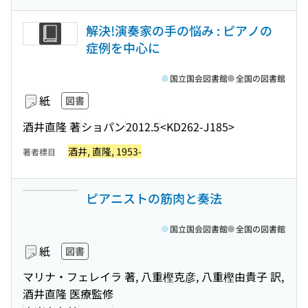
解決!演奏家の手の悩み : ピアノの
症例を中心に
国立国会図書館
全国の図書館
紙
図書
酒井直隆 著
ショパン
2012.5
<KD262-J185>
酒井, 直隆, 1953-
著者標目
ピアニストの筋肉と奏法
国立国会図書館
全国の図書館
紙
図書
マリナ・フェレイラ 著, 八重樫克彦, 八重樫由貴子 訳,
酒井直隆 医療監修