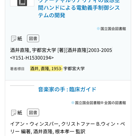
間ハンドによる電動義手制御シス
テムの開発
国立国会図書館
紙
図書
酒井直隆, 宇都宮大学 [著]
[酒井直隆]
2003-2005
<Y151-H15300194>
酒井, 直隆, 1953-
宇都宮大学
著者標目
音楽家の手 : 臨床ガイド
国立国会図書館
全国の図書館
紙
図書
イアン・ウィンスパー, クリストファー B.ウィン・ペ
リー 編著, 酒井直隆, 根本孝一 監訳