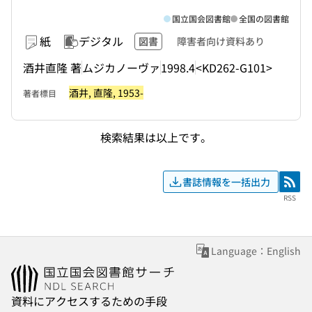
国立国会図書館
全国の図書館
紙
デジタル
図書
障害者向け資料あり
酒井直隆 著
ムジカノーヴァ
1998.4
<KD262-G101>
酒井, 直隆, 1953-
著者標目
検索結果は以上です。
書誌情報を一括出力
RSS
RSS
Language：English
資料にアクセスするための手段