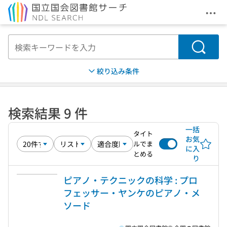
メニ
本文へ移動
検索
絞り込み条件
検索結果 9 件
一括
タイト
お気
ルでま
に入
とめる
り
ピアノ・テクニックの科学 : プロ
フェッサー・ヤンケのピアノ・メ
ソード