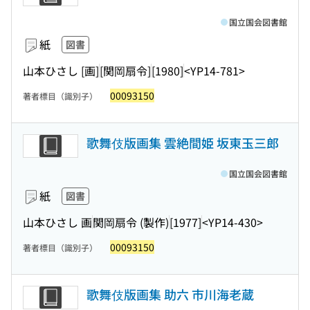
国立国会図書館
紙
図書
山本ひさし [画]
[関岡扇令]
[1980]
<YP14-781>
00093150
著者標目（識別子）
歌舞伎版画集 雲絶間姫 坂東玉三郎
国立国会図書館
紙
図書
山本ひさし 画
関岡扇令 (製作)
[1977]
<YP14-430>
00093150
著者標目（識別子）
歌舞伎版画集 助六 市川海老蔵