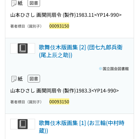
紙
図書
山本ひさし 画
関岡扇令 (製作)
1983.11
<YP14-990>
00093150
著者標目（識別子）
歌舞伎木版画集 [2] (団七九郎兵衛
(尾上辰之助))
国立国会図書館
紙
図書
山本ひさし 画
関岡扇令 (製作)
1983.3
<YP14-990>
00093150
著者標目（識別子）
歌舞伎木版画集 [1] (お三輪(中村時
蔵))