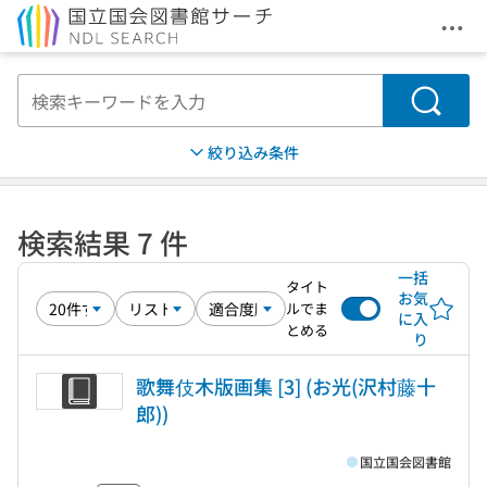
メニ
本文へ移動
検索
絞り込み条件
検索結果 7 件
一括
タイト
お気
ルでま
に入
とめる
り
歌舞伎木版画集 [3] (お光(沢村藤十
郎))
国立国会図書館