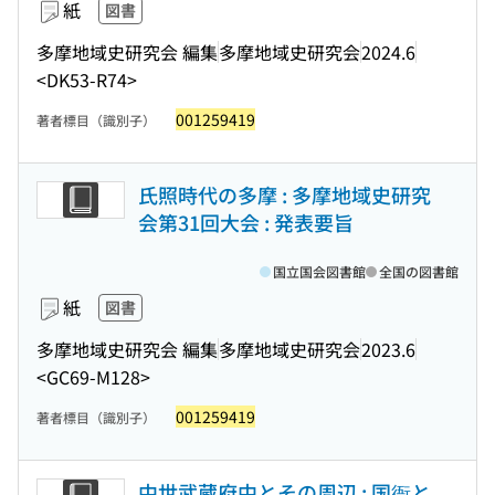
紙
図書
多摩地域史研究会 編集
多摩地域史研究会
2024.6
<DK53-R74>
001259419
著者標目（識別子）
氏照時代の多摩 : 多摩地域史研究
会第31回大会 : 発表要旨
国立国会図書館
全国の図書館
紙
図書
多摩地域史研究会 編集
多摩地域史研究会
2023.6
<GC69-M128>
001259419
著者標目（識別子）
中世武蔵府中とその周辺 : 国衙と