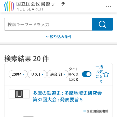
メニ
本文へ移動
検索
絞り込み条件
検索結果 20 件
一括
タイト
お気
ルでま
に入
とめる
り
多摩の鉄道史 : 多摩地域史研究会
第32回大会 : 発表要旨 5
国立国会図書館