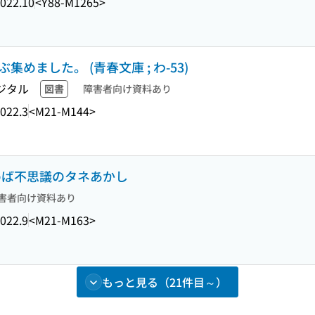
022.10
<Y88-M1265>
めました。 (青春文庫 ; わ-53)
ジタル
図書
障害者向け資料あり
022.3
<M21-M144>
読めば不思議のタネあかし
害者向け資料あり
022.9
<M21-M163>
もっと見る（21件目～）