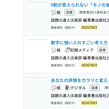
9割が答えられない「モノの単
紙
図書
障害者向け資料あ
話題の達人倶楽部 編
青春出版社
2
00267603
著者標目（識別子）
数字に強い人のすごい考え方 (青春
紙
記録メディア
図書
話題の達人倶楽部 編
青春出版社
2
00267603
著者標目（識別子）
あなたの評価をガラリと変える!「
紙
デジタル
図書
障
話題の達人倶楽部 編
青春出版社
2
00267603
著者標目（識別子）