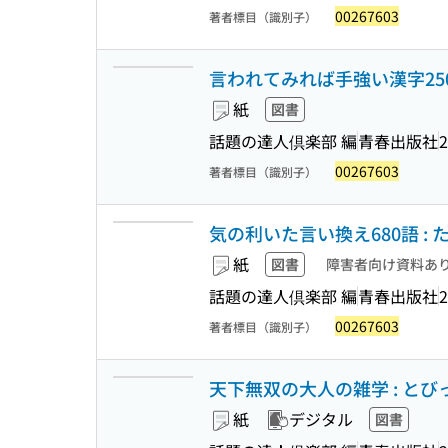
00267603
著者標目（識別子）
言われてみれば手強い漢字2500 
紙
図書
話題の達人倶楽部 編
青春出版社
2
00267603
著者標目（識別子）
気の利いた言い換え680語 : 
紙
図書
障害者向け資料あ
話題の達人倶楽部 編
青春出版社
2
00267603
著者標目（識別子）
天下無双の大人の雑学 : とびっき
紙
デジタル
図書