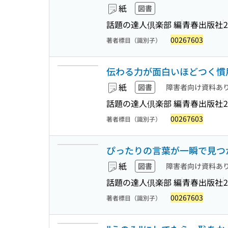
紙
図書
話題の達人倶楽部 編
青春出版社
2
00267603
著者標目（識別子）
伝わる力が面白いほどつく慣用句
紙
図書
障害者向け資料あ
話題の達人倶楽部 編
青春出版社
2
00267603
著者標目（識別子）
ぴったりの言葉が一瞬で見つかる
紙
図書
障害者向け資料あ
話題の達人倶楽部 編
青春出版社
2
00267603
著者標目（識別子）