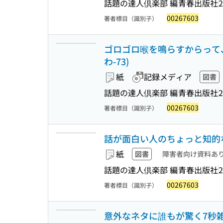
話題の達人倶楽部 編
青春出版社
2
00267603
著者標目（識別子）
ゴロゴロ喉を鳴らすからって、喜
わ-73)
紙
記録メディア
図書
話題の達人倶楽部 編
青春出版社
2
00267603
著者標目（識別子）
話が面白い人のちょっと知的な雑学
紙
図書
障害者向け資料あ
話題の達人倶楽部 編
青春出版社
2
00267603
著者標目（識別子）
意外なネタに誰もが驚く7秒雑談 (