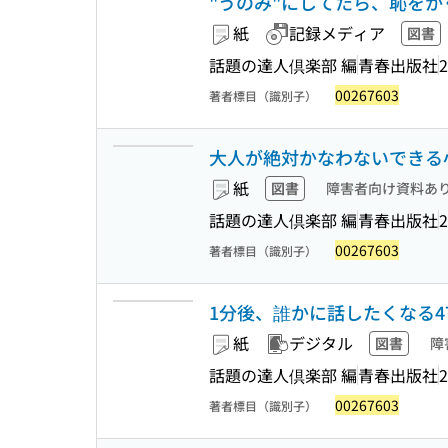
"うのみ"にしてたら、恥をかく日
紙
記録メディア
図書
話題の達人倶楽部 編
青春出版社
2
00267603
著者標目（識別子）
大人が絶対かなわないできる小学
紙
図書
障害者向け資料あ
話題の達人倶楽部 編
青春出版社
2
00267603
著者標目（識別子）
1分後、誰かに話したくなる47の
紙
デジタル
図書
障
話題の達人倶楽部 編
青春出版社
2
00267603
著者標目（識別子）