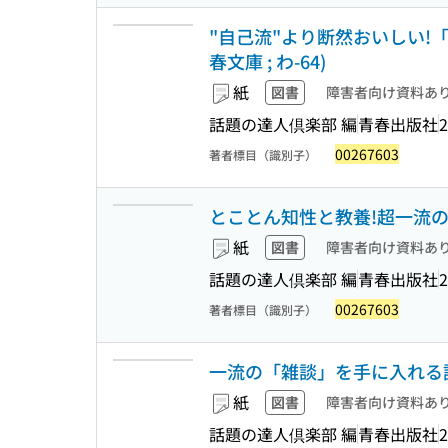
"自己流"より断然おいしい!
春文庫 ; わ-64)
紙
図書
障害者向け資料あ
話題の達人倶楽部 編
青春出版社
2
00267603
著者標目（識別子）
とことん知性と教養!超一流
紙
図書
障害者向け資料あ
話題の達人倶楽部 編
青春出版社
2
00267603
著者標目（識別子）
一流の「雑談」を手に入れる話のネ
紙
図書
障害者向け資料あ
話題の達人倶楽部 編
青春出版社
2