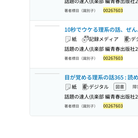
話題の達人倶楽部 編
青春出版社
2
00267603
著者標目（識別子）
10秒でウケる理系の話、ぜんぶ集
紙
記録メディア
デ
話題の達人倶楽部 編
青春出版社
2
00267603
著者標目（識別子）
目が覚める理系の話365 : 
紙
デジタル
図書
障
話題の達人倶楽部 編
青春出版社
2
00267603
著者標目（識別子）