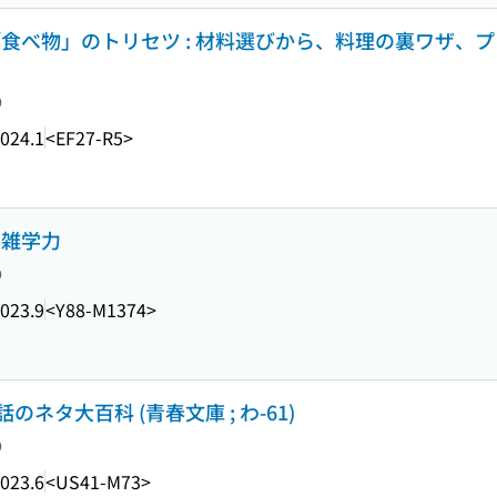
「食べ物」のトリセツ : 材料選びから、料理の裏ワザ、プ
り
024.1
<EF27-R5>
の雑学力
り
023.9
<Y88-M1374>
タ大百科 (青春文庫 ; わ-61)
り
023.6
<US41-M73>