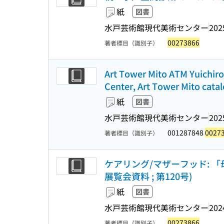
紙
図書
水戸芸術館現代美術センター
202
00273866
著者標目（識別子）
Art Tower Mito ATM Yu
Center, Art Tower Mito cata
紙
図書
水戸芸術館現代美術センター
202
001287848
0027
著者標目（識別子）
ケアリング/マザーフッド: 
展覧会資料 ; 第120号)
紙
図書
水戸芸術館現代美術センター
202
00273866
著者標目（識別子）