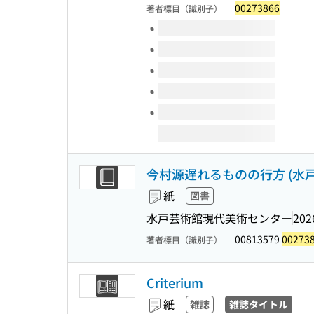
00273866
著者標目（識別子）
このタイトルの巻号
今村源遅れるものの行方 (水戸
紙
図書
水戸芸術館現代美術センター
202
00813579
00273
著者標目（識別子）
Criterium
紙
雑誌
雑誌タイトル