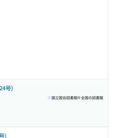
4号)
国立国会図書館
全国の図書館
号)