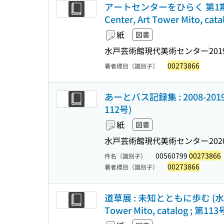
アートセンターをひらく 第1期・
Center, Art Tower Mito, cat
紙
図書
水戸芸術館現代美術センター
201
00273866
著者標目（識別子）
あーとバス記録集 : 2008-2
112号)
紙
図書
水戸芸術館現代美術センター
202
00560799
00273866
件名（識別子）
00273866
著者標目（識別子）
道草展 : 未知とともに歩む (水戸芸
Tower Mito, catalog ; 第113