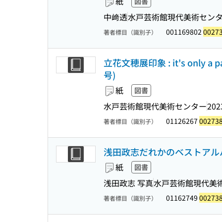
紙
図書
中﨑透
水戸芸術館現代美術セン
001169802
0027
著者標目（識別子）
立花文穂展印象 : it's only 
号)
紙
図書
水戸芸術館現代美術センター
202
01126267
00273
著者標目（識別子）
浅田政志だれかのベストアルバム
紙
図書
浅田政志 写真
水戸芸術館現代美
01162749
00273
著者標目（識別子）