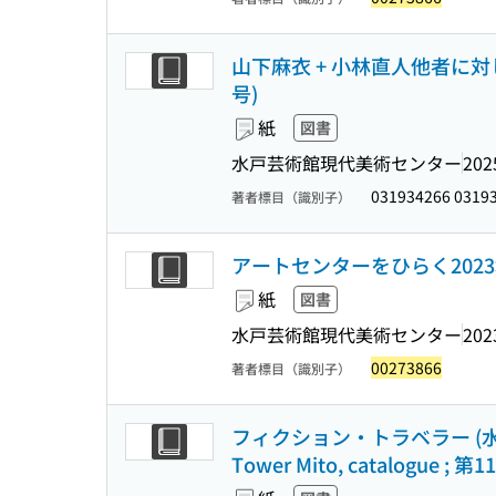
山下麻衣 + 小林直人他者に対
号)
紙
図書
水戸芸術館現代美術センター
202
031934266 0319
著者標目（識別子）
アートセンターをひらく202
紙
図書
水戸芸術館現代美術センター
202
00273866
著者標目（識別子）
フィクション・トラベラー (水戸芸術
Tower Mito, catalogue ; 第1