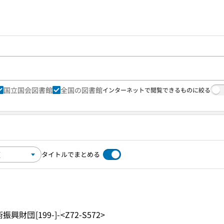
国立国会図書館
全国の図書館
インターネットで閲覧できるものに絞る
タイトルでまとめる
術振興財団
[199-]-
<Z72-S572>