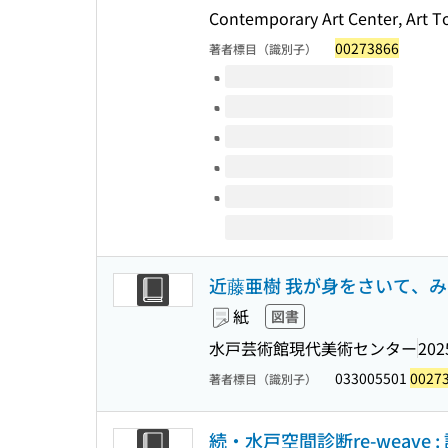
Contemporary Art Center, Art T
00273866
著者標目（識別子）
このタイトルの巻号
近藤亜樹 我が身をさいて、みた
紙
図書
水戸芸術館現代美術センター
202
033005501
0027
著者標目（識別子）
続・水戸空間診断re-weave 