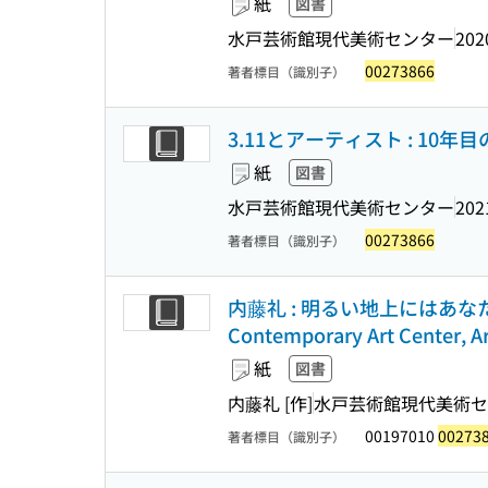
紙
図書
水戸芸術館現代美術センター
202
00273866
著者標目（識別子）
3.11とアーティスト : 10
紙
図書
水戸芸術館現代美術センター
202
00273866
著者標目（識別子）
内藤礼 : 明るい地上にはあ
Contemporary Art Center, A
紙
図書
内藤礼 [作]
水戸芸術館現代美術セ
00197010
00273
著者標目（識別子）