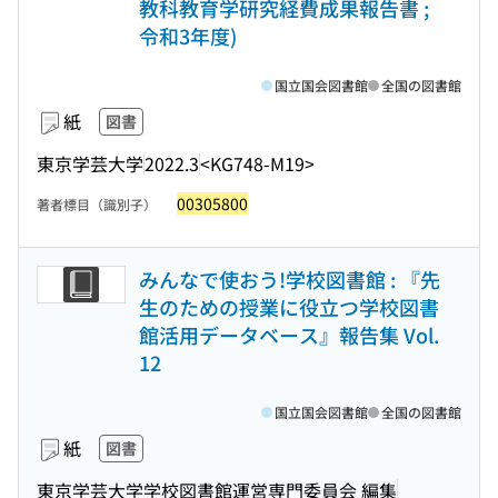
教科教育学研究経費成果報告書 ;
令和3年度)
国立国会図書館
全国の図書館
紙
図書
東京学芸大学
2022.3
<KG748-M19>
00305800
著者標目（識別子）
みんなで使おう!学校図書館 : 『先
生のための授業に役立つ学校図書
館活用データベース』報告集 Vol.
12
国立国会図書館
全国の図書館
紙
図書
東京学芸大学学校図書館運営専門委員会 編集