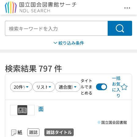
メニ
本文へ移動
検索
絞り込み条件
検索結果 797 件
一括
タイト
お気
ルでま
に入
とめる
り
面
国立国会図書館
紙
雑誌
雑誌タイトル