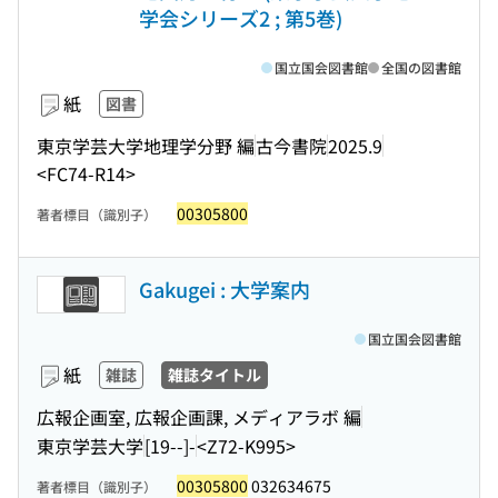
学会シリーズ2 ; 第5巻)
国立国会図書館
全国の図書館
紙
図書
東京学芸大学地理学分野 編
古今書院
2025.9
<FC74-R14>
00305800
著者標目（識別子）
Gakugei : 大学案内
国立国会図書館
紙
雑誌
雑誌タイトル
広報企画室, 広報企画課, メディアラボ 編
東京学芸大学
[19--]-
<Z72-K995>
00305800
032634675
著者標目（識別子）