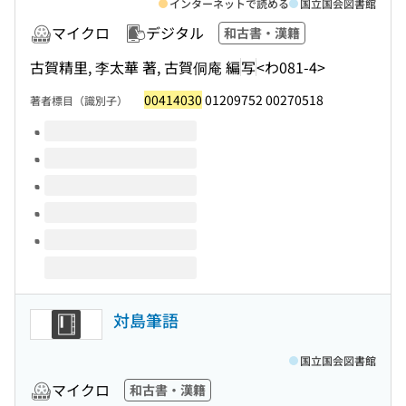
インターネットで読める
国立国会図書館
マイクロ
デジタル
和古書・漢籍
古賀精里, 李太華 著, 古賀侗庵 編
写
<わ081-4>
00414030
01209752 00270518
著者標目（識別子）
このタイトルの巻号
対島筆語
国立国会図書館
マイクロ
和古書・漢籍