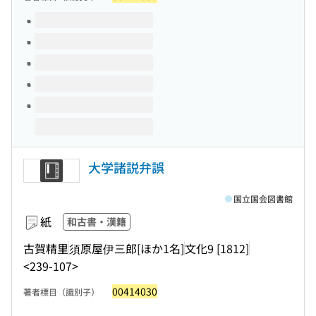
このタイトルの巻号
大学諸説弁誤
国立国会図書館
紙
和古書・漢籍
古賀精里
須原屋伊三郎[ほか1名]
文化9 [1812]
<239-107>
00414030
著者標目（識別子）