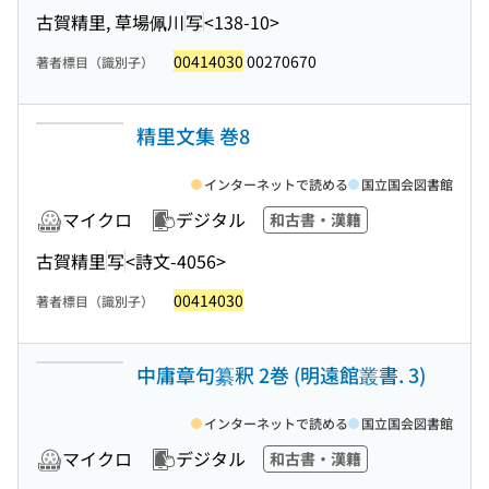
古賀精里, 草場佩川
写
<138-10>
00414030
00270670
著者標目（識別子）
精里文集 巻8
インターネットで読める
国立国会図書館
マイクロ
デジタル
和古書・漢籍
古賀精里
写
<詩文-4056>
00414030
著者標目（識別子）
中庸章句纂釈 2巻 (明遠館叢書. 3)
インターネットで読める
国立国会図書館
マイクロ
デジタル
和古書・漢籍