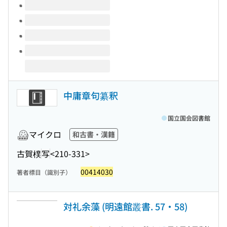
中庸章句纂釈
国立国会図書館
マイクロ
和古書・漢籍
古賀樸
写
<210-331>
00414030
著者標目（識別子）
対礼余藻 (明遠館叢書. 57・58)