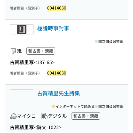
00414030
著者標目（識別子）
極論時事封事
国立国会図書館
紙
和古書・漢籍
古賀精里
写
<137-65>
00414030
著者標目（識別子）
古賀精里先生詩集
インターネットで読める
国立国会図書館
マイクロ
デジタル
和古書・漢籍
古賀精里
写
<詩文-1022>