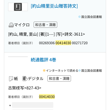
[約山精里栗山贈答詩文]
国立国会図書館
マイクロ
和古書・漢籍
[約山, 精里, 栗山] [著]
[1---] [写]
<詩文-3611>
00269306
00414030
00271720
著者標目（識別子）
続通鑑評 4巻
インターネットで読める
国立国会図書館
紙
デジタル
和古書・漢籍
古賀樸
写
<827-43>
00414030
著者標目（識別子）
このタイトルの巻号