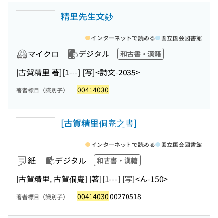
精里先生文鈔
インターネットで読める
国立国会図書館
マイクロ
デジタル
和古書・漢籍
[古賀精里 著]
[1---] [写]
<詩文-2035>
00414030
著者標目（識別子）
[古賀精里侗庵之書]
インターネットで読める
国立国会図書館
紙
デジタル
和古書・漢籍
[古賀精里, 古賀侗庵] [著]
[1---] [写]
<ん-150>
00414030
00270518
著者標目（識別子）