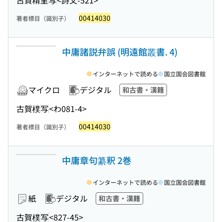
00414030
著者標目（識別子）
中庸諸説弁誤 (明遠館叢書. 4)
インターネットで読める
国立国会図書館
マイクロ
デジタル
和古書・漢籍
古賀樸
写
<わ081-4>
00414030
著者標目（識別子）
中庸章句纂釈 2巻
インターネットで読める
国立国会図書館
紙
デジタル
和古書・漢籍
古賀樸
写
<827-45>