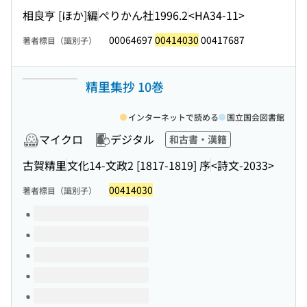
相良亨 [ほか]編
ぺりかん社
1996.2
<HA34-11>
00064697
00414030
00417687
著者標目（識別子）
精里集抄 10巻
インターネットで読める
国立国会図書館
マイクロ
デジタル
和古書・漢籍
古賀精里
文化14-文政2 [1817-1819] 序
<詩文-2033>
00414030
著者標目（識別子）
このタイトルの巻号