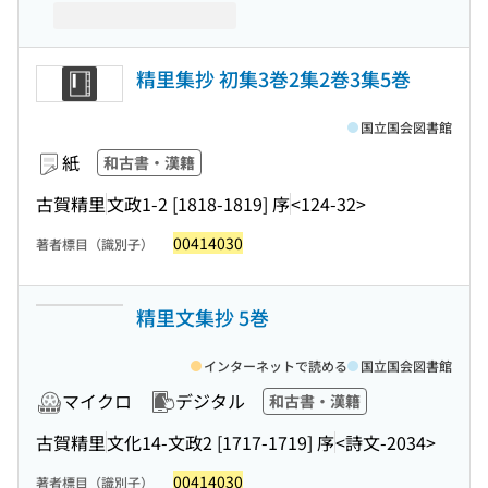
精里集抄 初集3巻2集2巻3集5巻
国立国会図書館
紙
和古書・漢籍
古賀精里
文政1-2 [1818-1819] 序
<124-32>
00414030
著者標目（識別子）
精里文集抄 5巻
インターネットで読める
国立国会図書館
マイクロ
デジタル
和古書・漢籍
古賀精里
文化14-文政2 [1717-1719] 序
<詩文-2034>
00414030
著者標目（識別子）