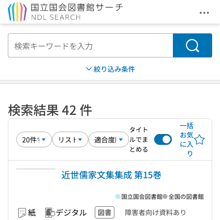
メニ
本文へ移動
検索
絞り込み条件
検索結果 42 件
一括
タイト
お気
ルでま
に入
とめる
り
近世儒家文集集成 第15巻
国立国会図書館
全国の図書館
紙
デジタル
図書
障害者向け資料あり