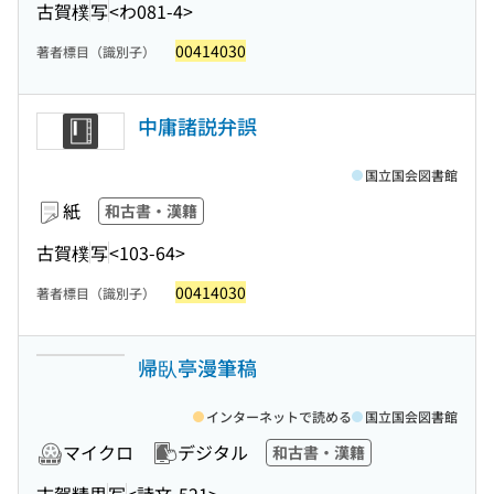
古賀樸
写
<わ081-4>
00414030
著者標目（識別子）
中庸諸説弁誤
国立国会図書館
紙
和古書・漢籍
古賀樸
写
<103-64>
00414030
著者標目（識別子）
帰臥亭漫筆稿
インターネットで読める
国立国会図書館
マイクロ
デジタル
和古書・漢籍
古賀精里
写
<詩文-521>