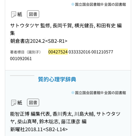
国立国会図書館
全国の図書館
紙
図書
サトウタツヤ 監修, 長岡千賀, 横光健吾, 和田有史 編
集
朝倉書店
2024.2
<SB2-R1>
00427524
033332016 001210577
著者標目（識別子）
001092061
質的心理学辞典
国立国会図書館
全国の図書館
紙
図書
能智正博 編集代表, 香川秀太, 川島大輔, サトウタツ
ヤ, 柴山真琴, 鈴木聡志, 藤江康彦 編
新曜社
2018.11
<SB2-L14>