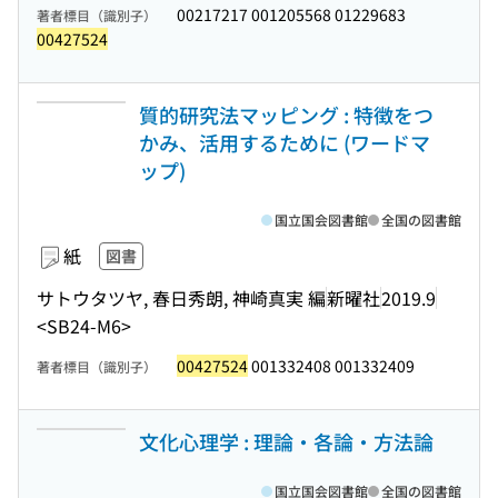
00217217 001205568 01229683
著者標目（識別子）
00427524
質的研究法マッピング : 特徴をつ
かみ、活用するために (ワードマ
ップ)
国立国会図書館
全国の図書館
紙
図書
サトウタツヤ, 春日秀朗, 神崎真実 編
新曜社
2019.9
<SB24-M6>
00427524
001332408 001332409
著者標目（識別子）
文化心理学 : 理論・各論・方法論
国立国会図書館
全国の図書館