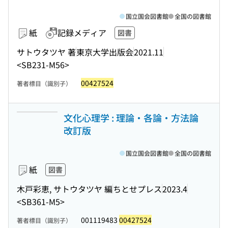
国立国会図書館
全国の図書館
紙
記録メディア
図書
サトウタツヤ 著
東京大学出版会
2021.11
<SB231-M56>
00427524
著者標目（識別子）
文化心理学 : 理論・各論・方法論
改訂版
国立国会図書館
全国の図書館
紙
図書
木戸彩恵, サトウタツヤ 編
ちとせプレス
2023.4
<SB361-M5>
001119483
00427524
著者標目（識別子）