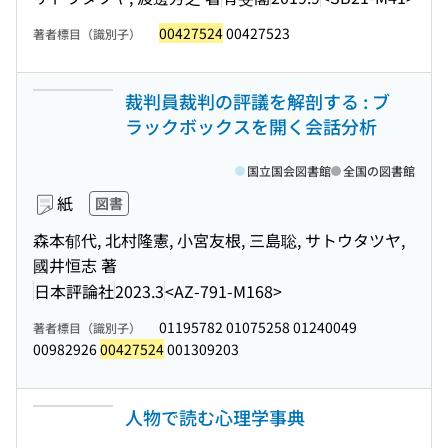
00427524
00427523
著者標目（識別子）
裁判員裁判の評議を解剖する : ブ
ラックボックスを開く会話分析
国立国会図書館
全国の図書館
紙
図書
森本郁代, 北村隆憲, 小宮友根, 三島聡, サトウタツヤ,
國井恒志 著
日本評論社
2023.3
<AZ-791-M168>
01195782 01075258 01240049
著者標目（識別子）
00982926
00427524
001309203
人物で読む心理学事典