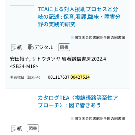
TEAによる対人援助プロセスと分
岐の記述 : 保育,看護,臨床・障害分
野の実践的研究
国立国会図書館
全国の図書館
紙
デジタル
図書
安田裕子, サトウタツヤ 編著
誠信書房
2022.4
<SB24-M18>
001117637
00427524
著者標目（識別子）
カタログTEA〈複線径路等至性ア
プローチ〉 : 図で響きあう
国立国会図書館
全国の図書館
紙
図書