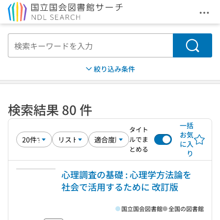
メニ
本文へ移動
検索
絞り込み条件
検索結果 80 件
一括
タイト
お気
ルでま
に入
とめる
り
心理調査の基礎 : 心理学方法論を
社会で活用するために 改訂版
国立国会図書館
全国の図書館