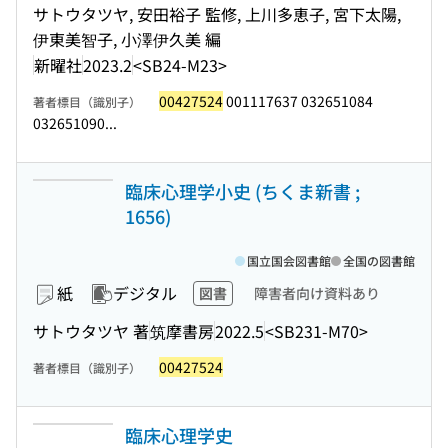
サトウタツヤ, 安田裕子 監修, 上川多恵子, 宮下太陽,
伊東美智子, 小澤伊久美 編
新曜社
2023.2
<SB24-M23>
00427524
001117637 032651084
著者標目（識別子）
032651090...
臨床心理学小史 (ちくま新書 ;
1656)
国立国会図書館
全国の図書館
紙
デジタル
図書
障害者向け資料あり
サトウタツヤ 著
筑摩書房
2022.5
<SB231-M70>
00427524
著者標目（識別子）
臨床心理学史