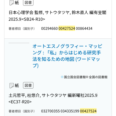
紙
図書
日本心理学会 監修, サトウタツヤ, 鈴木直人 編
有斐閣
2025.9
<SB24-R10>
00294660
00427524
00864434
著者標目（識別子）
オートエスノグラフィー・マッピ
ング : 「私」からはじめる研究手
法を知るための地図 (ワードマッ
プ)
国立国会図書館
全国の図書館
紙
図書
土元哲平, 桂悠介, サトウタツヤ 編
新曜社
2025.9
<EC37-R20>
032700355 034335199
00427524
著者標目（識別子）