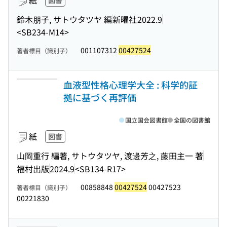
紙
図書
鈴木朋子, サトウタツヤ 編
新曜社
2022.9
<SB234-M14>
001107312
00427524
著者標目（識別子）
血液型性格心理学大全 : 科学的証
拠に基づく再評価
国立国会図書館
全国の図書館
紙
図書
山岡重行 編著, サトウタツヤ, 渡邊芳之, 藤田主一 著
福村出版
2024.9
<SB134-R17>
00858848
00427524
00427523
著者標目（識別子）
00221830