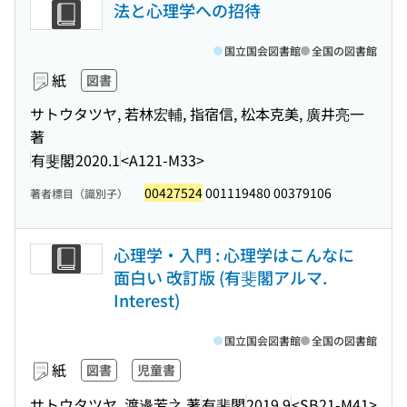
法と心理学への招待
国立国会図書館
全国の図書館
紙
図書
サトウタツヤ, 若林宏輔, 指宿信, 松本克美, 廣井亮一
著
有斐閣
2020.1
<A121-M33>
00427524
001119480 00379106
著者標目（識別子）
心理学・入門 : 心理学はこんなに
面白い 改訂版 (有斐閣アルマ.
Interest)
国立国会図書館
全国の図書館
紙
図書
児童書
サトウタツヤ, 渡邊芳之 著
有斐閣
2019.9
<SB21-M41>