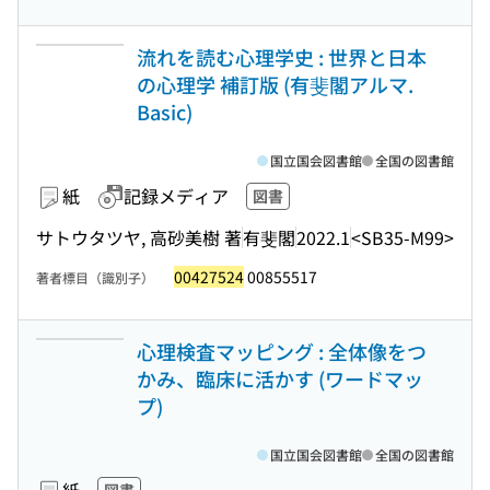
流れを読む心理学史 : 世界と日本
の心理学 補訂版 (有斐閣アルマ.
Basic)
国立国会図書館
全国の図書館
紙
記録メディア
図書
サトウタツヤ, 高砂美樹 著
有斐閣
2022.1
<SB35-M99>
00427524
00855517
著者標目（識別子）
心理検査マッピング : 全体像をつ
かみ、臨床に活かす (ワードマッ
プ)
国立国会図書館
全国の図書館