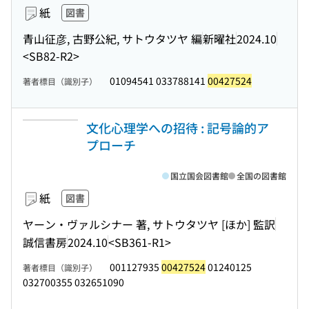
紙
図書
青山征彦, 古野公紀, サトウタツヤ 編
新曜社
2024.10
<SB82-R2>
01094541 033788141
00427524
著者標目（識別子）
文化心理学への招待 : 記号論的ア
プローチ
国立国会図書館
全国の図書館
紙
図書
ヤーン・ヴァルシナー 著, サトウタツヤ [ほか] 監訳
誠信書房
2024.10
<SB361-R1>
001127935
00427524
01240125
著者標目（識別子）
032700355 032651090