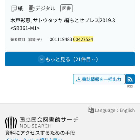
紙
デジタル
図書
木戸彩恵, サトウタツヤ 編
ちとせプレス
2019.3
<SB361-M1>
001119483
00427524
著者標目（識別子）
もっと見る（21件目～）
書誌情報を一括出力
RSS
RSS
Language：English
資料にアクセスするための手段