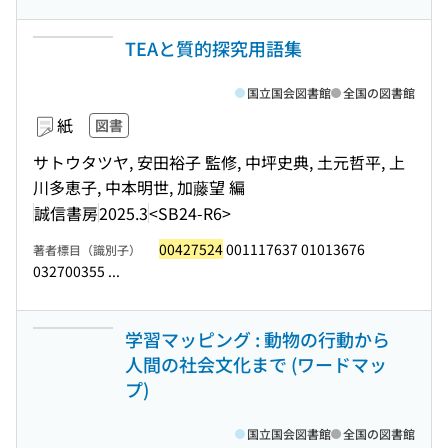
TEAと質的探究用語集
国立国会図書館
全国の図書館
紙
図書
サトウタツヤ, 安田裕子 監修, 中坪史典, 土元哲平, 上
川多恵子, 中本明世, 加藤望 編
誠信書房
2025.3
<SB24-R6>
00427524
001117637 01013676
著者標目（識別子）
032700355 ...
学習マッピング : 動物の行動から
人間の社会文化まで (ワードマッ
プ)
国立国会図書館
全国の図書館