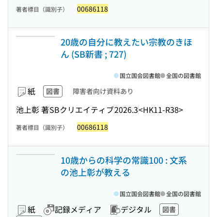
00686118
著者標目（識別子）
20歳の自分に教えたい宗教のきほ
ん (SB新書 ; 727)
国立国会図書館
全国の図書館
紙
図書
障害者向け資料あり
池上彰 著
SBクリエイティブ
2026.3
<HK11-R38>
00686118
著者標目（識別子）
10歳からの科学の常識100 : 文系
の池上彰が教える
国立国会図書館
全国の図書館
紙
記録メディア
デジタル
図書