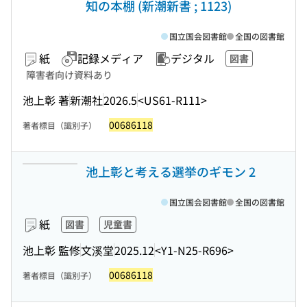
知の本棚 (新潮新書 ; 1123)
国立国会図書館
全国の図書館
紙
記録メディア
デジタル
図書
障害者向け資料あり
池上彰 著
新潮社
2026.5
<US61-R111>
00686118
著者標目（識別子）
池上彰と考える選挙のギモン 2
国立国会図書館
全国の図書館
紙
図書
児童書
池上彰 監修
文溪堂
2025.12
<Y1-N25-R696>
00686118
著者標目（識別子）