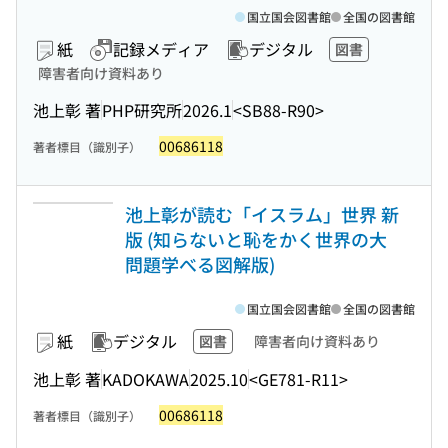
国立国会図書館
全国の図書館
紙
記録メディア
デジタル
図書
障害者向け資料あり
池上彰 著
PHP研究所
2026.1
<SB88-R90>
00686118
著者標目（識別子）
池上彰が読む「イスラム」世界 新
版 (知らないと恥をかく世界の大
問題学べる図解版)
国立国会図書館
全国の図書館
紙
デジタル
図書
障害者向け資料あり
池上彰 著
KADOKAWA
2025.10
<GE781-R11>
00686118
著者標目（識別子）