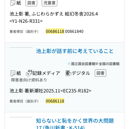
紙
図書
児童書
池上彰 著, ふじわらかずえ 絵
幻冬舎
2026.4
<Y1-N26-R331>
00686118
00861840
著者標目（識別子）
池上彰が話す前に考えていること
国立国会図書館
全国の図書館
紙
記録メディア
デジタル
図書
障害者向け資料あり
池上彰 著
新潮社
2025.11
<EC235-R182>
00686118
著者標目（識別子）
知らないと恥をかく世界の大問題
17 (角川新書 ; K-514)