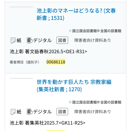
池上彰のマネーはどうなる? (文春
新書 ; 1531)
国立国会図書館
全国の図書館
紙
デジタル
図書
障害者向け資料あり
池上彰 著
文藝春秋
2026.5
<DE1-R31>
00686118
著者標目（識別子）
世界を動かす巨人たち 宗教家編
(集英社新書 ; 1270)
国立国会図書館
全国の図書館
紙
デジタル
図書
障害者向け資料あり
池上彰 著
集英社
2025.7
<GK11-R25>