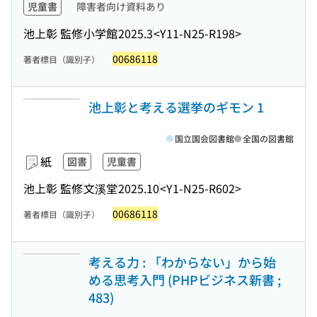
児童書
障害者向け資料あり
池上彰 監修
小学館
2025.3
<Y11-N25-R198>
00686118
著者標目（識別子）
池上彰と考える選挙のギモン 1
国立国会図書館
全国の図書館
紙
図書
児童書
池上彰 監修
文溪堂
2025.10
<Y1-N25-R602>
00686118
著者標目（識別子）
考える力 : 「わからない」から始
める思考入門 (PHPビジネス新書 ;
483)