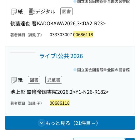
国立国会図書館
全国の図書館
紙
デジタル
図書
後藤達也 著
KADOKAWA
2026.3
<DA2-R23>
033303007
00686118
著者標目（識別子）
ライブ!公共 2026
国立国会図書館
全国の図書館
紙
図書
児童書
池上彰 監修
帝国書院
2026.2
<Y1-N26-R182>
00686118
著者標目（識別子）
もっと見る（21件目～）