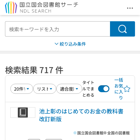
メニ
本文へ移動
検索
絞り込み条件
検索結果 717 件
一括
タイト
お気
ルでま
に入
とめる
り
池上彰のはじめてのお金の教科書
改訂新版
国立国会図書館
全国の図書館