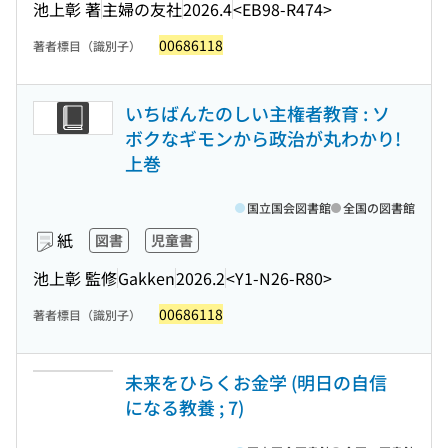
池上彰 著
主婦の友社
2026.4
<EB98-R474>
00686118
著者標目（識別子）
いちばんたのしい主権者教育 : ソ
ボクなギモンから政治が丸わかり!
上巻
国立国会図書館
全国の図書館
紙
図書
児童書
池上彰 監修
Gakken
2026.2
<Y1-N26-R80>
00686118
著者標目（識別子）
未来をひらくお金学 (明日の自信
になる教養 ; 7)