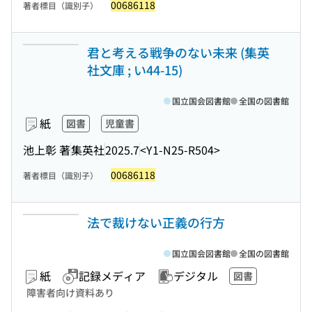
00686118
著者標目（識別子）
君と考える戦争のない未来 (集英
社文庫 ; い44-15)
国立国会図書館
全国の図書館
紙
図書
児童書
池上彰 著
集英社
2025.7
<Y1-N25-R504>
00686118
著者標目（識別子）
法で裁けない正義の行方
国立国会図書館
全国の図書館
紙
記録メディア
デジタル
図書
障害者向け資料あり