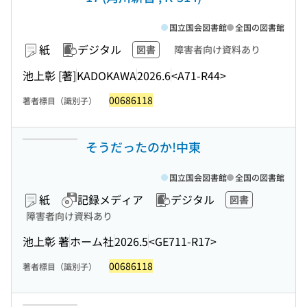
国立国会図書館
全国の図書館
紙
デジタル
図書
障害者向け資料あり
池上彰 [著]
KADOKAWA
2026.6
<A71-R44>
00686118
著者標目（識別子）
そうだったのか!中東
国立国会図書館
全国の図書館
紙
記録メディア
デジタル
図書
障害者向け資料あり
池上彰 著
ホーム社
2026.5
<GE711-R17>
00686118
著者標目（識別子）