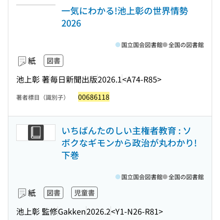
一気にわかる!池上彰の世界情勢
2026
国立国会図書館
全国の図書館
紙
図書
池上彰 著
毎日新聞出版
2026.1
<A74-R85>
00686118
著者標目（識別子）
いちばんたのしい主権者教育 : ソ
ボクなギモンから政治が丸わかり!
下巻
国立国会図書館
全国の図書館
紙
図書
児童書
池上彰 監修
Gakken
2026.2
<Y1-N26-R81>