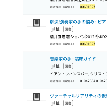
00691027
著者標目（識別子）
解決!演奏家の手の悩み : ピ
紙
図書
酒井直隆 著
ショパン
2012.5
<KD2
00691027
著者標目（識別子）
音楽家の手 : 臨床ガイド
紙
図書
イアン・ウィンスパー, クリストフ
01042084 01042
著者標目（識別子）
ヴァーチャルリアリティの仮
紙
図書