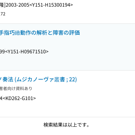
隆]
2003-2005
<Y151-H15300194>
172
手指巧緻動作の解析と障害の評価
99
<Y151-H09671510>
奏法 (ムジカノーヴァ叢書 ; 22)
害者向け資料あり
4
<KD262-G101>
検索結果は以上です。