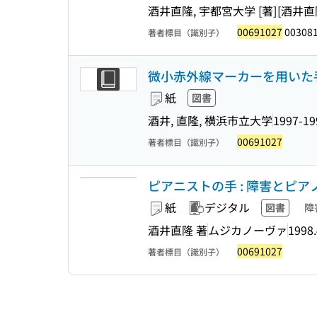
酒井直隆, 宇都宮大学 [著]
[酒井直
00691027
00308
著者標目（識別子）
微小赤外線マーカーを用いた
紙
図書
酒井, 直隆, 横浜市立大学
1997-19
00691027
著者標目（識別子）
ピアニストの手 : 障害とピアノ
紙
デジタル
図書
障
酒井直隆 著
ムジカノーヴァ
1998.
00691027
著者標目（識別子）