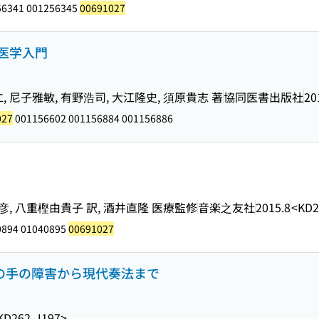
56341 001256345
00691027
医学入門
, 尼子雅敏, 有野浩司, 大江隆史, 須原貴志 著
協同医書出版社
20
027
001156602 001156884 001156886
, 八重樫由貴子 訳, 酒井直隆 医療監修
音楽之友社
2015.8
<KD2
0894 01040895
00691027
トの手の障害から現代奏法まで
KD262-J197>