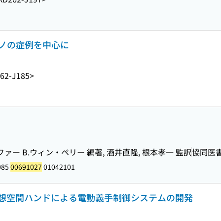
アノの症例を中心に
62-J185>
ァー B.ウィン・ペリー 編著, 酒井直隆, 根本孝一 監訳
協同医
085
00691027
01042101
想空間ハンドによる電動義手制御システムの開発