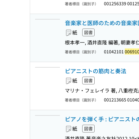
001256339 0012
著者標目（識別子）
音楽家と医師のための音楽家
紙
図書
根本孝一, 酒井直隆 編著, 朝妻孝仁
01042101
00691
著者標目（識別子）
ピアニストの筋肉と奏法
紙
図書
マリナ・フェレイラ 著, 八重樫克彦
001213665 0104
著者標目（識別子）
ピアノを弾く手 : ピアニス
紙
図書
酒井直隆 著
音楽之友社
2012.10
<