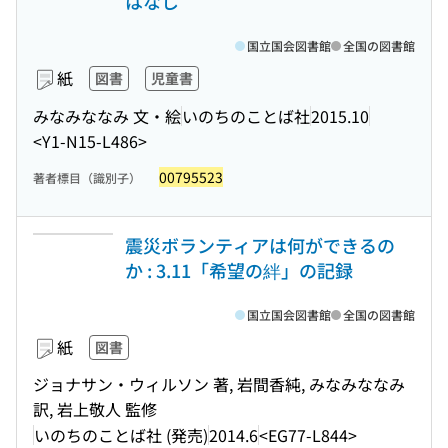
はなし
国立国会図書館
全国の図書館
紙
図書
児童書
みなみななみ 文・絵
いのちのことば社
2015.10
<Y1-N15-L486>
00795523
著者標目（識別子）
震災ボランティアは何ができるの
か : 3.11「希望の絆」の記録
国立国会図書館
全国の図書館
紙
図書
ジョナサン・ウィルソン 著, 岩間香純, みなみななみ
訳, 岩上敬人 監修
いのちのことば社 (発売)
2014.6
<EG77-L844>