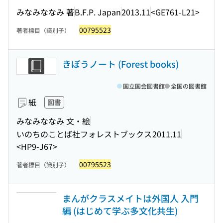
みなみななみ 著
B.F.P. Japan
2013.11
<GE761-L21>
00795523
著者標目（識別子）
きぼうノート (Forest books)
国立国会図書館
全国の図書館
紙
図書
みなみななみ 文・絵
いのちのことば社フォレストブックス
2011.11
<HP9-J67>
00795523
著者標目（識別子）
まんがクラスメイトは外国人 入門
編 (はじめて学ぶ多文化共生)