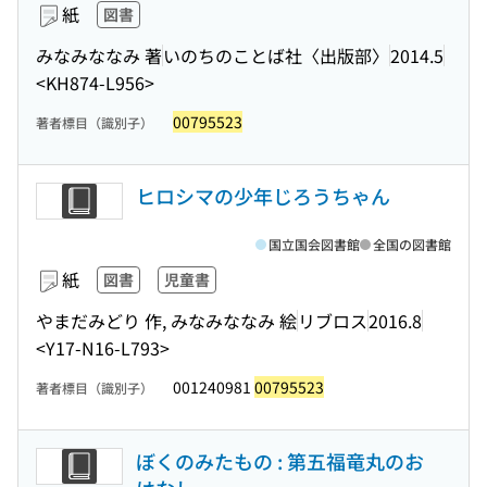
紙
図書
みなみななみ 著
いのちのことば社〈出版部〉
2014.5
<KH874-L956>
00795523
著者標目（識別子）
ヒロシマの少年じろうちゃん
国立国会図書館
全国の図書館
紙
図書
児童書
やまだみどり 作, みなみななみ 絵
リブロス
2016.8
<Y17-N16-L793>
001240981
00795523
著者標目（識別子）
ぼくのみたもの : 第五福竜丸のお