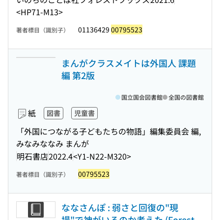
<HP71-M13>
01136429
00795523
著者標目（識別子）
まんがクラスメイトは外国人 課題
編 第2版
国立国会図書館
全国の図書館
紙
図書
児童書
「外国につながる子どもたちの物語」編集委員会 編,
みなみななみ まんが
明石書店
2022.4
<Y1-N22-M320>
00795523
著者標目（識別子）
ななさんぽ : 弱さと回復の"現
場"で神がいるのか考えた (Forest