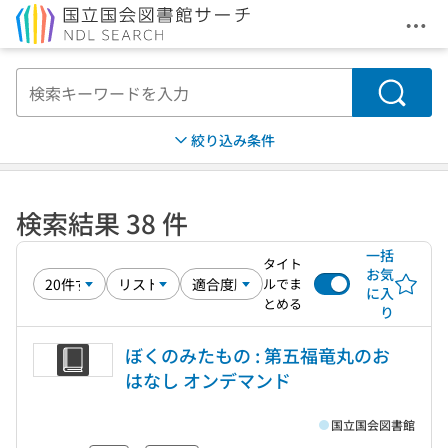
メニ
本文へ移動
検索
絞り込み条件
検索結果 38 件
一括
タイト
お気
ルでま
に入
とめる
り
ぼくのみたもの : 第五福竜丸のお
はなし オンデマンド
国立国会図書館