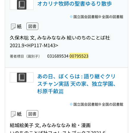
オカリナ牧師の聖書ゆるり散歩
国立国会図書館
全国の図書館
紙
図書
久保木聡 文, みなみななみ 絵
いのちのことば社
2021.9
<HP117-M143>
031689534
00795523
著者標目（識別子）
あの日、ぼくらは : 語り継ぐクリ
スチャン実話 天の家、独立学園、
杉原千畝篇
国立国会図書館
全国の図書館
紙
図書
結城絵美子 文, みなみななみ 絵・漫画
いのちのことば社フォレストブックス
2021.6