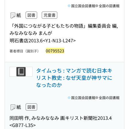
国立国会図書館
全国の図書館
紙
図書
児童書
「外国につながる子どもたちの物語」編集委員会 編,
みなみななみ まんが
明石書店
2013.6
<Y1-N13-L247>
00795523
著者標目（識別子）
タイムっち : マンガで読む日本キ
リスト教史 : なぜ天皇が神サマに
なったのか
国立国会図書館
全国の図書館
紙
図書
岡田明 作, みなみななみ 画
キリスト新聞社
2013.4
<GB77-L35>