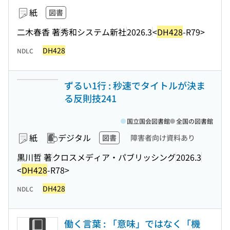
紙
図書
二木春香 著
秀和システム新社
2026.3
<
DH428
-R79>
DH428
NDLC
ずるい1行 : 秒速でタイトルが決ま
る反則技241
国立国会図書館
全国の図書館
紙
デジタル
図書
障害者向け資料あり
黒川哲 著
クロスメディア・パブリッシング
2026.3
<
DH428
-R78>
DH428
NDLC
働く言葉 : 「意味」ではなく「機