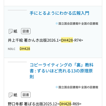
手にとるようにわかる広報入門
国立国会図書館
全国の図書館
紙
図書
井上千絵 著
かんき出版
2026.1
<
DH428
-R74>
DH428
NDLC
コピーライティングの「裏」教科
書 : ずるいほど売れる13の原理原
則
国立国会図書館
全国の図書館
紙
図書
野口隼都 著
ぱる出版
2025.12
<
DH428
-R69>