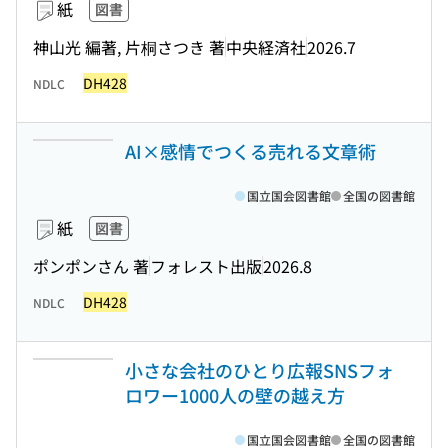
紙
図書
神山光 編著, 片桐さつき 著
中央経済社
2026.7
DH428
NDLC
AI×感情でつくる売れる文章術
国立国会図書館
全国の図書館
紙
図書
ポンポンさん 著
フォレスト出版
2026.8
DH428
NDLC
小さな会社のひとり広報SNSフォ
ロワー1000人の壁の越え方
国立国会図書館
全国の図書館