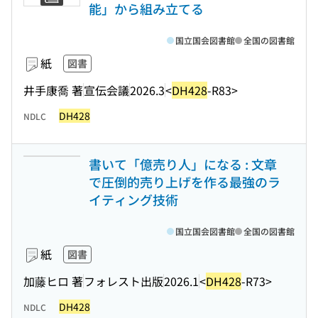
能」から組み立てる
国立国会図書館
全国の図書館
紙
図書
井手康喬 著
宣伝会議
2026.3
<
DH428
-R83>
DH428
NDLC
書いて「億売り人」になる : 文章
で圧倒的売り上げを作る最強のラ
イティング技術
国立国会図書館
全国の図書館
紙
図書
加藤ヒロ 著
フォレスト出版
2026.1
<
DH428
-R73>
DH428
NDLC