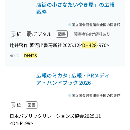
店街の小さなたいやき屋」の広報
戦略
国立国会図書館
全国の図書館
紙
デジタル
図書
障害者向け資料あり
辻井啓作 著
河出書房新社
2025.12
<
DH428
-R70>
DH428
NDLC
広報のミカタ : 広報・PRメディ
ア・ハンドブック 2026
国立国会図書館
全国の図書館
紙
図書
日本パブリックリレーションズ協会
2025.11
<D4-R199>