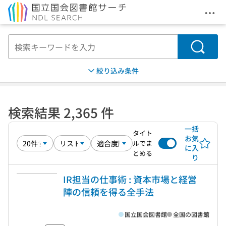
メニ
本文へ移動
検索
絞り込み条件
検索結果 2,365 件
一括
タイト
お気
ルでま
に入
とめる
り
IR担当の仕事術 : 資本市場と経営
陣の信頼を得る全手法
国立国会図書館
全国の図書館