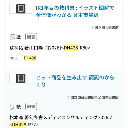
IR1年目の教科書 : イラスト図解で
全体像がわかる 資本市場編
国立国会図書館
紙
図書
荻窪祐 著
山口陽平
[2026]
<
DH428
-R80>
DH428
NDLC
ヒット商品を生み出す!認識のから
くり
国立国会図書館
全国の図書館
紙
図書
松本淳 著
幻冬舎メディアコンサルティング
2026.2
<
DH428
-R77>