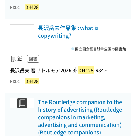
DH428
NDLC
長沢岳夫作品集 : what is
copywriting?
国立国会図書館
全国の図書館
紙
図書
長沢岳夫 著
リトルモア
2026.3
<
DH428
-R84>
DH428
NDLC
The Routledge companion to the
history of advertising (Routledge
companions in marketing,
advertising and communication)
(Routledge companions)