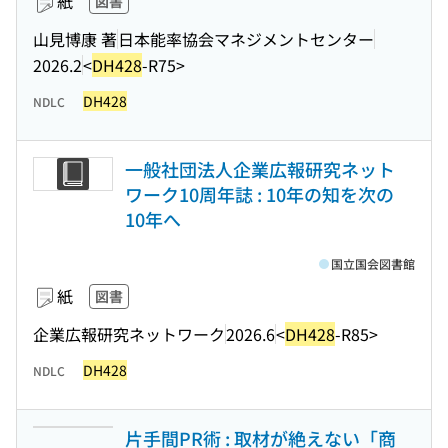
紙
図書
山見博康 著
日本能率協会マネジメントセンター
2026.2
<
DH428
-R75>
DH428
NDLC
一般社団法人企業広報研究ネット
ワーク10周年誌 : 10年の知を次の
10年へ
国立国会図書館
紙
図書
企業広報研究ネットワーク
2026.6
<
DH428
-R85>
DH428
NDLC
片手間PR術 : 取材が絶えない「商