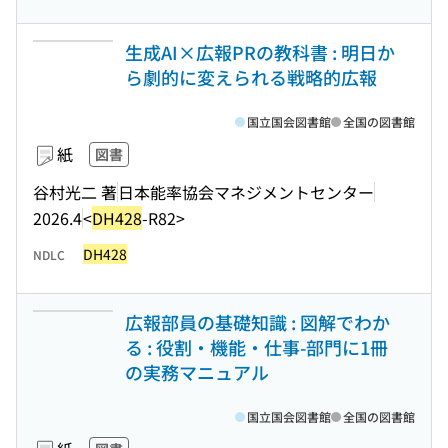
生成AI×広報PRの教科書 : 明日か
ら劇的に変えられる戦略的広報
国立国会図書館
全国の図書館
紙
図書
谷村光二 著
日本能率協会マネジメントセンター
2026.4
<
DH428
-R82>
DH428
NDLC
広報部員の基礎知識 : 図解でわか
る : 役割・機能・仕事-部門に1冊
の実務マニュアル
国立国会図書館
全国の図書館