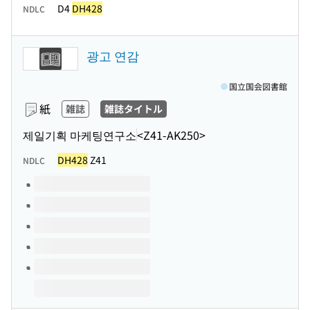
D4
DH428
NDLC
광고 연감
国立国会図書館
紙
雑誌
雑誌タイトル
제일기획 마케팅연구소
<Z41-AK250>
DH428
Z41
NDLC
このタイトルの巻号