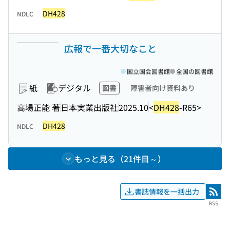
DH428
NDLC
広報で一番大切なこと
国立国会図書館
全国の図書館
紙
デジタル
図書
障害者向け資料あり
高場正能 著
日本実業出版社
2025.10
<
DH428
-R65>
DH428
NDLC
もっと見る（21件目～）
書誌情報を一括出力
RSS
RSS