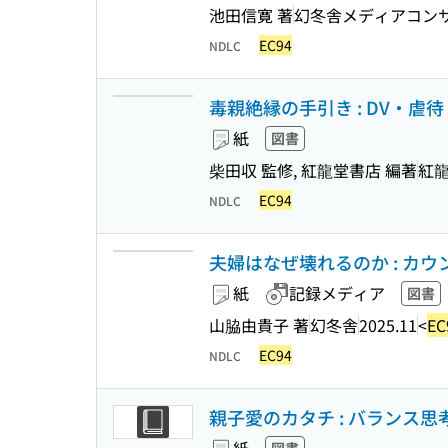
池田信寛 著
幻冬舎メディアコン
EC94
NDLC
毒親絶縁の手引き : DV・
紙
図書
柴田収 監修, 紅龍堂書店 編著
紅
EC94
NDLC
夫婦はなぜ壊れるのか : カウン
紙
記録メディア
図書
山脇由貴子 著
幻冬舎
2025.11
<
EC
EC94
NDLC
親子愛のカタチ : バランス