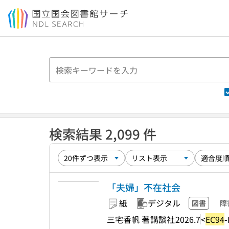
本文へ移動
検索結果 2,099 件
「夫婦」不在社会
紙
デジタル
図書
障
三宅香帆 著
講談社
2026.7
<
EC94
-