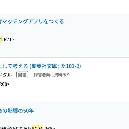
婚者マッチングアプリをつくる
4
-R71>
て考える (集英社文庫 ; た101-2)
ジタル
図書
障害者向け資料あり
R68>
負の影響の50年
合研究所
[2026]
<
EC94
-R66>