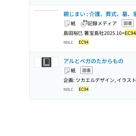
親じまい : 介護、葬式、墓、家
紙
記録メディア
図書
島田裕巳 著
宝島社
2025.10
<
EC94
EC94
NDLC
アルとベガのたからもの
紙
図書
企画: ツカエルデザイン, イラスト: 内田
EC94
NDLC