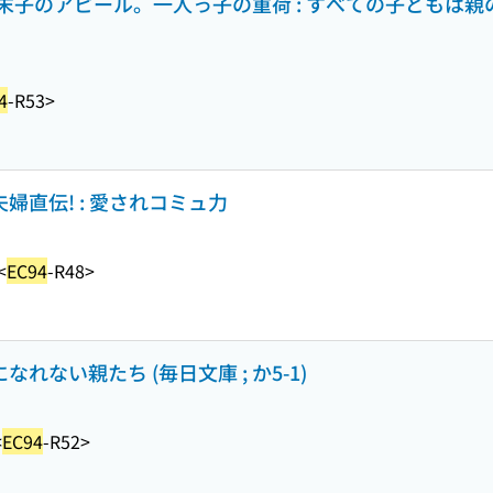
末子のアピール。一人っ子の重荷 : すべての子どもは親
4
-R53>
婦直伝! : 愛されコミュ力
<
EC94
-R48>
れない親たち (毎日文庫 ; か5-1)
<
EC94
-R52>