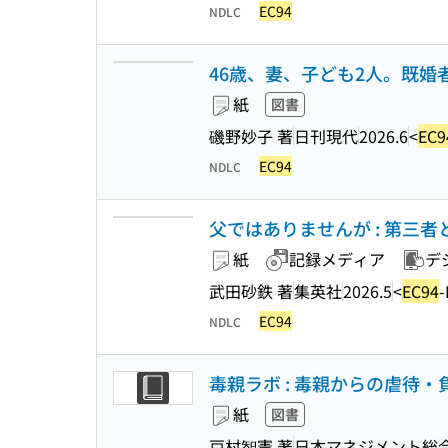
EC94
NDLC
46歳、妻、子ども2人。既
紙
図書
磯野妙子 著
日刊現代
2026.6
<
EC9
EC94
NDLC
父ではありませんが : 第三者とし
紙
記録メディア
デ
武田砂鉄 著
集英社
2026.5
<
EC94
-
EC94
NDLC
毒親ラボ : 毒親からの虐待・
紙
図書
戸村智憲 著
日本マネジメント総