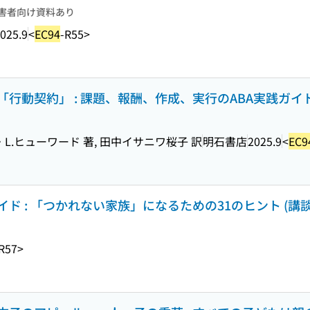
害者向け資料あり
025.9
<
EC94
-R55>
行動契約」 : 課題、報酬、作成、実行のABA実践ガイ
L.ヒューワード 著, 田中イサニワ桜子 訳
明石書店
2025.9
<
EC9
 : 「つかれない家族」になるための31のヒント (講談
R57>