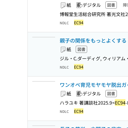
紙
デジタル
図書
障
博報堂生活総合研究所 著
光文社
2
EC94
NDLC
親子の関係をもっとよくする「
紙
図書
ジル・C.ダーディグ, ウィリアム・
EC94
NDLC
ワンオペ育児モヤモヤ脱出ガイド
紙
デジタル
図書
ハラユキ 著
講談社
2025.9
<
EC94
-
EC94
NDLC