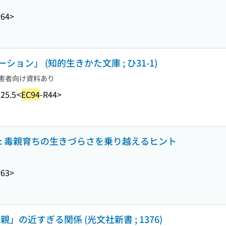
R64>
ン」 (知的生きかた文庫 ; ひ31-1)
害者向け資料あり
25.5
<
EC94
-R44>
: 毒親育ちの生きづらさを乗り越えるヒント
R63>
」の近すぎる関係 (光文社新書 ; 1376)