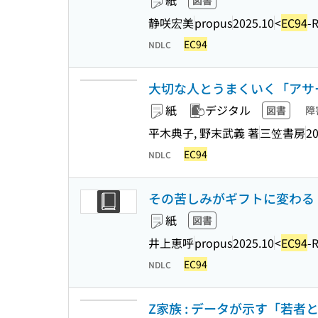
紙
図書
静咲宏美
propus
2025.10
<
EC94
-
EC94
NDLC
大切な人とうまくいく「アサーショ
紙
デジタル
図書
障
平木典子, 野末武義 著
三笠書房
20
EC94
NDLC
その苦しみがギフトに変わる 
紙
図書
井上恵呼
propus
2025.10
<
EC94
-
EC94
NDLC
Z家族 : データが示す「若者と親