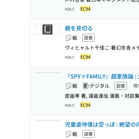
EC94
NDLC
親を見切る
紙
図書
ヴィヒャルト千佳こ 著
幻冬舎メ
EC94
NDLC
『SPY×FAMILY』超家族論
紙
デジタル
図書
障
齋藤孝 著, 遠藤達哉 漫画・対談
EC94
NDLC
児童虐待僕は空っぽ : 絶望の
紙
図書