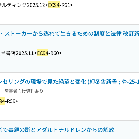
サルティング
2025.12
<
EC94
-R61>
虐待・ストーカーから逃れて生きるための制度と法律 改訂
龍堂書店
2025.11
<
EC94
-R60>
セリングの現場で見た絶望と変化 (幻冬舎新書 ; や-25-1
障害者向け資料あり
94
-R59>
思考で毒親の影とアダルトチルドレンからの解放