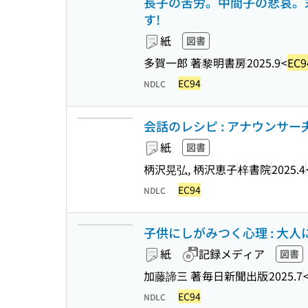
長子の苦労。中間子の悲哀。
す!
紙
図書
多賀一郎 著
黎明書房
2025.9
<
EC9
EC94
NDLC
会話のレシピ : アナウンサー夫
紙
図書
柄沢晃弘, 柄沢恵子
梓書院
2025.4
EC94
NDLC
子供にしがみつく心理 : 大人にな
紙
記録メディア
図書
加藤諦三 著
毎日新聞出版
2025.7
EC94
NDLC