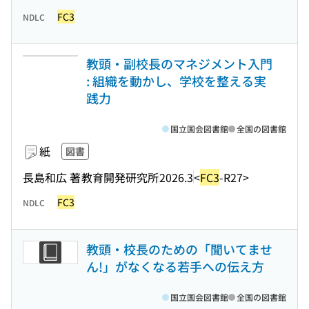
FC3
NDLC
教頭・副校長のマネジメント入門
: 組織を動かし、学校を整える実
践力
国立国会図書館
全国の図書館
紙
図書
長島和広 著
教育開発研究所
2026.3
<
FC3
-R27>
FC3
NDLC
教頭・校長のための「聞いてませ
ん!」がなくなる若手への伝え方
国立国会図書館
全国の図書館