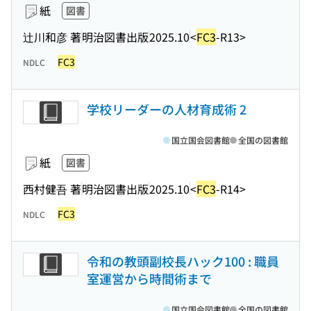
紙
図書
辻川和彦 著
明治図書出版
2025.10
<
FC3
-R13>
FC3
NDLC
学校リーダーの人材育成術 2
国立国会図書館
全国の図書館
紙
図書
西村健吾 著
明治図書出版
2025.10
<
FC3
-R14>
FC3
NDLC
令和の教頭副校長ハック100 : 職員
室運営から時間術まで
国立国会図書館
全国の図書館