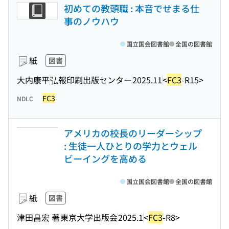
初めての教頭職 : 本音でせまる仕
事のノウハウ
国立国会図書館
全国の図書館
紙
図書
大内康平
弘報印刷出版センター
2025.11
<
FC3
-R15>
FC3
NDLC
アメリカの校長のリーダーシップ
: 生徒一人ひとりの学力とウェル
ビーイングを高める
国立国会図書館
全国の図書館
紙
図書
津田昌宏 著
東京大学出版会
2025.1
<
FC3
-R8>