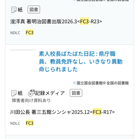
紙
図書
瀧澤真 著
明治図書出版
2026.3
<
FC3
-R23>
FC3
NDLC
素人校長ばたばた日記 : 県庁職
員、教員免許なし、いきなり異動
命じられました
国立国会図書館
全国の図書館
紙
記録メディア
図書
障害者向け資料あり
川田公長 著
三五館シンシャ
2025.12
<
FC3
-R17>
FC3
NDLC