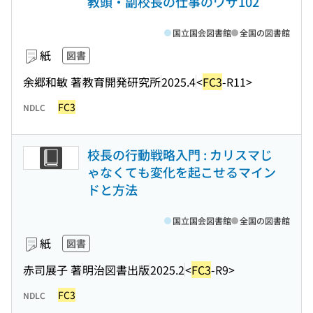
教頭・副校長の仕事のワザ102
国立国会図書館
全国の図書館
紙
図書
余郷和敏 著
教育開発研究所
2025.4
<
FC3
-R11>
FC3
NDLC
校長の行動戦略入門 : カリスマじ
ゃなくても変化を起こせるマイン
ドと方法
国立国会図書館
全国の図書館
紙
図書
赤司展子 著
明治図書出版
2025.2
<
FC3
-R9>
FC3
NDLC