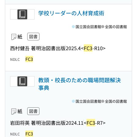
学校リーダーの人材育成術
国立国会図書館
全国の図書館
紙
図書
西村健吾 著
明治図書出版
2025.4
<
FC3
-R10>
FC3
NDLC
教頭・校長のための職場問題解決
事典
国立国会図書館
全国の図書館
紙
図書
岩田将英 著
明治図書出版
2024.11
<
FC3
-R7>
FC3
NDLC