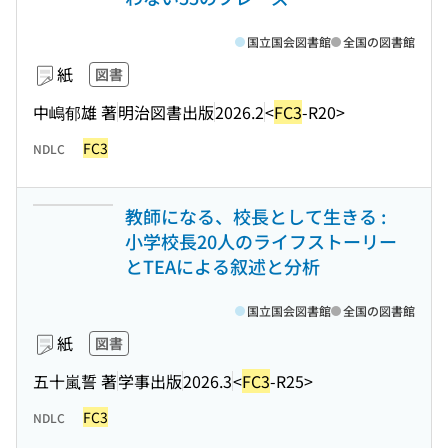
国立国会図書館
全国の図書館
紙
図書
中嶋郁雄 著
明治図書出版
2026.2
<
FC3
-R20>
FC3
NDLC
教師になる、校長として生きる :
小学校長20人のライフストーリー
とTEAによる叙述と分析
国立国会図書館
全国の図書館
紙
図書
五十嵐誓 著
学事出版
2026.3
<
FC3
-R25>
FC3
NDLC