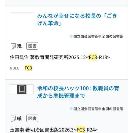
みんなが幸せになる校長の「ごき
げん革命」
国立国会図書館
全国の図書館
紙
図書
住田昌治 著
教育開発研究所
2025.12
<
FC3
-R18>
FC3
NDLC
令和の校長ハック100 : 教職員の育
成から危機管理まで
国立国会図書館
全国の図書館
紙
図書
玉置崇 著
明治図書出版
2026.3
<
FC3
-R24>