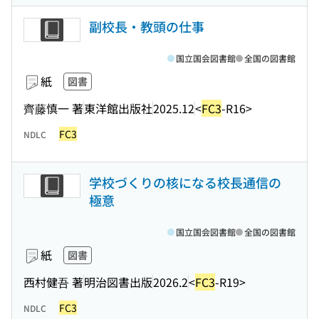
副校長・教頭の仕事
国立国会図書館
全国の図書館
紙
図書
齊藤慎一 著
東洋館出版社
2025.12
<
FC3
-R16>
FC3
NDLC
学校づくりの核になる校長通信の
極意
国立国会図書館
全国の図書館
紙
図書
西村健吾 著
明治図書出版
2026.2
<
FC3
-R19>
FC3
NDLC