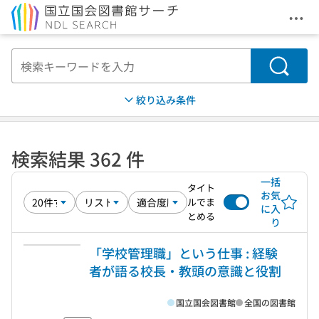
メニ
本文へ移動
検索
絞り込み条件
検索結果 362 件
一括
タイト
お気
ルでま
に入
とめる
り
「学校管理職」という仕事 : 経験
者が語る校長・教頭の意識と役割
国立国会図書館
全国の図書館