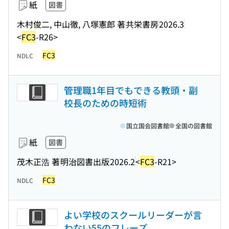
紙
図書
木村俊二, 中山徹, 八塚憲郎 著
共栄書房
2026.3
<
FC3
-R26>
FC3
NDLC
管理職1年目でもできる教頭・副
校長のための時短術
国立国会図書館
全国の図書館
紙
図書
茂木正浩 著
明治図書出版
2026.2
<
FC3
-R21>
FC3
NDLC
よい学校のスクールリーダーが言
わない55のフレーズ