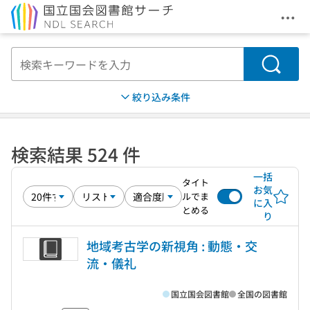
メニ
本文へ移動
検索
絞り込み条件
検索結果 524 件
一括
タイト
お気
ルでま
に入
とめる
り
地域考古学の新視角 : 動態・交
流・儀礼
国立国会図書館
全国の図書館