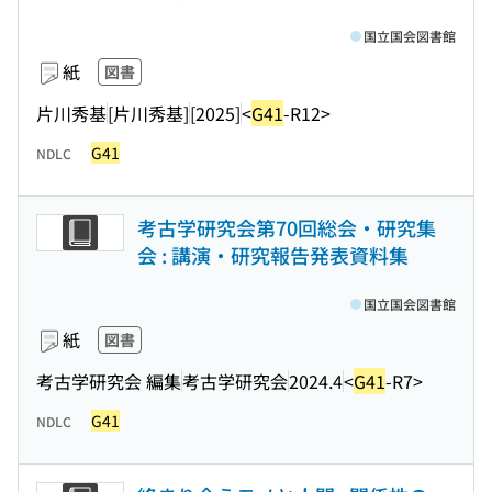
国立国会図書館
紙
図書
片川秀基
[片川秀基]
[2025]
<
G41
-R12>
G41
NDLC
考古学研究会第70回総会・研究集
会 : 講演・研究報告発表資料集
国立国会図書館
紙
図書
考古学研究会 編集
考古学研究会
2024.4
<
G41
-R7>
G41
NDLC