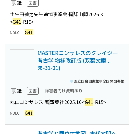
紙
図書
土生田純之先生追悼事業会 編
雄山閣
2026.3
<
G41
-R19>
G41
NDLC
MASTERゴンザレスのクレイジー
考古学 増補改訂版 (双葉文庫 ;
ま-31-01)
国立国会図書館
全国の図書館
紙
図書
障害者向け資料あり
丸山ゴンザレス 著
双葉社
2025.10
<
G41
-R15>
G41
NDLC
考古学と同位体地図 : 古代文明へ