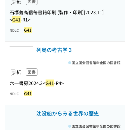
紙
図書
石塚義高
信毎書籍印刷 (製作・印刷)
[2023.11]
<
G41
-R1>
G41
NDLC
列島の考古学 3
国立国会図書館
全国の図書館
紙
図書
六一書房
2024.3
<
G41
-R4>
G41
NDLC
沈没船からみる世界の歴史
国立国会図書館
全国の図書館