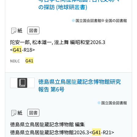
の探訪 (地球研叢書)
国立国会図書館
全国の図書館
紙
図書
陀安一郎, 松本雄一, 瀧上舞 編
昭和堂
2026.3
<
G41
-R18>
G41
NDLC
徳島県立鳥居龍蔵記念博物館研究
報告 第6号
国立国会図書館
紙
図書
徳島県立鳥居龍蔵記念博物館 編集
徳島県立鳥居龍蔵記念博物館
2026.3
<
G41
-R21>