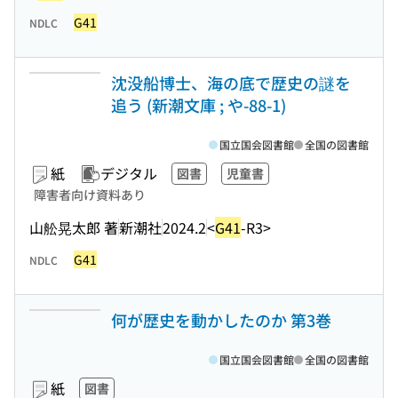
G41
NDLC
沈没船博士、海の底で歴史の謎を
追う (新潮文庫 ; や-88-1)
国立国会図書館
全国の図書館
紙
デジタル
図書
児童書
障害者向け資料あり
山舩晃太郎 著
新潮社
2024.2
<
G41
-R3>
G41
NDLC
何が歴史を動かしたのか 第3巻
国立国会図書館
全国の図書館
紙
図書