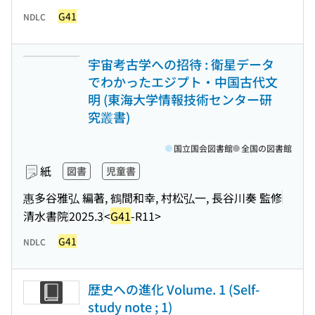
G41
NDLC
宇宙考古学への招待 : 衛星データ
でわかったエジプト・中国古代文
明 (東海大学情報技術センター研
究叢書)
国立国会図書館
全国の図書館
紙
図書
児童書
惠多谷雅弘 編著, 鶴間和幸, 村松弘一, 長谷川奏 監修
清水書院
2025.3
<
G41
-R11>
G41
NDLC
歴史への進化 Volume. 1 (Self-
study note ; 1)