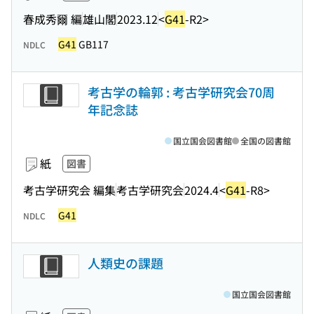
春成秀爾 編
雄山閣
2023.12
<
G41
-R2>
G41
GB117
NDLC
考古学の輪郭 : 考古学研究会70周
年記念誌
国立国会図書館
全国の図書館
紙
図書
考古学研究会 編集
考古学研究会
2024.4
<
G41
-R8>
G41
NDLC
人類史の課題
国立国会図書館