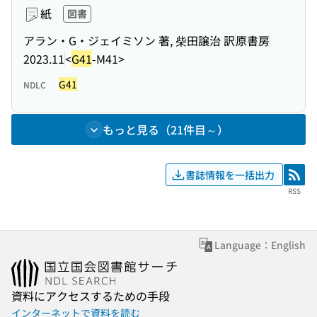
紙
図書
アラン・G・ジェイミソン 著, 柴田譲治 訳
原書房
2023.11
<
G41
-M41>
G41
NDLC
もっと見る（21件目～）
書誌情報を一括出力
RSS
RSS
Language：English
資料にアクセスするための手段
インターネットで資料を読む