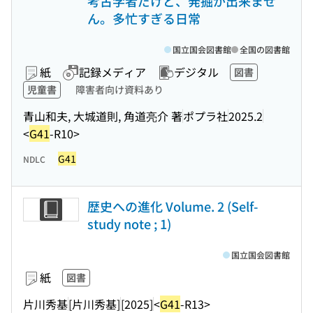
考古学者だけど、発掘が出来ませ
ん。多忙すぎる日常
国立国会図書館
全国の図書館
紙
記録メディア
デジタル
図書
児童書
障害者向け資料あり
青山和夫, 大城道則, 角道亮介 著
ポプラ社
2025.2
<
G41
-R10>
G41
NDLC
歴史への進化 Volume. 2 (Self-
study note ; 1)
国立国会図書館
紙
図書
片川秀基
[片川秀基]
[2025]
<
G41
-R13>