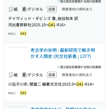
国立国会図書館
全国の図書館
紙
デジタル
図書
障害者向け資料あり
デイヴィッド・ギビンズ 著, 桐谷知未 訳
河出書房新社
2025.10
<
G41
-R16>
G41
NDLC
考古学の黎明 : 最新研究で解き明
かす人類史 (光文社新書 ; 1377)
国立国会図書館
全国の図書館
紙
デジタル
図書
障害者向け資料あり
小茄子川歩, 関雄二 編著
光文社
2025.9
<
G41
-R14>
G41
NDLC