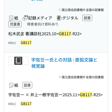
国立国会図書館
全国の図書館
紙
記録メディア
デジタル
図書
児童書
障害者向け資料あり
松木武彦 著
講談社
2025.10
<
GB117
-R22>
GB117
NDLC
宇佐晋一氏との対話 : 直弧文論と
視覚論
国立国会図書館
全国の図書館
紙
図書
宇佐晋一 × 井上一樹
宇佐晋一
2025.11
<
GB117
-R25>
GB117
NDLC