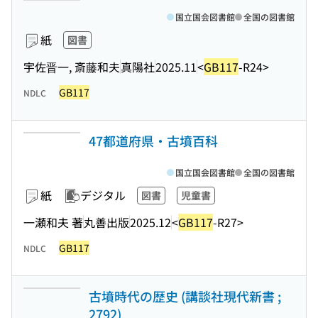
国立国会図書館
全国の図書館
紙
図書
宇佐晋一, 斎藤和夫
真陽社
2025.11
<
GB117
-R24>
GB117
NDLC
47都道府県・古墳百科
国立国会図書館
全国の図書館
紙
デジタル
図書
児童書
一瀬和夫 著
丸善出版
2025.12
<
GB117
-R27>
GB117
NDLC
古墳時代の歴史 (講談社現代新書 ;
2792)