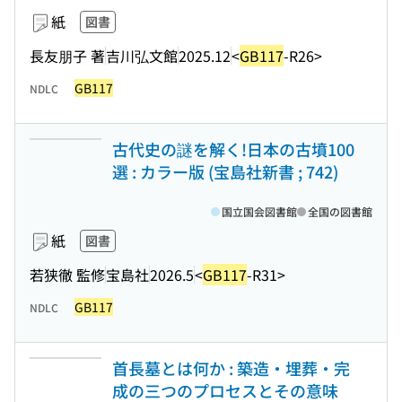
紙
図書
長友朋子 著
吉川弘文館
2025.12
<
GB117
-R26>
GB117
NDLC
古代史の謎を解く!日本の古墳100
選 : カラー版 (宝島社新書 ; 742)
国立国会図書館
全国の図書館
紙
図書
若狭徹 監修
宝島社
2026.5
<
GB117
-R31>
GB117
NDLC
首長墓とは何か : 築造・埋葬・完
成の三つのプロセスとその意味