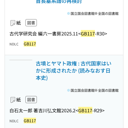
首長墓系譜の再検討
国立国会図書館
全国の図書館
紙
図書
古代学研究会 編
六一書房
2025.11
<
GB117
-R30>
GB117
NDLC
古墳とヤマト政権 : 古代国家はい
かに形成されたか (読みなおす日
本史)
国立国会図書館
全国の図書館
紙
図書
白石太一郎 著
吉川弘文館
2026.2
<
GB117
-R29>
GB117
NDLC