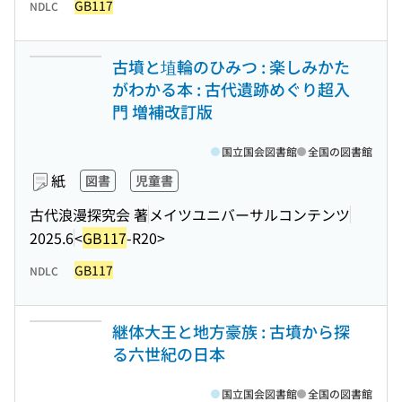
GB117
NDLC
古墳と埴輪のひみつ : 楽しみかた
がわかる本 : 古代遺跡めぐり超入
門 増補改訂版
国立国会図書館
全国の図書館
紙
図書
児童書
古代浪漫探究会 著
メイツユニバーサルコンテンツ
2025.6
<
GB117
-R20>
GB117
NDLC
継体大王と地方豪族 : 古墳から探
る六世紀の日本
国立国会図書館
全国の図書館