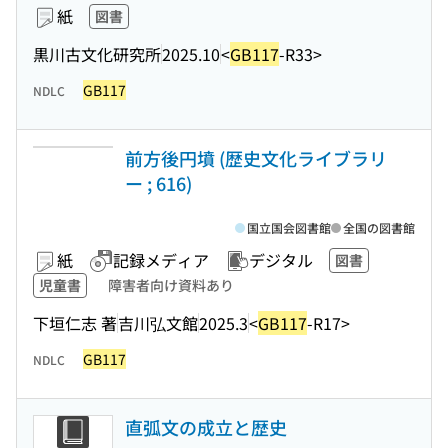
紙
図書
黒川古文化研究所
2025.10
<
GB117
-R33>
GB117
NDLC
前方後円墳 (歴史文化ライブラリ
ー ; 616)
国立国会図書館
全国の図書館
紙
記録メディア
デジタル
図書
児童書
障害者向け資料あり
下垣仁志 著
吉川弘文館
2025.3
<
GB117
-R17>
GB117
NDLC
直弧文の成立と歴史