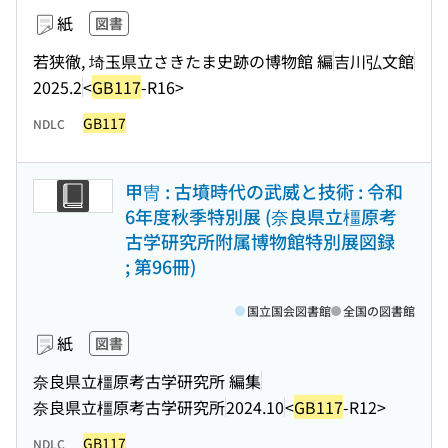
紙
図書
若狭徹, 埼玉県立さきたま史跡の博物館 編
吉川弘文館
2025.2
<
GB117
-R16>
GB117
NDLC
甲冑 : 古墳時代の武威と技術 : 令和
6年度秋季特別展 (奈良県立橿原考
古学研究所附属博物館特別展図録
; 第96冊)
国立国会図書館
全国の図書館
紙
図書
奈良県立橿原考古学研究所 編集
奈良県立橿原考古学研究所
2024.10
<
GB117
-R12>
GB117
NDLC