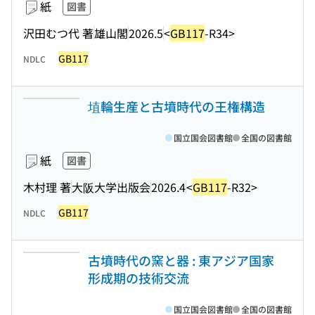
紙
図書
沢田むつ代 著
雄山閣
2026.5
<
GB117
-R34>
GB117
NDLC
埴輪生産と古墳時代の王権構造
国立国会図書館
全国の図書館
紙
図書
木村理 著
大阪大学出版会
2026.4
<
GB117
-R32>
GB117
NDLC
古墳時代の窯と器 : 東アジア国家
形成期の技術交流
国立国会図書館
全国の図書館