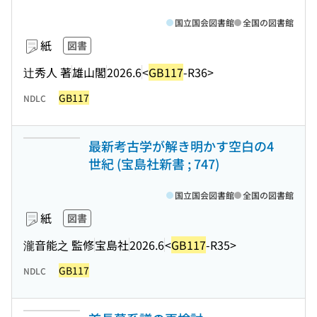
国立国会図書館
全国の図書館
紙
図書
辻秀人 著
雄山閣
2026.6
<
GB117
-R36>
GB117
NDLC
最新考古学が解き明かす空白の4
世紀 (宝島社新書 ; 747)
国立国会図書館
全国の図書館
紙
図書
瀧音能之 監修
宝島社
2026.6
<
GB117
-R35>
GB117
NDLC