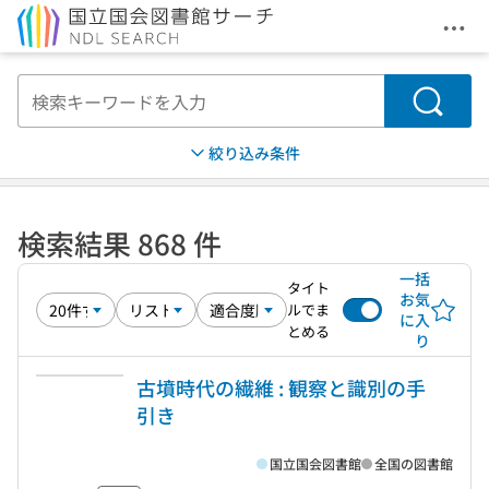
メニ
本文へ移動
検索
絞り込み条件
検索結果 868 件
一括
タイト
お気
ルでま
に入
とめる
り
古墳時代の繊維 : 観察と識別の手
引き
国立国会図書館
全国の図書館