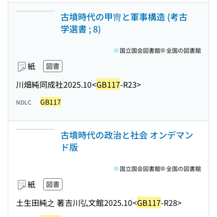
古墳時代の甲冑と軍事構造 (考古
学選書 ; 8)
国立国会図書館
全国の図書館
紙
図書
川畑純
同成社
2025.10
<
GB117
-R23>
GB117
NDLC
古墳時代の政治と社会 オンデマン
ド版
国立国会図書館
全国の図書館
紙
図書
土生田純之 著
吉川弘文館
2025.10
<
GB117
-R28>