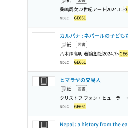
紙
図書
桑嶋周次
22世紀アート
2024.11
<
GE661
NDLC
カルパナ : ネパールの子どもた
紙
図書
八木澤高明 著
論創社
2024.7
<
GE6
GE661
NDLC
ヒマラヤの交易人
紙
図書
クリストフ フォン・ヒューラー・
GE661
NDLC
Nepal : a history from the ea