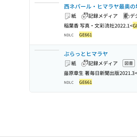
西ネパール・ヒマラヤ最奥の地
紙
記録メディア
デ
稲葉香 写真・文
彩流社
2022.1
<
G
GE661
NDLC
ぶらっとヒマラヤ
紙
記録メディア
図書
藤原章生 著
毎日新聞出版
2021.3
GE661
NDLC