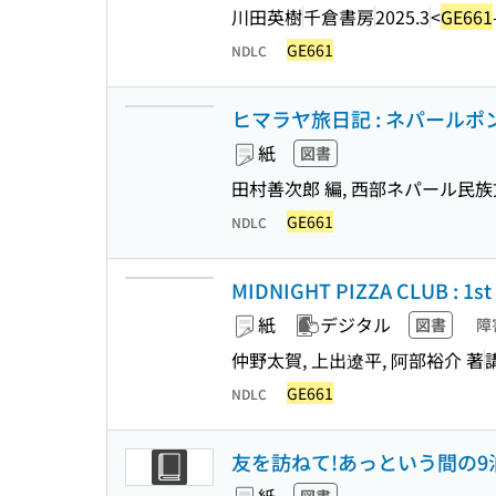
川田英樹
千倉書房
2025.3
<
GE661
GE661
NDLC
ヒマラヤ旅日記 : ネパール
紙
図書
田村善次郎 編, 西部ネパール民族
GE661
NDLC
MIDNIGHT PIZZA CLUB : 1s
紙
デジタル
図書
障
仲野太賀, 上出遼平, 阿部裕介 著
GE661
NDLC
友を訪ねて!あっという間の9