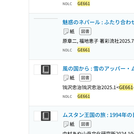
GE661
NDLC
魅惑のネパール : ふたり合わ
紙
図書
原章二, 福地恵子 著
彩流社
2025.7
GE661
NDLC
風の国から : 雪のアッパー
紙
図書
鴇沢忠治
鴇沢忠治
2025.1
<
GE661
GE661
NDLC
ムスタン王国の旅 : 1994年
紙
図書
中村あや
山岳文化研究所
2024.10