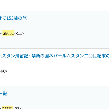
せて153歳の旅
<
GE661
-R11>
・ムスタン滞留記 : 禁断の国ネパールムスタン二〇世紀末
-R6>
の日記
<
GE661
-R3>