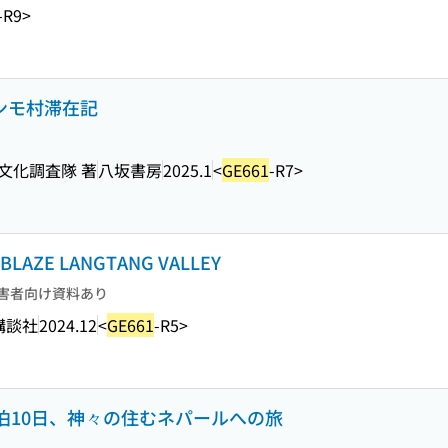
-R9>
ポンモ村滞在記
文化調査隊 著
八坂書房
2025.1
<
GE661
-R7>
t BLAZE LANGTANG VALLEY
害者向け資料あり
講談社
2024.12
<
GE661
-R5>
泊10日、神々の住むネパールへの旅