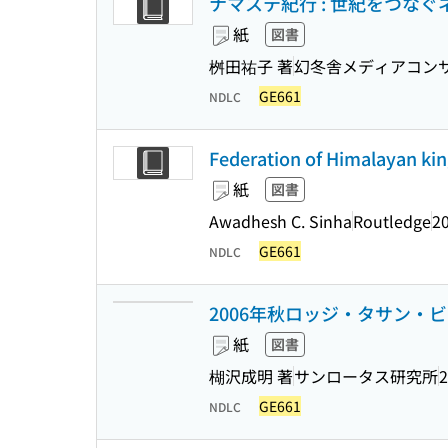
ナマステ紀行 : 世紀をつな
紙
図書
桝田祐子 著
幻冬舎メディアコン
GE661
NDLC
Federation of Himalayan kin
紙
図書
Awadhesh C. Sinha
Routledge
2
GE661
NDLC
2006年秋ロッジ・タサン・ビ
紙
図書
楜沢成明 著
サンロータス研究所
2
GE661
NDLC