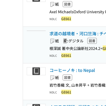
紙
図書
Axel Michaels
Oxford University 
GE661
NDLC
求道の越境者・河口慧海 : 
紙
デジタル
図書
根深誠 著
中央公論新社
2024.2
<
G
GE661
NDLC
コーヒーノキ : to Nepal
紙
図書
岩竹香織 文, 山本昇平 + 岩竹香織
GE661
NDLC