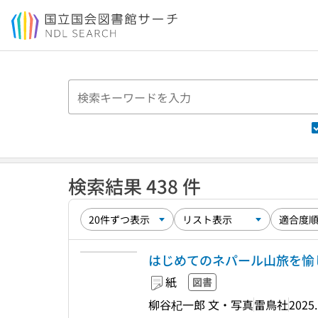
本文へ移動
検索結果 438 件
はじめてのネパール山旅を愉
紙
図書
柳谷杞一郎 文・写真
雷鳥社
2025