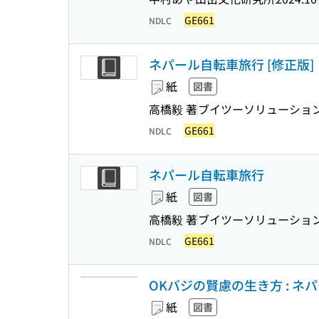
GE661
NDLC
ネパール自転車旅行 [修正版]
紙
図書
高橋毅 著
ブイツーソリューショ
GE661
NDLC
ネパール自転車旅行
紙
図書
高橋毅 著
ブイツーソリューショ
GE661
NDLC
OKバジの賢慮の生き方 : 
紙
図書