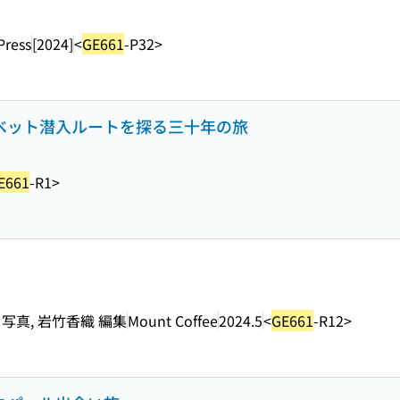
Press
[2024]
<
GE661
-P32>
チベット潜入ルートを探る三十年の旅
E661
-R1>
 写真, 岩竹香織 編集
Mount Coffee
2024.5
<
GE661
-R12>