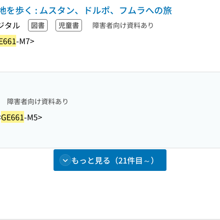
を歩く : ムスタン、ドルポ、フムラへの旅
ジタル
図書
児童書
障害者向け資料あり
E661
-M7>
障害者向け資料あり
<
GE661
-M5>
もっと見る（21件目～）