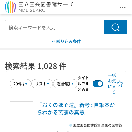
メニ
本文へ移動
検索
絞り込み条件
検索結果 1,028 件
一括
タイト
お気
ルでま
に入
とめる
り
『おくのほそ道』新考 : 自筆本か
らわかる芭蕉の真意
国立国会図書館
全国の図書館