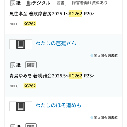
紙
デジタル
図書
障害者向け資料あり
魚住孝至 著
筑摩書房
2026.1
<
KG262
-R20>
KG262
NDLC
わたしの芭蕉さん
国立国会図書館
紙
図書
青島ゆみを 著
桃雅会
2026.5
<
KG262
-R23>
KG262
NDLC
わたしのほそ道めも
国立国会図書館
紙
図書