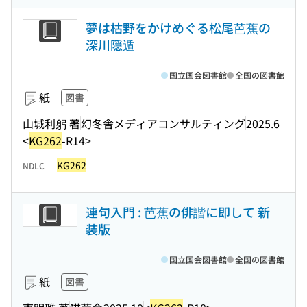
夢は枯野をかけめぐる松尾芭蕉の
深川隠遁
国立国会図書館
全国の図書館
紙
図書
山城利躬 著
幻冬舎メディアコンサルティング
2025.6
<
KG262
-R14>
KG262
NDLC
連句入門 : 芭蕉の俳諧に即して 新
装版
国立国会図書館
全国の図書館
紙
図書