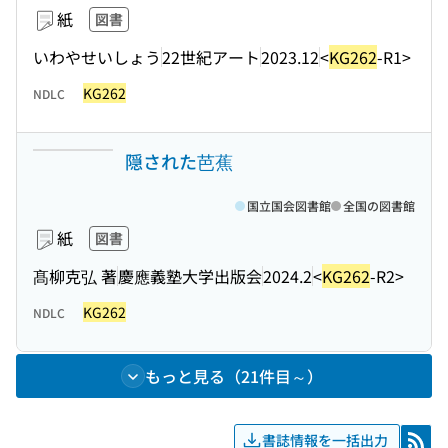
紙
図書
いわやせいしょう
22世紀アート
2023.12
<
KG262
-R1>
KG262
NDLC
隠された芭蕉
国立国会図書館
全国の図書館
紙
図書
髙柳克弘 著
慶應義塾大学出版会
2024.2
<
KG262
-R2>
KG262
NDLC
もっと見る（21件目～）
書誌情報を一括出力