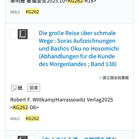
東明雅 著
猫蓑会
2025.10
<
KG262
-R18>
KG262
NDLC
Die große Reise über schmale
Wege : Soras Aufzeichnungen
und Bashōs Oku no Hosomichi
(Abhandlungen für die Kunde
des Morgenlandes ; Band 138)
国立国会図書館
紙
図書
Robert F. Wittkamp
Harrassowitz Verlag
2025
<
KG262
-D6>
KG262
NDLC