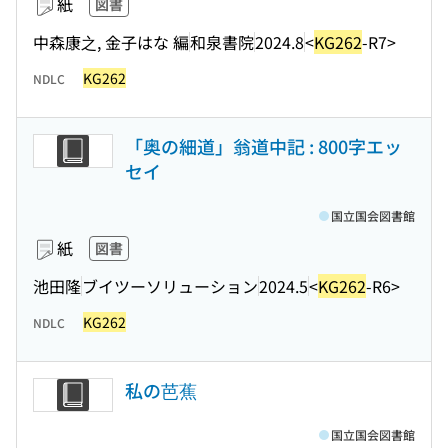
紙
図書
中森康之, 金子はな 編
和泉書院
2024.8
<
KG262
-R7>
KG262
NDLC
「奥の細道」翁道中記 : 800字エッ
セイ
国立国会図書館
紙
図書
池田隆
ブイツーソリューション
2024.5
<
KG262
-R6>
KG262
NDLC
私の芭蕉
国立国会図書館