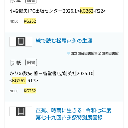
小松俊夫
IPC出版センター
2026.1
<
KG262
-R22>
KG262
NDLC
線で読む松尾芭蕉の生涯
国立国会図書館
全国の図書館
紙
図書
かりの数矢 著
三省堂書店/創英社
2025.10
<
KG262
-R17>
KG262
NDLC
芭蕉、時雨に生きる : 令和七年度
第七十九回芭蕉祭特別展図録