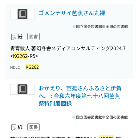
ゴメンナサイ芭蕉さん丸裸
国立国会図書館
全国の図書館
紙
図書
青宵散人 著
幻冬舎メディアコンサルティング
2024.7
<
KG262
-R5>
KG262
NDLC
おかえり、芭蕉さんふるさと伊賀
へ。 : 令和六年度第七十八回芭蕉
祭特別展図録
国立国会図書館
全国の図書館
紙
図書