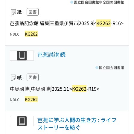
国立国会図書館
全国の図書館
紙
図書
芭蕉翁記念館 編集
三重県伊賀市
2025.9
<
KG262
-R16>
KG262
NDLC
芭蕉讃讃 続
国立国会図書館
紙
図書
中嶋國博
[中嶋國博]
2025.11
<
KG262
-R19>
KG262
NDLC
芭蕉に学ぶ人間の生き方 : ライフ
ストーリーを紡ぐ