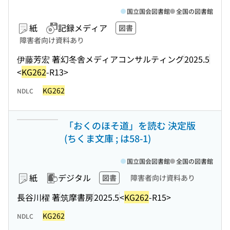
国立国会図書館
全国の図書館
紙
記録メディア
図書
障害者向け資料あり
伊藤芳宏 著
幻冬舎メディアコンサルティング
2025.5
<
KG262
-R13>
KG262
NDLC
「おくのほそ道」を読む 決定版
(ちくま文庫 ; は58-1)
国立国会図書館
全国の図書館
紙
デジタル
図書
障害者向け資料あり
長谷川櫂 著
筑摩書房
2025.5
<
KG262
-R15>
KG262
NDLC