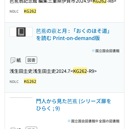
芭蕉翁記念館 編集
三重県伊賀市
2024.9
<
KG262
-R8>
KG262
NDLC
芭蕉の萩と月 : 「おくのほそ道」
を読む Print-on-demand版
国立国会図書館
紙
図書
浅生田圭史
浅生田圭史
2024.7
<
KG262
-R9>
KG262
NDLC
門人から見た芭蕉 (シリーズ扉を
ひらく ; 9)
国立国会図書館
全国の図書館