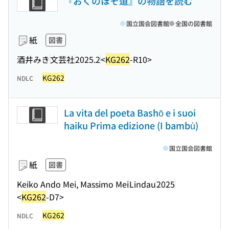
『おくのほそ道』の物語を読む
国立国会図書館
全国の図書館
紙
図書
酒井みき
文芸社
2025.2
<
KG262
-R10>
KG262
NDLC
La vita del poeta Bashō e i suoi
haiku Prima edizione (I bambù)
国立国会図書館
紙
図書
Keiko Ando Mei, Massimo Mei
Lindau
2025
<
KG262
-D7>
KG262
NDLC