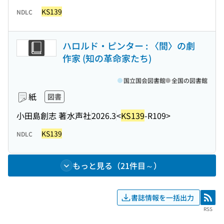
KS139
NDLC
ハロルド・ピンター : 〈間〉の劇
作家 (知の革命家たち)
国立国会図書館
全国の図書館
紙
図書
小田島創志 著
水声社
2026.3
<
KS139
-R109>
KS139
NDLC
もっと見る（21件目～）
書誌情報を一括出力
RSS
RSS