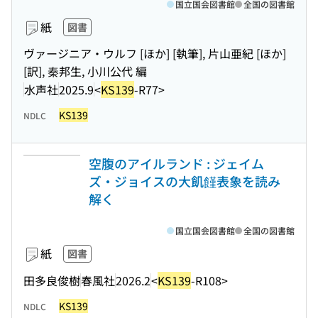
国立国会図書館
全国の図書館
紙
図書
ヴァージニア・ウルフ [ほか] [執筆], 片山亜紀 [ほか]
[訳], 秦邦生, 小川公代 編
水声社
2025.9
<
KS139
-R77>
KS139
NDLC
空腹のアイルランド : ジェイム
ズ・ジョイスの大飢饉表象を読み
解く
国立国会図書館
全国の図書館
紙
図書
田多良俊樹
春風社
2026.2
<
KS139
-R108>
KS139
NDLC