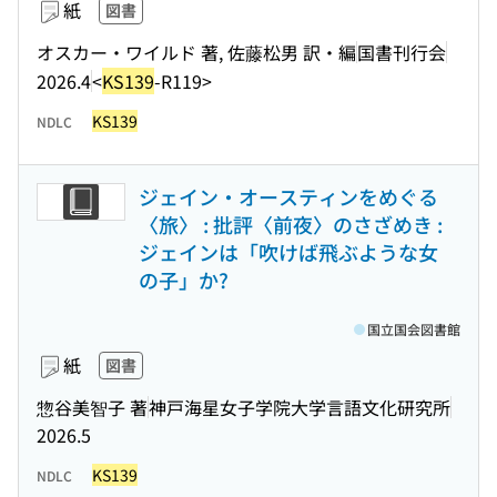
紙
図書
オスカー・ワイルド 著, 佐藤松男 訳・編
国書刊行会
2026.4
<
KS139
-R119>
KS139
NDLC
ジェイン・オースティンをめぐる
〈旅〉 : 批評〈前夜〉のさざめき :
ジェインは「吹けば飛ぶような女
の子」か?
国立国会図書館
紙
図書
惣谷美智子 著
神戸海星女子学院大学言語文化研究所
2026.5
KS139
NDLC