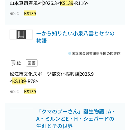
山本真司
春風社
2026.3
<
KS139
-R116>
KS139
NDLC
一から知りたい小泉八雲とセツの
物語
国立国会図書館
全国の図書館
紙
図書
松江市文化スポーツ部文化振興課
2025.9
<
KS139
-R78>
KS139
NDLC
「クマのプーさん」誕生物語 : A・
A・ミルンとE・H・シェパードの
生涯とその世界