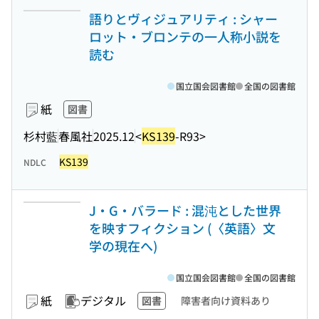
語りとヴィジュアリティ : シャー
ロット・ブロンテの一人称小説を
読む
国立国会図書館
全国の図書館
紙
図書
杉村藍
春風社
2025.12
<
KS139
-R93>
KS139
NDLC
J・G・バラード : 混沌とした世界
を映すフィクション (〈英語〉文
学の現在へ)
国立国会図書館
全国の図書館
紙
デジタル
図書
障害者向け資料あり