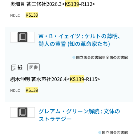
奥畑豊 著
三修社
2026.3
<
KS139
-R112>
KS139
NDLC
W・B・イェイツ : ケルトの薄明、
詩人の黄昏 (知の革命家たち)
国立国会図書館
全国の図書館
紙
図書
栩木伸明 著
水声社
2026.4
<
KS139
-R115>
KS139
NDLC
グレアム・グリーン解読 : 文体の
ストラテジー
国立国会図書館