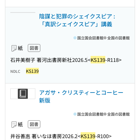
陰謀と犯罪のシェイクスピア :
「真訳シェイクスピア」講義
国立国会図書館
全国の図書館
紙
図書
石井美樹子 著
河出書房新社
2026.5
<
KS139
-R118>
KS139
NDLC
アガサ・クリスティーとコーヒー
新版
国立国会図書館
全国の図書館
紙
図書
井谷善惠 著
いなほ書房
2026.2
<
KS139
-R100>