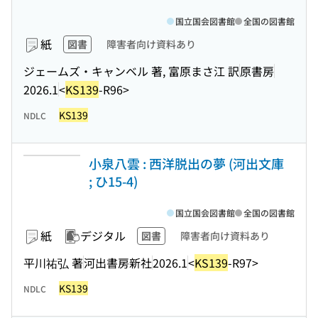
国立国会図書館
全国の図書館
紙
図書
障害者向け資料あり
ジェームズ・キャンベル 著, 富原まさ江 訳
原書房
2026.1
<
KS139
-R96>
KS139
NDLC
小泉八雲 : 西洋脱出の夢 (河出文庫
; ひ15-4)
国立国会図書館
全国の図書館
紙
デジタル
図書
障害者向け資料あり
平川祐弘 著
河出書房新社
2026.1
<
KS139
-R97>
KS139
NDLC