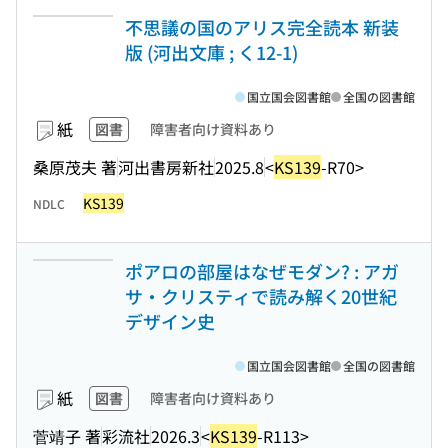
不思議の国のアリス完全読本 新装
版 (河出文庫 ; く12-1)
国立国会図書館
全国の図書館
紙
図書
障害者向け資料あり
桑原茂夫 著
河出書房新社
2025.8
<
KS139
-R70>
KS139
NDLC
ポアロの部屋はなぜモダン? : アガ
サ・クリスティで読み解く20世紀
デザイン史
国立国会図書館
全国の図書館
紙
図書
障害者向け資料あり
菅靖子 著
彩流社
2026.3
<
KS139
-R113>