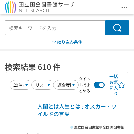
メニ
本文へ移動
検索
絞り込み条件
検索結果 610 件
一括
タイト
お気
ルでま
に入
とめる
り
人間とは人生とは : オスカー・ワ
イルドの言葉
国立国会図書館
全国の図書館