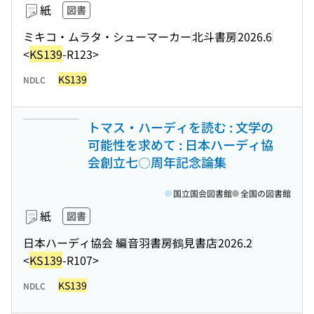
紙
図書
ミキコ・ムラタ・シューマーカー
北斗書房
2026.6
<
KS139
-R123>
KS139
NDLC
トマス・ハーディを読む : 文学の
可能性を求めて : 日本ハーディ協
会創立七〇周年記念論集
国立国会図書館
全国の図書館
紙
図書
日本ハーディ協会 編
音羽書房鶴見書店
2026.2
<
KS139
-R107>
KS139
NDLC