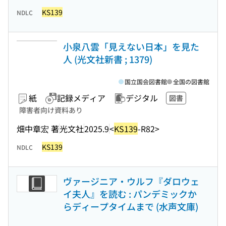
KS139
NDLC
小泉八雲「見えない日本」を見た
人 (光文社新書 ; 1379)
国立国会図書館
全国の図書館
紙
記録メディア
デジタル
図書
障害者向け資料あり
畑中章宏 著
光文社
2025.9
<
KS139
-R82>
KS139
NDLC
ヴァージニア・ウルフ『ダロウェ
イ夫人』を読む : パンデミックか
らディープタイムまで (水声文庫)