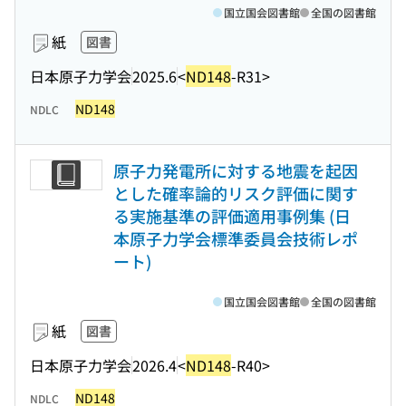
国立国会図書館
全国の図書館
紙
図書
日本原子力学会
2025.6
<
ND148
-R31>
ND148
NDLC
原子力発電所に対する地震を起因
とした確率論的リスク評価に関す
る実施基準の評価適用事例集 (日
本原子力学会標準委員会技術レポ
ート)
国立国会図書館
全国の図書館
紙
図書
日本原子力学会
2026.4
<
ND148
-R40>
ND148
NDLC