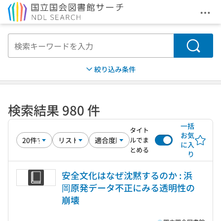
メニ
本文へ移動
検索
絞り込み条件
検索結果 980 件
一括
タイト
お気
ルでま
に入
とめる
り
安全文化はなぜ沈黙するのか : 浜
岡原発データ不正にみる透明性の
崩壊