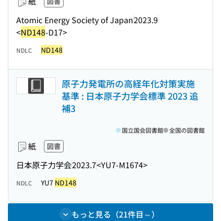
紙
図書
Atomic Energy Society of Japan
2023.9
<
ND148
-D17>
ND148
NDLC
原子力発電所の高経年化対策実施
基準 : 日本原子力学会標準 2023 追
補3
国立国会図書館
全国の図書館
紙
図書
日本原子力学会
2023.7
<YU7-M1674>
YU7
ND148
NDLC
もっと見る（21件目～）