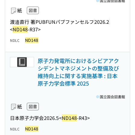
国立国会図書館
紙
図書
渡邉直行 著
PUBFUNパブファンセルフ
2026.2
<
ND148
-R37>
ND148
NDLC
原子力発電所におけるシビアアク
シデントマネジメントの整備及び
維持向上に関する実施基準 : 日本
原子力学会標準 2025
国立国会図書館
紙
図書
日本原子力学会
2026.5
<
ND148
-R43>
ND148
NDLC