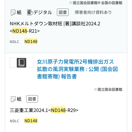
国立国会図書館
全国の図書館
紙
デジタル
図書
障害者向け資料あり
NHKメルトダウン取材班 [著]
講談社
2024.2
<
ND148
-R21>
ND148
NDLC
女川原子力発電所2号機排出ガス
拡散の風洞実験業務 : 公開 (国会図
書館寄贈) 報告書
国立国会図書館
紙
図書
三菱重工業
2024.1
<
ND148
-R29>
ND148
NDLC