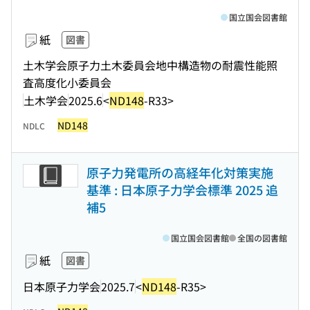
国立国会図書館
紙
図書
土木学会原子力土木委員会地中構造物の耐震性能照
査高度化小委員会
土木学会
2025.6
<
ND148
-R33>
ND148
NDLC
原子力発電所の高経年化対策実施
基準 : 日本原子力学会標準 2025 追
補5
国立国会図書館
全国の図書館
紙
図書
日本原子力学会
2025.7
<
ND148
-R35>