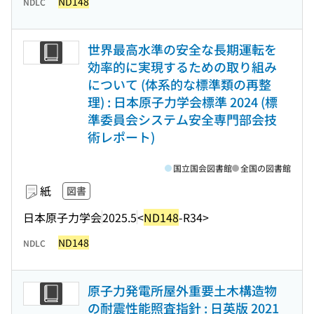
ND148
NDLC
世界最高水準の安全な長期運転を
効率的に実現するための取り組み
について (体系的な標準類の再整
理) : 日本原子力学会標準 2024 (標
準委員会システム安全専門部会技
術レポート)
国立国会図書館
全国の図書館
紙
図書
日本原子力学会
2025.5
<
ND148
-R34>
ND148
NDLC
原子力発電所屋外重要土木構造物
の耐震性能照査指針 : 日英版 2021