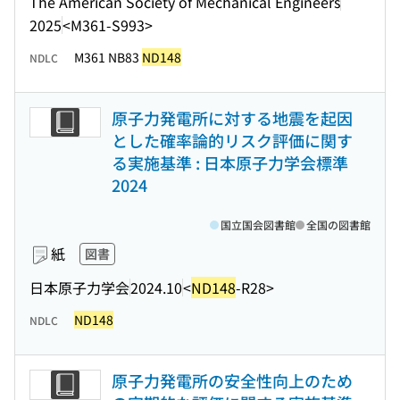
The American Society of Mechanical Engineers
2025
<M361-S993>
M361 NB83
ND148
NDLC
原子力発電所に対する地震を起因
とした確率論的リスク評価に関す
る実施基準 : 日本原子力学会標準
2024
国立国会図書館
全国の図書館
紙
図書
日本原子力学会
2024.10
<
ND148
-R28>
ND148
NDLC
原子力発電所の安全性向上のため