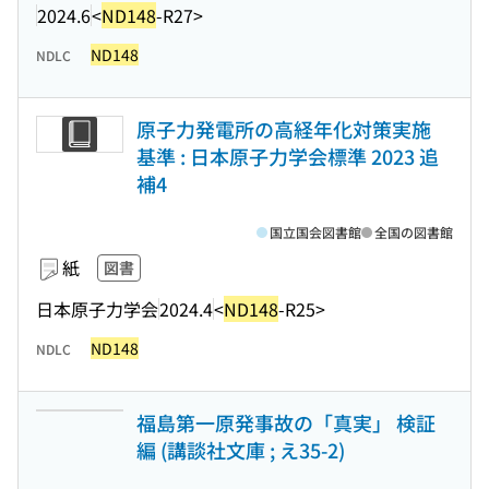
2024.6
<
ND148
-R27>
ND148
NDLC
原子力発電所の高経年化対策実施
基準 : 日本原子力学会標準 2023 追
補4
国立国会図書館
全国の図書館
紙
図書
日本原子力学会
2024.4
<
ND148
-R25>
ND148
NDLC
福島第一原発事故の「真実」 検証
編 (講談社文庫 ; え35-2)