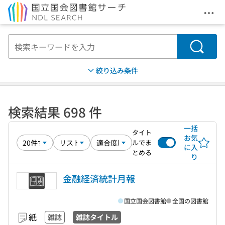
メニ
本文へ移動
検索
絞り込み条件
検索結果 698 件
一括
タイト
お気
ルでま
に入
とめる
り
金融経済統計月報
国立国会図書館
全国の図書館
紙
雑誌
雑誌タイトル