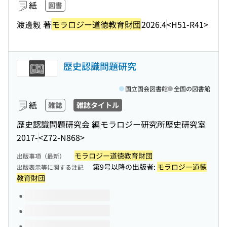
紙
図書
渡邊毅 著
モラロジー道徳教育財団
2026.4
<H51-R41>
歴史認識問題研究
国立国会図書館
全国の図書館
紙
雑誌
雑誌タイトル
歴史認識問題研究会 編
モラロジー研究所歴史研究室
2017-
<Z72-N868>
モラロジー道徳教育財団
出版事項（最新）
第9号以降の出版者:
モラロジー道徳
出版表示等に関する注記
教育財団
このタイトルの巻号