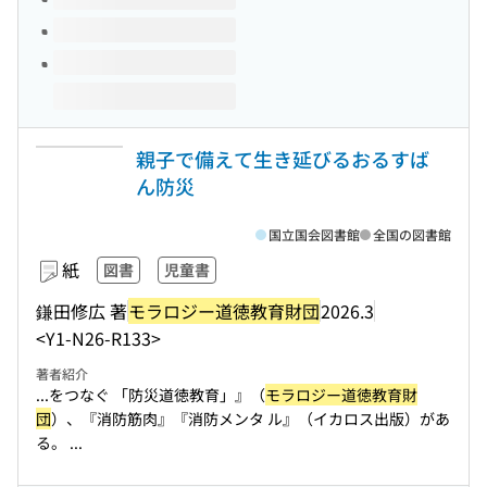
親子で備えて生き延びるおるすば
ん防災
国立国会図書館
全国の図書館
紙
図書
児童書
鎌田修広 著
モラロジー道徳教育財団
2026.3
<Y1-N26-R133>
著者紹介
...をつなぐ 「防災道徳教育」』（
モラロジー道徳教育財
団
）、『消防筋肉』『消防メンタ ル』（イカロス出版）があ
る。 ...