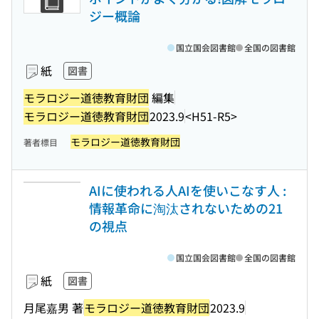
ジー概論
国立国会図書館
全国の図書館
紙
図書
モラロジー道徳教育財団
編集
モラロジー道徳教育財団
2023.9
<H51-R5>
モラロジー道徳教育財団
著者標目
AIに使われる人AIを使いこなす人 :
情報革命に淘汰されないための21
の視点
国立国会図書館
全国の図書館
紙
図書
月尾嘉男 著
モラロジー道徳教育財団
2023.9