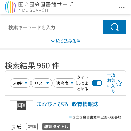
メニ
本文へ移動
検索
絞り込み条件
検索結果 960 件
一括
タイト
お気
ルでま
に入
とめる
り
まなびとぴあ : 教育情報誌
国立国会図書館
全国の図書館
紙
雑誌
雑誌タイトル