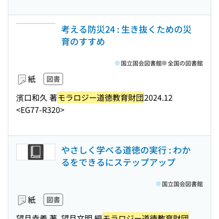
考える防災24 : 生き抜くための災
育のすすめ
国立国会図書館
全国の図書館
紙
図書
濱口和久 著
モラロジー道徳教育財団
2024.12
<EG77-R320>
やさしく学べる道徳の実行 : わか
るをできるにステップアップ
国立国会図書館
紙
図書
望月幸義 著, 望月文明 編
モラロジー道徳教育財団