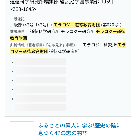
道徳科学研究所編集部 編
広池学園事業部
[1969]-
<Z33-1645>
一般注記
...版部 (43号-143号)→
モラロジー道徳教育財団
(第620号-)
道徳科学研究所 モラロジー研究所
モラロジー道徳
著者標目
教育財団
モラロジー研究所
モラ
典拠情報（著者標目/「をも見よ」参照）
ロジー道徳教育財団
道徳科学研究所
このタイトルの巻号
ふるさとの偉人に学ぶ!歴史の陰に
息づく47の志の物語