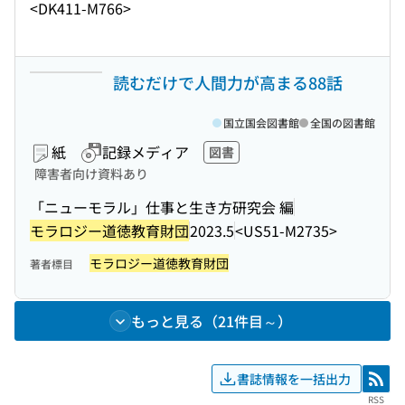
<DK411-M766>
読むだけで人間力が高まる88話
国立国会図書館
全国の図書館
紙
記録メディア
図書
障害者向け資料あり
「ニューモラル」仕事と生き方研究会 編
モラロジー道徳教育財団
2023.5
<US51-M2735>
モラロジー道徳教育財団
著者標目
もっと見る（21件目～）
書誌情報を一括出力
RSS
RSS