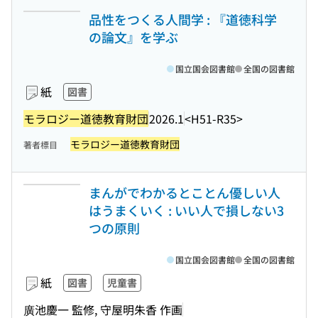
品性をつくる人間学 : 『道徳科学
の論文』を学ぶ
国立国会図書館
全国の図書館
紙
図書
モラロジー道徳教育財団
2026.1
<H51-R35>
モラロジー道徳教育財団
著者標目
まんがでわかるとことん優しい人
はうまくいく : いい人で損しない3
つの原則
国立国会図書館
全国の図書館
紙
図書
児童書
廣池慶一 監修, 守屋明朱香 作画