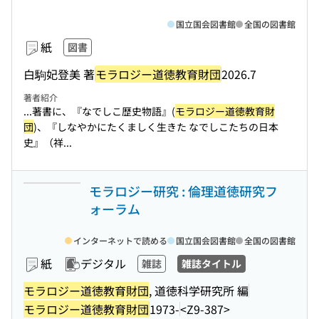
国立国会図書館
全国の図書館
紙
図書
白駒妃登美 著
モラロジー道徳教育財団
2026.7
著者紹介
...著書に、『なでしこ歴史物語』(
モラロジー道徳教育財
団
)、『しなやかにたくましく生きた なでしこたちの日本
史』（祥...
モラロジー研究 : 倫理道徳研究フ
ォーラム
インターネットで読める
国立国会図書館
全国の図書館
紙
デジタル
雑誌
雑誌タイトル
モラロジー道徳教育財団
, 道徳科学研究所 編
モラロジー道徳教育財団
1973-
<Z9-387>