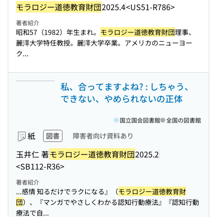
モラロジー道徳教育財団
2025.4
<US51-R786>
著者紹介
昭和57（1982）年生まれ。
モラロジー道徳教育財団
理事、
麗澤大学特任教授。麗澤大学卒業。アメリカのニューヨー
ク...
私、合ってますよね? : しちゃう、
できない、やめられないの正体
国立国会図書館
全国の図書館
紙
図書
障害者向け資料あり
玉井仁 著
モラロジー道徳教育財団
2025.2
<SB112-R36>
著者紹介
...感情 知るだけでラクになる』（
モラロジー道徳教育財
団
）、『マンガでやさしくわかる認知行動療法』『認知行動
療法で自...