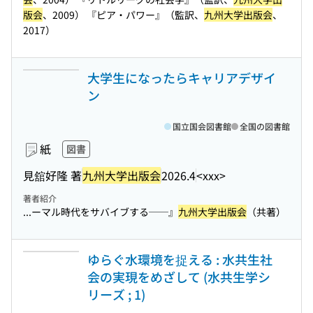
版会
、2009） 『ピア・パワー』（監訳、
九州大学出版会
、
2017）
大学生になったらキャリアデザイ
ン
国立国会図書館
全国の図書館
紙
図書
見舘好隆 著
九州大学出版会
2026.4
<xxx>
著者紹介
...ーマル時代をサバイブする──』
九州大学出版会
（共著）
ゆらぐ水環境を捉える : 水共生社
会の実現をめざして (水共生学シ
リーズ ; 1)