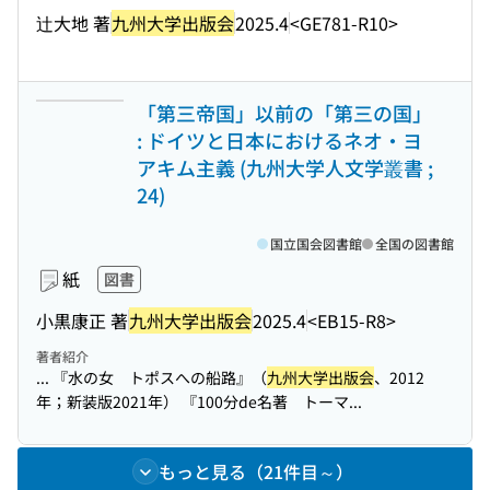
辻大地 著
九州大学出版会
2025.4
<GE781-R10>
「第三帝国」以前の「第三の国」
: ドイツと日本におけるネオ・ヨ
アキム主義 (九州大学人文学叢書 ;
24)
国立国会図書館
全国の図書館
紙
図書
小黒康正 著
九州大学出版会
2025.4
<EB15-R8>
著者紹介
... 『水の女 トポスへの船路』（
九州大学出版会
、2012
年；新装版2021年） 『100分de名著 トーマ...
もっと見る（21件目～）