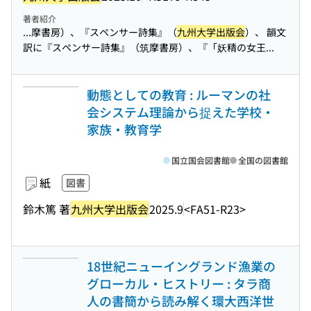
著者紹介
...摩書房）、『スペンサー詩集』（
九州大学出版会
）、 韻文
訳に『スペンサー詩集』（筑摩書房）、『「妖精の女王...
動態としての教育 : ルーマンの社
会システム理論から捉えた学校・
家族・教育学
国立国会図書館
全国の図書館
紙
図書
鈴木篤 著
九州大学出版会
2025.9
<FA51-R23>
18世紀ニューイングランド漁業の
グローカル・ヒストリー : タラ商
人の書簡から読み解く環大西洋世