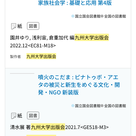
家族社会学 : 基礎と応用 第4版
国立国会図書館
全国の図書館
紙
図書
園井ゆり, 浅利宙, 倉重加代 編
九州大学出版会
2022.12
<EC81-M18>
九州大学出版会
製作者
噴火のこだま : ピナトゥボ・アエ
タの被災と新生をめぐる文化・開
発・NGO 新装版
国立国会図書館
全国の図書館
紙
図書
清水展 著
九州大学出版会
2021.7
<GE518-M3>