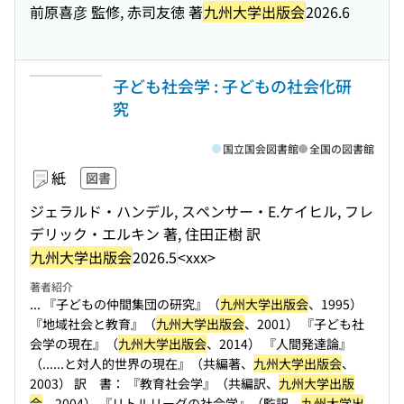
前原喜彦 監修, 赤司友徳 著
九州大学出版会
2026.6
子ども社会学 : 子どもの社会化研
究
国立国会図書館
全国の図書館
紙
図書
ジェラルド・ハンデル, スペンサー・E.ケイヒル, フレ
デリック・エルキン 著, 住田正樹 訳
九州大学出版会
2026.5
<xxx>
著者紹介
... 『子どもの仲間集団の研究』（
九州大学出版会
、1995）
『地域社会と教育』（
九州大学出版会
、2001） 『子ども社
会学の現在』（
九州大学出版会
、2014） 『人間発達論』
（...
...と対人的世界の現在』（共編著、
九州大学出版会
、
2003） 訳 書： 『教育社会学』（共編訳、
九州大学出版
会
、2004） 『リトルリーグの社会学』（監訳、
九州大学出