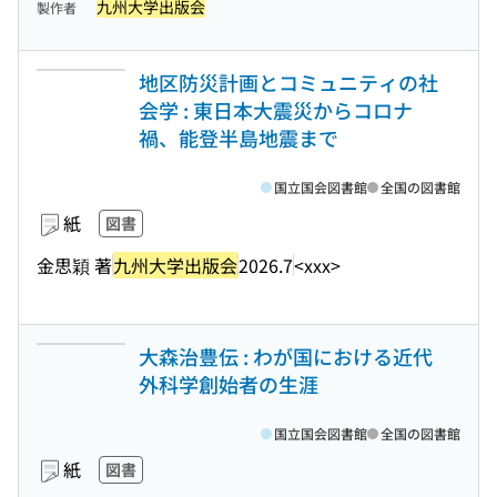
九州大学出版会
製作者
地区防災計画とコミュニティの社
会学 : 東日本大震災からコロナ
禍、能登半島地震まで
国立国会図書館
全国の図書館
紙
図書
金思穎 著
九州大学出版会
2026.7
<xxx>
大森治豊伝 : わが国における近代
外科学創始者の生涯
国立国会図書館
全国の図書館
紙
図書