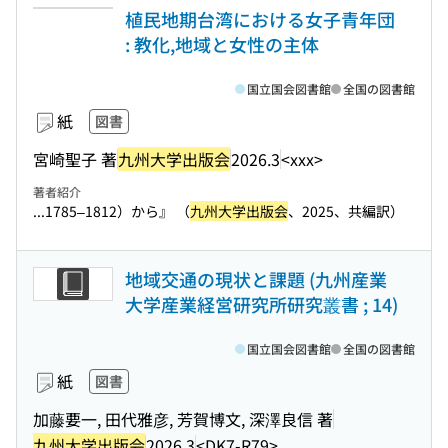
植民地期台湾における女子青年団
: 教化,地域と女性の主体
国立国会図書館
全国の図書館
紙
図書
宮崎聖子 著
九州大学出版会
2026.3
<xxx>
著者紹介
...1785‒1812）から』 （
九州大学出版会
、2025、共編訳）
地域交通の現状と課題 (九州産業
大学産業経営研究所研究叢書 ; 14)
国立国会図書館
全国の図書館
紙
図書
加藤要一, 田代雅彦, 芳賀博文, 深澤良信 著
九州大学出版会
2026.3
<DK7-R79>