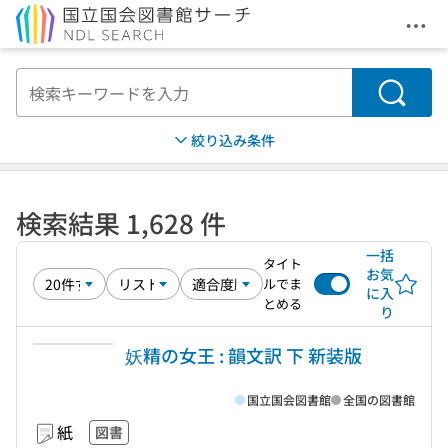
メニ
本文へ移動
検索
絞り込み条件
検索結果 1,628 件
一括
タイト
お気
ルでま
に入
とめる
り
妖精の女王 : 韻文訳 下 新装版
国立国会図書館
全国の図書館
紙
図書