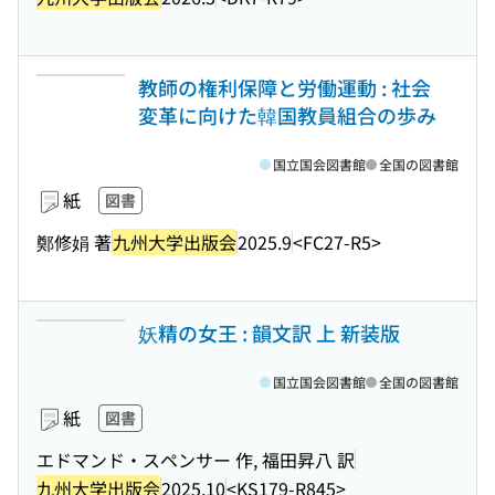
教師の権利保障と労働運動 : 社会
変革に向けた韓国教員組合の歩み
国立国会図書館
全国の図書館
紙
図書
鄭修娟 著
九州大学出版会
2025.9
<FC27-R5>
妖精の女王 : 韻文訳 上 新装版
国立国会図書館
全国の図書館
紙
図書
エドマンド・スペンサー 作, 福田昇八 訳
九州大学出版会
2025.10
<KS179-R845>