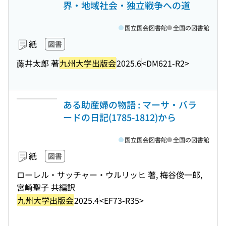
界・地域社会・独立戦争への道
国立国会図書館
全国の図書館
紙
図書
藤井太郎 著
九州大学出版会
2025.6
<DM621-R2>
ある助産婦の物語 : マーサ・バラ
ードの日記(1785-1812)から
国立国会図書館
全国の図書館
紙
図書
ローレル・サッチャー・ウルリッヒ 著, 梅谷俊一郎,
宮崎聖子 共編訳
九州大学出版会
2025.4
<EF73-R35>