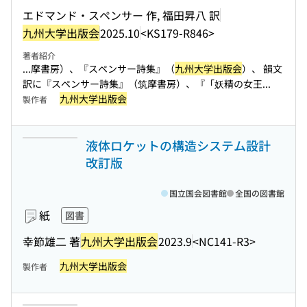
エドマンド・スペンサー 作, 福田昇八 訳
九州大学出版会
2025.10
<KS179-R846>
著者紹介
...摩書房）、『スペンサー詩集』（
九州大学出版会
）、 韻文
訳に『スペンサー詩集』（筑摩書房）、『「妖精の女王...
九州大学出版会
製作者
液体ロケットの構造システム設計
改訂版
国立国会図書館
全国の図書館
紙
図書
幸節雄二 著
九州大学出版会
2023.9
<NC141-R3>
九州大学出版会
製作者