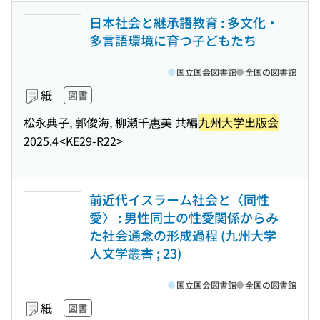
日本社会と継承語教育 : 多文化・
多言語環境に育つ子どもたち
国立国会図書館
全国の図書館
紙
図書
松永典子, 郭俊海, 柳瀬千惠美 共編
九州大学出版会
2025.4
<KE29-R22>
前近代イスラーム社会と〈同性
愛〉 : 男性同士の性愛関係からみ
た社会通念の形成過程 (九州大学
人文学叢書 ; 23)
国立国会図書館
全国の図書館
紙
図書