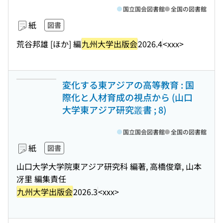
国立国会図書館
全国の図書館
紙
図書
荒谷邦雄 [ほか] 編
九州大学出版会
2026.4
<xxx>
変化する東アジアの高等教育 : 国
際化と人材育成の視点から (山口
大学東アジア研究叢書 ; 8)
国立国会図書館
全国の図書館
紙
図書
山口大学大学院東アジア研究科 編著, 高橋俊章, 山本
冴里 編集責任
九州大学出版会
2026.3
<xxx>