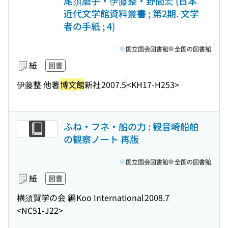
尾須磨子・伊藤整・野間宏 (日本
近代文学館資料叢書 ; 第2期. 文学
者の手紙 ; 4)
国立国会図書館
全国の図書館
紙
図書
伊藤整 他著
博文館
新社
2007.5
<KH17-H253>
ふね・フネ・船の力 : 観音崎船舶
の観察ノート 再版
国立国会図書館
全国の図書館
紙
図書
横須賀学の会 編
Koo International
2008.7
<NC51-J22>