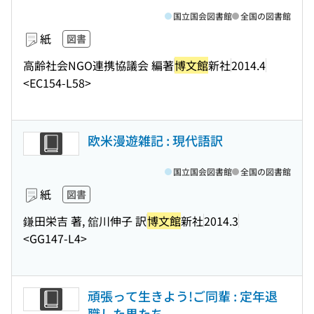
国立国会図書館
全国の図書館
紙
図書
高齢社会NGO連携協議会 編著
博文館
新社
2014.4
<EC154-L58>
欧米漫遊雑記 : 現代語訳
国立国会図書館
全国の図書館
紙
図書
鎌田栄吉 著, 舘川伸子 訳
博文館
新社
2014.3
<GG147-L4>
頑張って生きよう!ご同輩 : 定年退
職した男たち