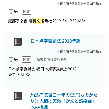
国立国会図書館
全国の図書館
紙
図書
服部宇之吉 編
博文館
新社
2012.3
<HB53-M5>
日本点字表記法 2018年版
国立国会図書館
全国の図書館
紙
図書
障害者向け資料あり
日本点字委員会 編
日本点字委員会
2018.11
<KE12-M15>
駒込病院百三十年の史譚(ものがた
り) : 人類の天敵「がんと感染症」
への挑戦