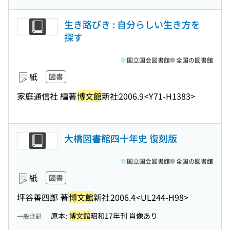
生き路びき : 自分らしい生き方を
探す
国立国会図書館
全国の図書館
紙
図書
家庭通信社 編著
博文館
新社
2006.9
<Y71-H1383>
大橋図書館四十年史 復刻版
国立国会図書館
全国の図書館
紙
図書
坪谷善四郎 著
博文館
新社
2006.4
<UL244-H98>
原本:
博文館
昭和17年刊 肖像あり
一般注記