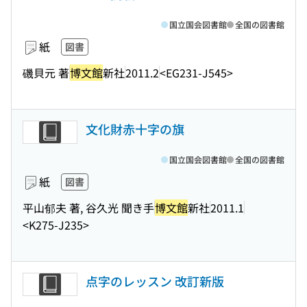
国立国会図書館
全国の図書館
紙
図書
磯貝元 著
博文館
新社
2011.2
<EG231-J545>
文化財赤十字の旗
国立国会図書館
全国の図書館
紙
図書
平山郁夫 著, 谷久光 聞き手
博文館
新社
2011.1
<K275-J235>
点字のレッスン 改訂新版