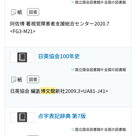
国立国会図書館
全国の図書館
紙
図書
阿佐博 著
視覚障害者支援総合センター
2020.7
<FG3-M21>
日英協会100年史
国立国会図書館
全国の図書館
紙
図書
日英協会 編纂
博文館
新社
2009.3
<UA81-J41>
点字表記辞典 第7版
国立国会図書館
全国の図書館