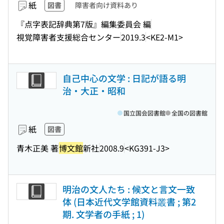
紙
図書
障害者向け資料あり
『点字表記辞典第7版』編集委員会 編
視覚障害者支援総合センター
2019.3
<KE2-M1>
自己中心の文学 : 日記が語る明
治・大正・昭和
国立国会図書館
全国の図書館
紙
図書
青木正美 著
博文館
新社
2008.9
<KG391-J3>
明治の文人たち : 候文と言文一致
体 (日本近代文学館資料叢書 ; 第2
期. 文学者の手紙 ; 1)