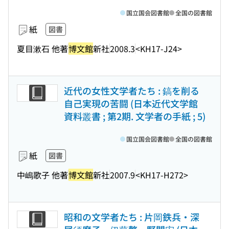
国立国会図書館
全国の図書館
紙
図書
夏目漱石 他著
博文館
新社
2008.3
<KH17-J24>
近代の女性文学者たち : 鎬を削る
自己実現の苦闘 (日本近代文学館
資料叢書 ; 第2期. 文学者の手紙 ; 5)
国立国会図書館
全国の図書館
紙
図書
中嶋歌子 他著
博文館
新社
2007.9
<KH17-H272>
昭和の文学者たち : 片岡鉄兵・深