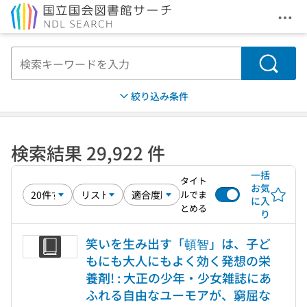
メニ
本文へ移動
検索
絞り込み条件
検索結果 29,922 件
一括
タイト
お気
ルでま
に入
とめる
り
笑いを生み出す「頓智」は、子ど
もにも大人にもよく効く発想の栄
養剤! : 大正の少年・少女雑誌にあ
ふれる自由なユーモアが、窮屈な