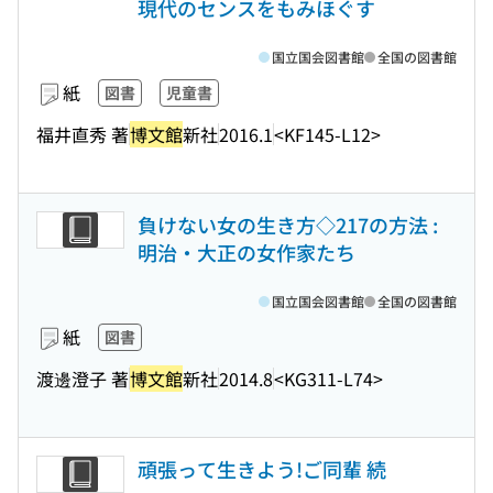
現代のセンスをもみほぐす
国立国会図書館
全国の図書館
紙
図書
児童書
福井直秀 著
博文館
新社
2016.1
<KF145-L12>
負けない女の生き方◇217の方法 :
明治・大正の女作家たち
国立国会図書館
全国の図書館
紙
図書
渡邊澄子 著
博文館
新社
2014.8
<KG311-L74>
頑張って生きよう!ご同輩 続