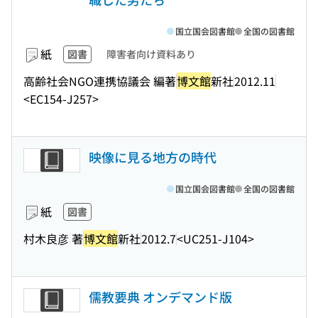
国立国会図書館
全国の図書館
紙
図書
障害者向け資料あり
高齢社会NGO連携協議会 編著
博文館
新社
2012.11
<EC154-J257>
映像に見る地方の時代
国立国会図書館
全国の図書館
紙
図書
村木良彦 著
博文館
新社
2012.7
<UC251-J104>
儒教要典 オンデマンド版