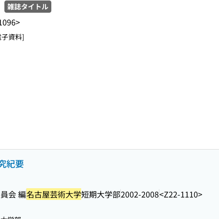
雑誌タイトル
1096>
電子資料]
究紀要
員会 編
名古屋芸術大学
短期大学部
2002-2008
<Z22-1110>