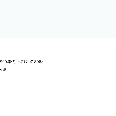
1900年代]-
<Z72-X1896>
究部