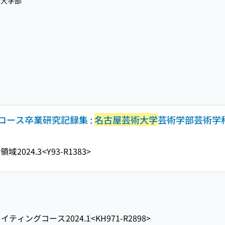
期大学部
コース卒業研究記録集 :
名古屋芸術大学
芸術学部芸術学科
養領域
2024.3
<Y93-R1383>
ライティングコース
2024.1
<KH971-R2898>