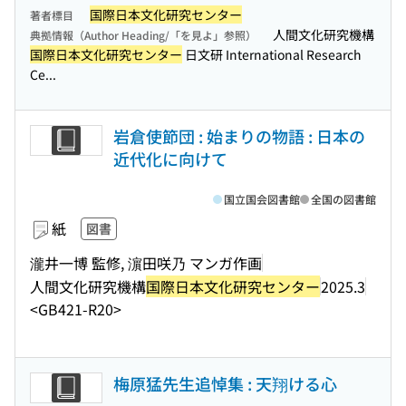
国際日本文化研究センター
著者標目
人間文化研究機構
典拠情報（Author Heading/「を見よ」参照）
国際日本文化研究センター
日文研 International Research
Ce...
岩倉使節団 : 始まりの物語 : 日本の
近代化に向けて
国立国会図書館
全国の図書館
紙
図書
瀧井一博 監修, 濵田咲乃 マンガ作画
人間文化研究機構
国際日本文化研究センター
2025.3
<GB421-R20>
梅原猛先生追悼集 : 天翔ける心