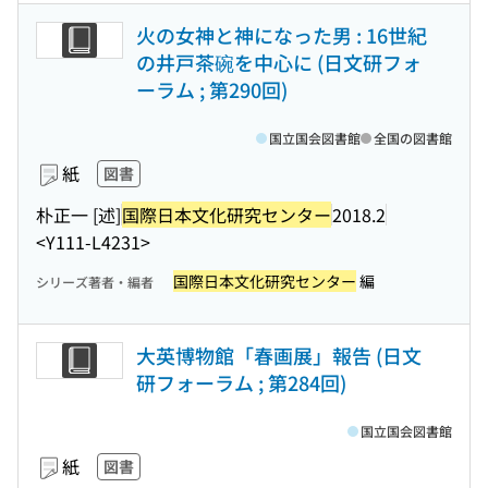
火の女神と神になった男 : 16世紀
の井戸茶碗を中心に (日文研フォ
ーラム ; 第290回)
国立国会図書館
全国の図書館
紙
図書
朴正一 [述]
国際日本文化研究センター
2018.2
<Y111-L4231>
国際日本文化研究センター
編
シリーズ著者・編者
大英博物館「春画展」報告 (日文
研フォーラム ; 第284回)
国立国会図書館
紙
図書