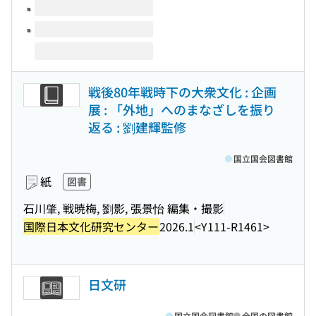
戦後80年戦時下の大衆文化 : 企画
展 : 「外地」へのまなざしを振り
返る : 劉建輝監修
国立国会図書館
紙
図書
石川肇, 戦暁梅, 劉影, 張景怡 編集・撮影
国際日本文化研究センター
2026.1
<Y111-R1461>
日文研
国立国会図書館
全国の図書館