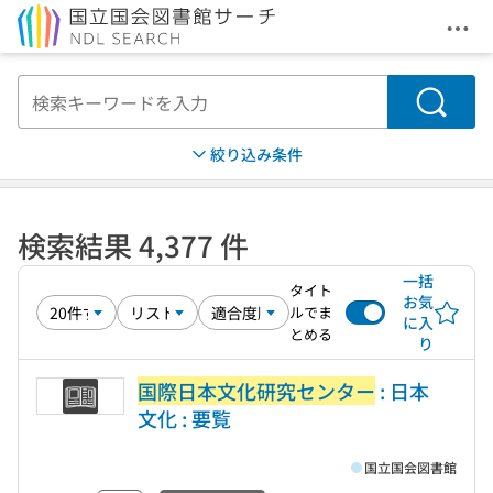
メニ
本文へ移動
検索
絞り込み条件
検索結果 4,377 件
一括
タイト
お気
ルでま
に入
とめる
り
国際日本文化研究センター
: 日本
文化 : 要覧
国立国会図書館