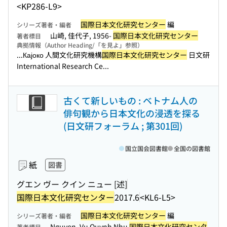
<KP286-L9>
国際日本文化研究センター
編
シリーズ著者・編者
山崎, 佳代子, 1956-
国際日本文化研究センター
著者標目
典拠情報（Author Heading/「を見よ」参照）
...Кајоко 人間文化研究機構
国際日本文化研究センター
日文研
International Research Ce...
古くて新しいもの : ベトナム人の
俳句観から日本文化の浸透を探る
(日文研フォーラム ; 第301回)
国立国会図書館
全国の図書館
紙
図書
グエン ヴー クイン ニュー [述]
国際日本文化研究センター
2017.6
<KL6-L5>
国際日本文化研究センター
編
シリーズ著者・編者
Nguyen, Vu Quynh Nhu
国際日本文化研究センタ
著者標目