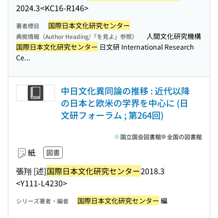
2024.3
<KC16-R146>
国際日本文化研究センター
著者標目
人間文化研究機構
典拠情報（Author Heading/「を見よ」参照）
国際日本文化研究センター
日文研 International Research
Ce...
中日文化異同論の推移 : 近代以降
の日本と欧米の学界を中心に (日
文研フォーラム ; 第264回)
国立国会図書館
全国の図書館
紙
図書
張翔 [述]
国際日本文化研究センター
2018.3
<Y111-L4230>
国際日本文化研究センター
編
シリーズ著者・編者