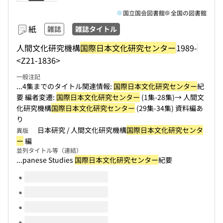
国立国会図書館
全国の図書館
紙
雑誌
雑誌タイトル
人間文化研究機構
国際日本文化研究センター
1989-
<Z21-1836>
一般注記
...4集までのタイトル関連情報:
国際日本文化研究センター
紀
要 編者変遷:
国際日本文化研究センター
(1集-28集)→ 人間文
化研究機構
国際日本文化研究センター
(29集-34集) 資料編あ
り
日本研究 / 人間文化研究機構
国際日本文化研究センタ
異版
ー
編
並列タイトル等（連結）
...panese Studies
国際日本文化研究センター
紀要
このタイトルの巻号