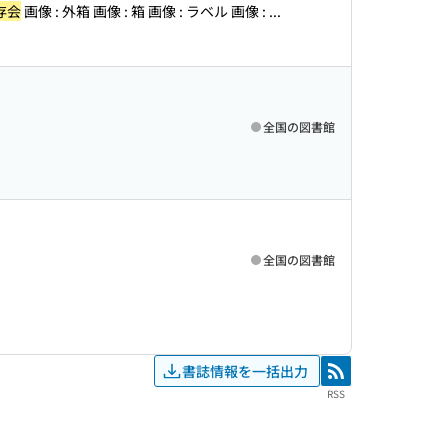
存会
画像 : 外箱 画像 : 箱 画像 : ラベル 画像 : ...
全国の図書館
全国の図書館
書誌情報を一括出力
RSS
RSS