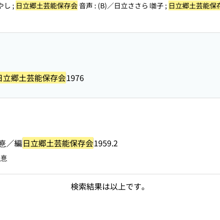
やし ;
日立郷土芸能保存会
音声 : (B)／日立ささら 囃子 ;
日立郷土芸能保
日立郷土芸能保存会
1976
豊憙／編
日立郷土芸能保存会
1959.2
豊憙
検索結果は以上です。