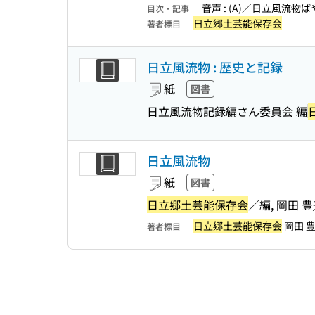
音声 : (A)／日立風流物ば
目次・記事
日立郷土芸能保存会
著者標目
日立風流物 : 歴史と記録
紙
図書
日立風流物記録編さん委員会 編
日立風流物
紙
図書
日立郷土芸能保存会
／編, 岡田 
日立郷土芸能保存会
岡田 
著者標目