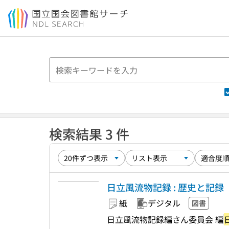
本文へ移動
検索結果 3 件
日立風流物記録 : 歴史と記録
紙
デジタル
図書
日立風流物記録編さん委員会 編