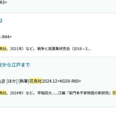
R3>
2
-R44>
鳥社
、2021年）など。 戦争と萬葉集研究会（2016～2...
平安から江戸まで
 [ほか] [執筆]
花鳥社
2024.12
<KG59-R80>
鳥社
、2024年）など。 早稲田大...
...江編『長門本平家物語の新研究』
花