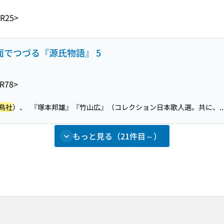
-R25>
面でつづる『源氏物語』 5
R78>
鳥社
）、 『塚本邦雄』『竹山広』（コレクション日本歌人選。共に、..
もっと見る（21件目～）