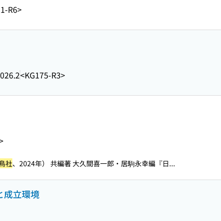
1-R6>
026.2
<KG175-R3>
>
鳥社
、2024年） 共編著 大久間喜一郎・居駒永幸編『日...
法と成立環境