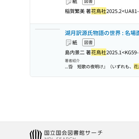
紙
図書
稲賀繁美 著
花鳥社
2025.2
<UA81
湖月訳源氏物語の世界 : 名場
紙
図書
島内景二 著
花鳥社
2025.1
<KG59-
著者紹介
...昏 短歌の夜明け』（いずれも、
花