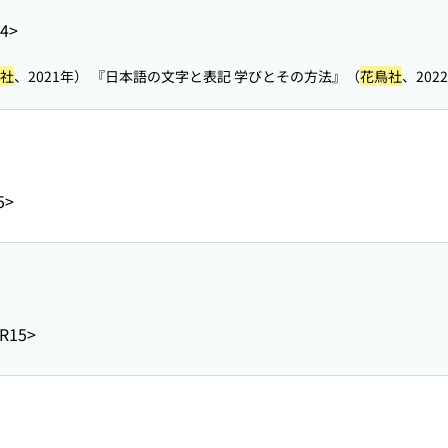
84>
社
、2021年） 『日本語の文字と表記 学びとその方法』（
花鳥社
、202
5>
R15>