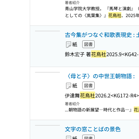
著者紹介
青山学院大学教授。 『馬琴と演劇』
としての〈萬葉集〉』
花鳥社
、202
古今集がつなぐ和歌表現史 :
紙
図書
鈴木宏子 著
花鳥社
2025.9
<KG42-
〈母と子〉の中世王朝物語 :
紙
図書
伊達舞
花鳥社
2026.2
<KG172-R4>
著者紹介
...朝物語の新展望―時代と作品―』
花
文字の窓ことばの景色
紙
図書