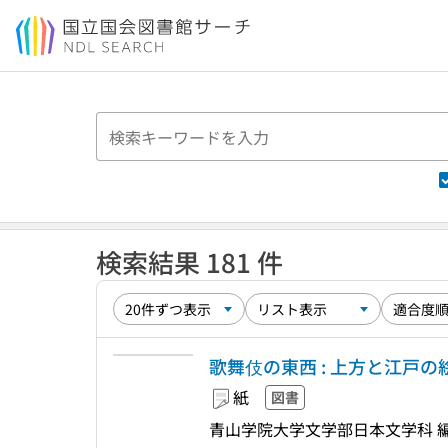
本文へ移動
検索結果 181 件
歌舞伎の東西 : 上方と江戸
紙
図書
青山学院大学文学部日本文学科 編,