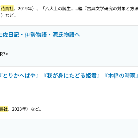
（
花鳥社
、2019年）、「八犬士の誕生...
...編『古典文学研究の対象と方
5年）など。
 土佐日記・伊勢物語・源氏物語へ
R7>
 『とりかへばや』『我が身にたどる姫君』『木幡の時雨
鳥社
、2023年）など。