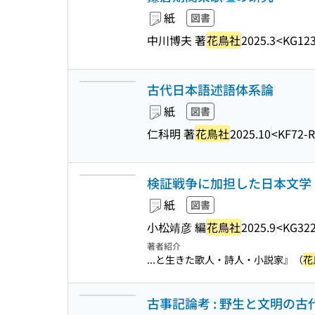
紙
図書
中川博夫 著
花鳥社
2025.3
<KG123
古代日本語述語体系論
紙
図書
仁科明 著
花鳥社
2025.10
<KF72-
検証戦争に加担した日本文学 
紙
図書
小松靖彦 編
花鳥社
2025.9
<KG322
著者紹介
...と生きた歌人・詩人・小説家』（
花
古事記論考 : 野生と文明の古