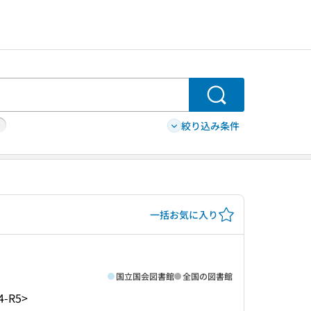
検索
絞り込み条件
一括お気に入り
国立国会図書館
全国の図書館
4-R5>