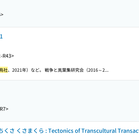
5>
1
-R43>
鳥社
、2021年）など。 戦争と萬葉集研究会（2016～2...
R7>
さまくら : Tectonics of Transcultural Transact