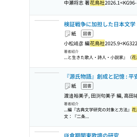
中瀬将志 著
花鳥社
2026.1
<KG96-
検証戦争に加担した日本文学 
紙
図書
小松靖彦 編
花鳥社
2025.9
<KG322
著者紹介
...と生きた歌人・詩人・小説家』（
花
『源氏物語』創成と記憶 : 
紙
図書
渡邉裕美子, 田渕句美子 編, 高田祐彦
著者紹介
...編『古典文学研究の対象と方法』
花
文：『二条...
鎌倉期関東歌壇の研究