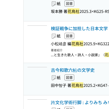
紙
図書
坂本勝 著
花鳥社
2025.3
<KG25-R
検証戦争に加担した日本文学 
紙
図書
小松靖彦 編
花鳥社
2025.9
<KG322
著者紹介
...と生きた歌人・詩人・小説家』（
花
古今和歌六帖の文学史
紙
図書
田中智子 著
花鳥社
2025.2
<KG47-
跨文化学術行脚 : よりみち みちくさ く