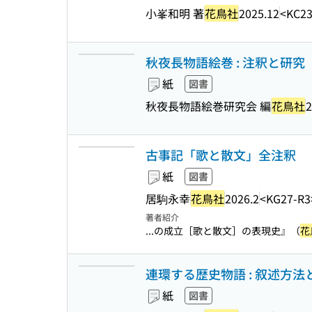
小峯和明 著
花鳥社
2025.12
<KC23
秋夜長物語絵巻 : 注釈と研究
紙
図書
秋夜長物語絵巻研究会 編
花鳥社
2
古事記「歌と散文」全注釈
紙
図書
居駒永幸
花鳥社
2026.2
<KG27-R3
著者紹介
...の成立［歌と散文］の表現史』（
花
連環する歴史物語 : 叙述方
紙
図書