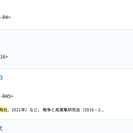
-R4>
R16>
3
-R45>
鳥社
、2021年）など。 戦争と萬葉集研究会（2016～2...
代