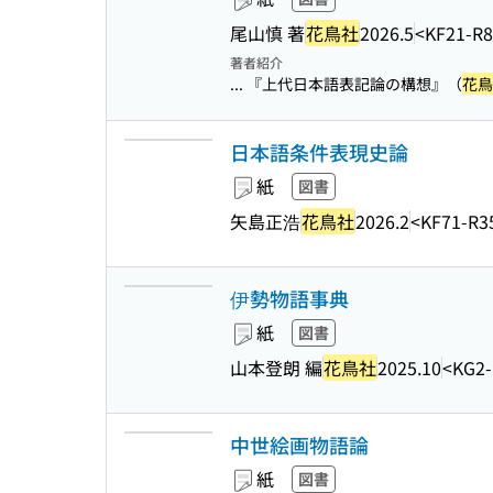
尾山慎 著
花鳥社
2026.5
<KF21-R
著者紹介
... 『上代日本語表記論の構想』（
花鳥
日本語条件表現史論
紙
図書
矢島正浩
花鳥社
2026.2
<KF71-R3
伊勢物語事典
紙
図書
山本登朗 編
花鳥社
2025.10
<KG2-
中世絵画物語論
紙
図書