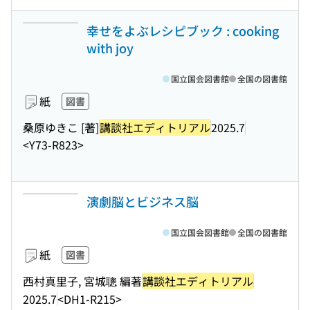
幸せをよぶレシピブック : cooking
with joy
国立国会図書館
全国の図書館
紙
図書
桑原ゆきこ [著]
講談社エディトリアル
2025.7
<Y73-R823>
演劇脳とビジネス脳
国立国会図書館
全国の図書館
紙
図書
西村真里子, 宮城聰 編著
講談社エディトリアル
2025.7
<DH1-R215>