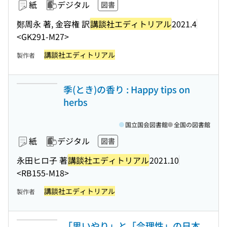
紙
デジタル
図書
鄭周永 著, 金容権 訳
講談社エディトリアル
2021.4
<GK291-M27>
講談社エディトリアル
製作者
季(とき)の香り : Happy tips on
herbs
国立国会図書館
全国の図書館
紙
デジタル
図書
永田ヒロ子 著
講談社エディトリアル
2021.10
<RB155-M18>
講談社エディトリアル
製作者
「思いやり」と「合理性」の日本