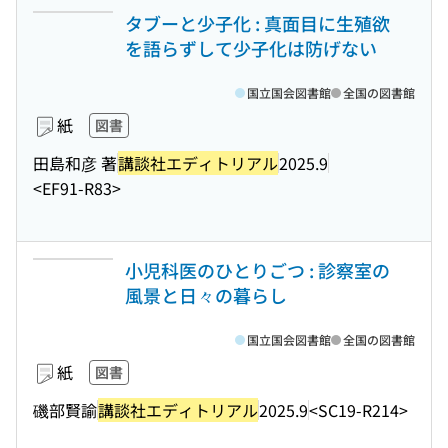
タブーと少子化 : 真面目に生殖欲
を語らずして少子化は防げない
国立国会図書館
全国の図書館
紙
図書
田島和彦 著
講談社エディトリアル
2025.9
<EF91-R83>
小児科医のひとりごつ : 診察室の
風景と日々の暮らし
国立国会図書館
全国の図書館
紙
図書
磯部賢諭
講談社エディトリアル
2025.9
<SC19-R214>