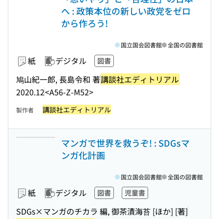
へ : 政策本位の新しい政党をゼロ
から作ろう!
国立国会図書館
全国の図書館
紙
デジタル
図書
鳩山紀一郎, 長島令和 著
講談社エディトリアル
2020.12
<A56-Z-M52>
講談社エディトリアル
製作者
マンガで世界を救うぞ! : SDGsマ
ンガ化計画
国立国会図書館
全国の図書館
紙
デジタル
図書
児童書
SDGs×マンガのチカラ 編, 御茶漬海苔 [ほか] [著]