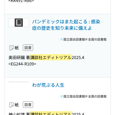
<KK491-R86>
パンデミックはまた起こる : 感染
症の歴史を知り未来に備えよ
国立国会図書館
全国の図書館
紙
図書
奥田研爾 著
講談社エディトリアル
2025.4
<EG244-R109>
わが荒ぶる人生
国立国会図書館
全国の図書館
紙
図書
神山郁雄 著
講談社エディトリアル
2025.4