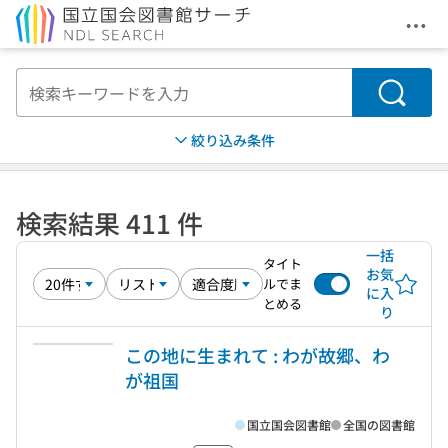
メニ
本文へ移動
検索
絞り込み条件
検索結果 411 件
一括
タイト
お気
ルでま
に入
とめる
り
この地に生まれて : わが故郷、わ
が祖国
国立国会図書館
全国の図書館