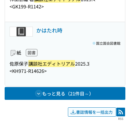
<GK199-R1142>
かはたれ時
国立国会図書館
紙
図書
佐原保子
講談社エディトリアル
2025.3
<KH971-R14626>
もっと見る（21件目～）
書誌情報を一括出力
RSS
RSS