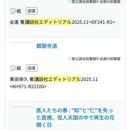
国立国会図書館
全国の図書館
紙
図書
崔進 著
講談社エディトリアル
2025.11
<DF241-R1>
銀閣寺道
国立国会図書館
全国の図書館
紙
図書
東田保久 著
講談社エディトリアル
2025.11
<KH971-R22100>
医人たちの春 : "知"と"仁"を失っ
た医療。役人天国の中で再生の花
開く日