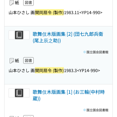
紙
図書
山本ひさし 画
関岡扇令 (製作)
1983.11
<YP14-990>
歌舞伎木版画集 [2] (団七九郎兵衛
(尾上辰之助))
国立国会図書館
紙
図書
山本ひさし 画
関岡扇令 (製作)
1983.3
<YP14-990>
歌舞伎木版画集 [1] (お三輪(中村時
蔵))
国立国会図書館