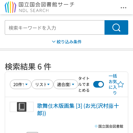
メニ
本文へ移動
検索
絞り込み条件
検索結果 6 件
一括
タイト
お気
ルでま
に入
とめる
り
歌舞伎木版画集 [3] (お光(沢村藤十
郎))
国立国会図書館