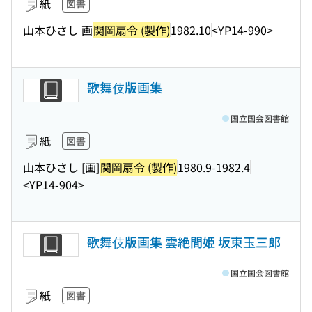
紙
図書
山本ひさし 画
関岡扇令 (製作)
1982.10
<YP14-990>
歌舞伎版画集
国立国会図書館
紙
図書
山本ひさし [画]
関岡扇令 (製作)
1980.9-1982.4
<YP14-904>
歌舞伎版画集 雲絶間姫 坂東玉三郎
国立国会図書館
紙
図書