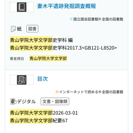
妻木平遺跡発掘調査概報
国立国会図書館
全国の図書館
紙
図書
青山学院大学文学部
史学科 編
青山学院大学文学部
史学科
2017.3
<GB121-L8520>
青山学院大学文学部
著者標目
目次
インターネットで読める
全国の図書館
デジタル
文書・図像類
青山学院大学文学部
2026-03-01
青山学院大学文学部
紀要
67