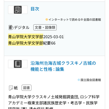
目次
インターネットで読める
全国の図書館
デジタル
文書・図像類
青山学院大学文学部
2025-03-01
青山学院大学文学部
紀要
66
沿海州渤海古城クラスキノ古城の
機能と性格 : 論集
国立国会図書館
紙
図書
青山学院大学クラスキノ土城発掘調査団, ロシア科学
アカデミー極東支部諸民族歴史学・考古学・民族学
研究所 [著], 清水信行 監修