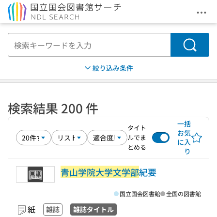
メニ
本文へ移動
検索
絞り込み条件
検索結果 200 件
一括
タイト
お気
ルでま
に入
とめる
り
青山学院大学文学部
紀要
国立国会図書館
全国の図書館
紙
雑誌
雑誌タイトル