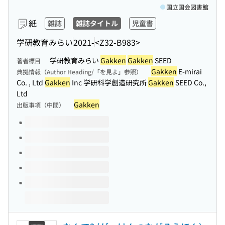
国立国会図書館
紙
雑誌
雑誌タイトル
児童書
学研教育みらい
2021-
<Z32-B983>
学研教育みらい
Gakken
Gakken
SEED
著者標目
Gakken
E-mirai
典拠情報（Author Heading/「を見よ」参照）
Co. , Ltd
Gakken
Inc 学研科学創造研究所
Gakken
SEED Co.,
Ltd
Gakken
出版事項（中間）
このタイトルの巻号