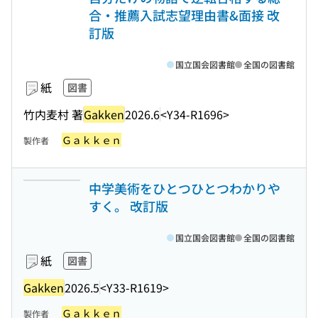
合・推薦入試志望理由書&面接 改
訂版
国立国会図書館
全国の図書館
紙
図書
竹内麦村 著
Gakken
2026.6
<Y34-R1696>
Ｇａｋｋｅｎ
製作者
中学美術をひとつひとつわかりや
すく。 改訂版
国立国会図書館
全国の図書館
紙
図書
Gakken
2026.5
<Y33-R1619>
Ｇａｋｋｅｎ
製作者