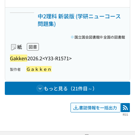
中2理科 新装版 (学研ニューコース
問題集)
国立国会図書館
全国の図書館
紙
図書
Gakken
2026.2
<Y33-R1571>
Ｇａｋｋｅｎ
製作者
もっと見る（21件目～）
書誌情報を一括出力
RSS
RSS