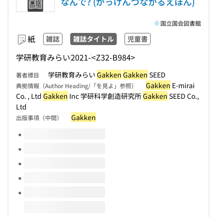
なんで? (がっけんつながるえほん)
国立国会図書館
紙
雑誌
雑誌タイトル
児童書
学研教育みらい
2021-
<Z32-B984>
学研教育みらい
Gakken
Gakken
SEED
著者標目
Gakken
E-mirai
典拠情報（Author Heading/「を見よ」参照）
Co. , Ltd
Gakken
Inc 学研科学創造研究所
Gakken
SEED Co.,
Ltd
Gakken
出版事項（中間）
このタイトルの巻号