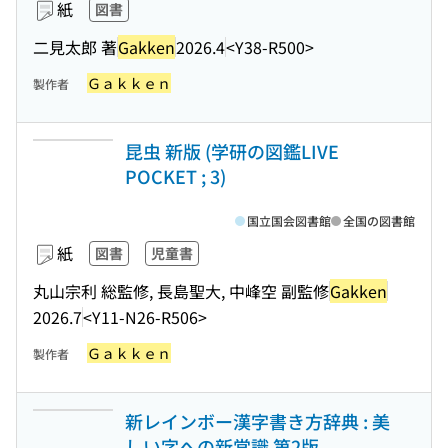
紙
図書
二見太郎 著
Gakken
2026.4
<Y38-R500>
Ｇａｋｋｅｎ
製作者
昆虫 新版 (学研の図鑑LIVE
POCKET ; 3)
国立国会図書館
全国の図書館
紙
図書
児童書
丸山宗利 総監修, 長島聖大, 中峰空 副監修
Gakken
2026.7
<Y11-N26-R506>
Ｇａｋｋｅｎ
製作者
新レインボー漢字書き方辞典 : 美
しい字への新常識 第2版