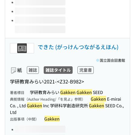
できた (がっけんつながるえほん)
国立国会図書館
紙
雑誌
雑誌タイトル
児童書
学研教育みらい
2021-
<Z32-B982>
学研教育みらい
Gakken
Gakken
SEED
著者標目
Gakken
E-mirai
典拠情報（Author Heading/「を見よ」参照）
Co. , Ltd
Gakken
Inc 学研科学創造研究所
Gakken
SEED Co.,
Ltd
Gakken
出版事項（中間）
このタイトルの巻号