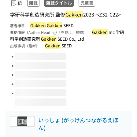
紙
雑誌
雑誌タイトル
児童書
学研科学創造研究所 監修
Gakken
2023-
<Z32-C22>
Gakken
Gakken
SEED
著者標目
Gakken
Inc 学研
典拠情報（Author Heading/「を見よ」参照）
科学創造研究所
Gakken
SEED Co., Ltd
Gakken
SEED
出版事項（最新）
このタイトルの巻号
いっしょ (がっけんつながるえほ
ん)