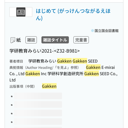
はじめて (がっけんつながるえほ
ん)
国立国会図書館
紙
雑誌
雑誌タイトル
児童書
学研教育みらい
2021-
<Z32-B981>
学研教育みらい
Gakken
Gakken
SEED
著者標目
Gakken
E-mirai
典拠情報（Author Heading/「を見よ」参照）
Co. , Ltd
Gakken
Inc 学研科学創造研究所
Gakken
SEED Co.,
Ltd
Gakken
出版事項（中間）
このタイトルの巻号