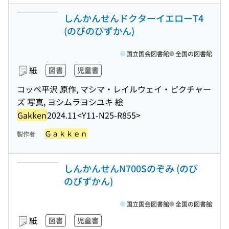
しんかんせんドクターイエローT4
(のびのびずかん)
国立国会図書館
全国の図書館
紙
図書
児童書
コッペ平沢 原作, マシマ・レイルウェイ・ピクチャー
ズ 写真, ヨシムラヨシユキ 絵
Gakken
2024.11
<Y11-N25-R855>
Ｇａｋｋｅｎ
製作者
しんかんせんN700Sのぞみ (のび
のびずかん)
国立国会図書館
全国の図書館
紙
図書
児童書