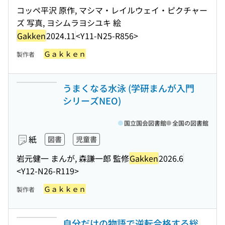
コッペ平沢 原作, マシマ・レイルウェイ・ピクチャー
ズ 写真, ヨシムラヨシユキ 絵
Gakken
2024.11
<Y11-N25-R856>
Ｇａｋｋｅｎ
製作者
うまくなる水泳 (学研まんが入門
シリーズNEO)
国立国会図書館
全国の図書館
紙
図書
児童書
岩元健一 まんが, 森謙一郎 監修
Gakken
2026.6
<Y12-N26-R119>
Ｇａｋｋｅｎ
製作者
自分だけの物語で逆転合格する総