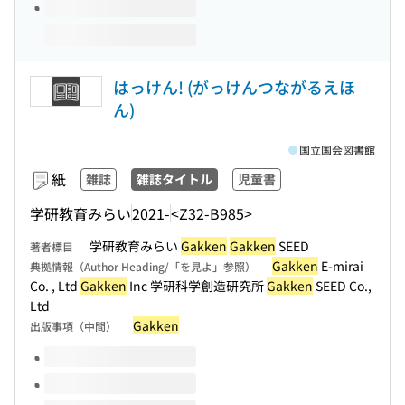
はっけん! (がっけんつながるえほ
ん)
国立国会図書館
紙
雑誌
雑誌タイトル
児童書
学研教育みらい
2021-
<Z32-B985>
学研教育みらい
Gakken
Gakken
SEED
著者標目
Gakken
E-mirai
典拠情報（Author Heading/「を見よ」参照）
Co. , Ltd
Gakken
Inc 学研科学創造研究所
Gakken
SEED Co.,
Ltd
Gakken
出版事項（中間）
このタイトルの巻号