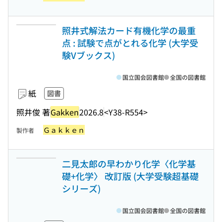
照井式解法カード有機化学の最重
点 : 試験で点がとれる化学 (大学受
験Vブックス)
国立国会図書館
全国の図書館
紙
図書
照井俊 著
Gakken
2026.8
<Y38-R554>
Ｇａｋｋｅｎ
製作者
二見太郎の早わかり化学〈化学基
礎+化学〉 改訂版 (大学受験超基礎
シリーズ)
国立国会図書館
全国の図書館