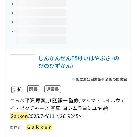
しんかんせんE5けいはやぶさ (の
びのびずかん)
国立国会図書館
全国の図書館
紙
図書
児童書
コッペ平沢 原案, 川辺謙一 監修, マシマ・レイルウェ
イ・ピクチャーズ 写真, ヨシムラヨシユキ 絵
Gakken
2025.7
<Y11-N26-R245>
Ｇａｋｋｅｎ
製作者