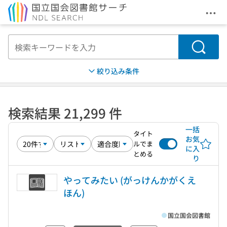
メニ
本文へ移動
検索
絞り込み条件
検索結果 21,299 件
一括
タイト
お気
ルでま
に入
とめる
り
やってみたい (がっけんかがくえ
ほん)
国立国会図書館