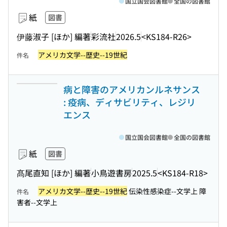
国立国会図書館
全国の図書館
紙
図書
伊藤淑子 [ほか] 編著
彩流社
2026.5
<KS184-R26>
アメリカ文学--歴史--19世紀
件名
病と障害のアメリカンルネサンス
: 疫病、ディサビリティ、レジリ
エンス
国立国会図書館
全国の図書館
紙
図書
髙尾直知 [ほか] 編著
小鳥遊書房
2025.5
<KS184-R18>
アメリカ文学--歴史--19世紀
伝染性感染症--文学上 障
件名
害者--文学上