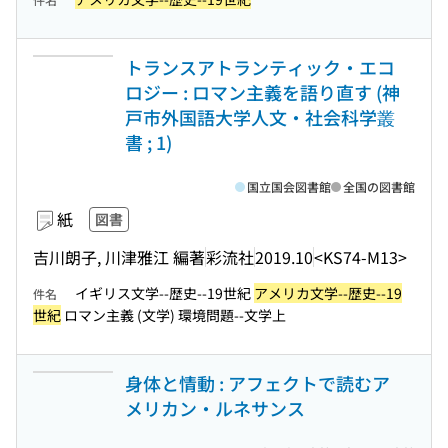
トランスアトランティック・エコ
ロジー : ロマン主義を語り直す (神
戸市外国語大学人文・社会科学叢
書 ; 1)
国立国会図書館
全国の図書館
紙
図書
吉川朗子, 川津雅江 編著
彩流社
2019.10
<KS74-M13>
イギリス文学--歴史--19世紀
アメリカ文学--歴史--19
件名
世紀
ロマン主義 (文学) 環境問題--文学上
身体と情動 : アフェクトで読むア
メリカン・ルネサンス