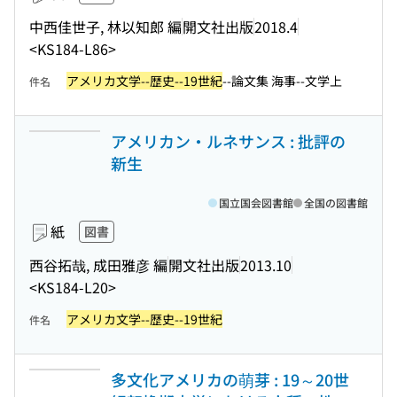
中西佳世子, 林以知郎 編
開文社出版
2018.4
<KS184-L86>
アメリカ文学--歴史--19世紀
--論文集 海事--文学上
件名
アメリカン・ルネサンス : 批評の
新生
国立国会図書館
全国の図書館
紙
図書
西谷拓哉, 成田雅彦 編
開文社出版
2013.10
<KS184-L20>
アメリカ文学--歴史--19世紀
件名
多文化アメリカの萌芽 : 19～20世