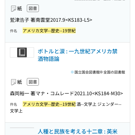
紙
図書
鷲津浩子 著
南雲堂
2017.9
<KS183-L5>
アメリカ文学--歴史--19世紀
件名
ボトルと涙 : 一九世紀アメリカ禁
酒物語論
国立国会図書館
全国の図書館
紙
図書
森岡裕一 著
マナ・コムレード
2021.10
<KS184-M30>
アメリカ文学--歴史--19世紀
酒--文学上 ジェンダー--
件名
文学上
人種と民族を考える十二章 : 英米