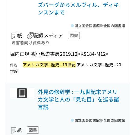
ズバーグからメルヴィル、ディキ
ンスンまで
国立国会図書館
全国の図書館
紙
記録メディア
図書
障害者向け資料あり
堀内正規 著
小鳥遊書房
2019.12
<KS184-M12>
アメリカ文学--歴史--19世紀
アメリカ文学--歴史--20
件名
世紀
外見の修辞学 : 一九世紀末アメリ
カ文学と人の「見た目」を巡る諸
言説
国立国会図書館
全国の図書館
紙
図書