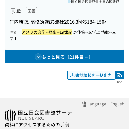
国立国会図書館
全国の図書館
紙
図書
竹内勝徳, 高橋勤 編
彩流社
2016.3
<KS184-L50>
アメリカ文学--歴史--19世紀
身体像--文学上 情動--文
件名
学上
もっと見る（21件目～）
書誌情報を一括出力
RSS
RSS
Language：English
資料にアクセスするための手段