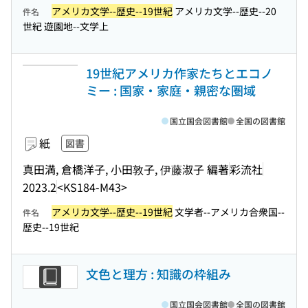
アメリカ文学--歴史--19世紀
アメリカ文学--歴史--20
件名
世紀 遊園地--文学上
19世紀アメリカ作家たちとエコノ
ミー : 国家・家庭・親密な圏域
国立国会図書館
全国の図書館
紙
図書
真田満, 倉橋洋子, 小田敦子, 伊藤淑子 編著
彩流社
2023.2
<KS184-M43>
アメリカ文学--歴史--19世紀
文学者--アメリカ合衆国--
件名
歴史--19世紀
文色と理方 : 知識の枠組み
国立国会図書館
全国の図書館