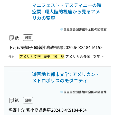
マニフェスト・デスティニーの時
空間 : 環大陸的視座から見るアメ
リカの変容
国立国会図書館
全国の図書館
紙
図書
下河辺美知子 編著
小鳥遊書房
2020.6
<KS184-M15>
アメリカ文学--歴史--19世紀
アメリカ合衆国--文学上
件名
遊園地と都市文学 : アメリカン・
メトロポリスのモダニティ
国立国会図書館
全国の図書館
紙
図書
坪野圭介 著
小鳥遊書房
2024.3
<KS184-R5>