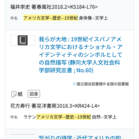
福井崇史 著
春風社
2018.2
<KS184-L76>
アメリカ文学--歴史--19世紀
身体像--文学上
件名
我らが大地 : 19世紀イスパノアメ
リカ文学におけるナショナル・ア
イデンティティのシンボルとして
の自然描写 (静岡大学人文社会科
学部研究叢書 ; No.60)
国立国会図書館
全国の図書館
紙
図書
花方寿行 著
晃洋書房
2018.3
<KR424-L4>
ラテン
アメリカ文学--歴史--19世紀
自然--文学上
件名
繋がりの詩学 : 近代アメリカの知