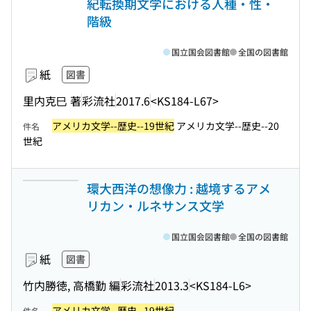
紀転換期文学における人種・性・
階級
国立国会図書館
全国の図書館
紙
図書
里内克巳 著
彩流社
2017.6
<KS184-L67>
アメリカ文学--歴史--19世紀
アメリカ文学--歴史--20
件名
世紀
環大西洋の想像力 : 越境するアメ
リカン・ルネサンス文学
国立国会図書館
全国の図書館
紙
図書
竹内勝徳, 高橋勤 編
彩流社
2013.3
<KS184-L6>
アメリカ文学--歴史--19世紀
件名