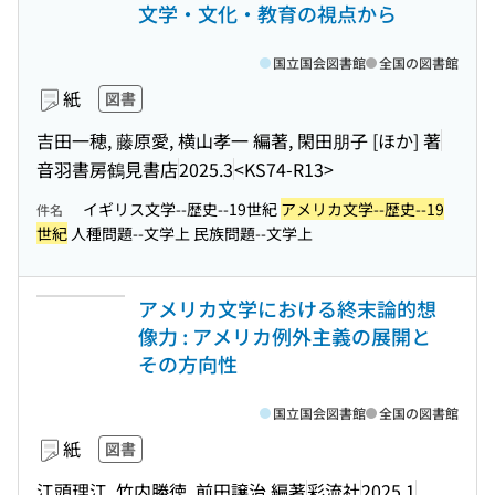
文学・文化・教育の視点から
国立国会図書館
全国の図書館
紙
図書
吉田一穂, 藤原愛, 横山孝一 編著, 閑田朋子 [ほか] 著
音羽書房鶴見書店
2025.3
<KS74-R13>
イギリス文学--歴史--19世紀
アメリカ文学--歴史--19
件名
世紀
人種問題--文学上 民族問題--文学上
アメリカ文学における終末論的想
像力 : アメリカ例外主義の展開と
その方向性
国立国会図書館
全国の図書館
紙
図書
江頭理江, 竹内勝徳, 前田譲治 編著
彩流社
2025.1