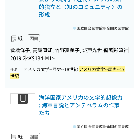
的独立と〈知のコミュニティ〉の
形成
国立国会図書館
全国の図書館
紙
図書
倉橋洋子, 髙尾直知, 竹野富美子, 城戸光世 編著
彩流社
2019.2
<KS184-M1>
アメリカ文学--歴史--18世紀
アメリカ文学--歴史--19
件名
世紀
海洋国家アメリカの文学的想像力
: 海軍言説とアンテベラムの作家
たち
国立国会図書館
全国の図書館
紙
図書