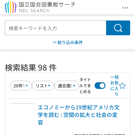
メニ
本文へ移動
検索
絞り込み条件
検索結果 98 件
一括
タイト
お気
ルでま
に入
とめる
り
エコノミーから19世紀アメリカ文
学を読む : 空間の拡大と社会の変
容