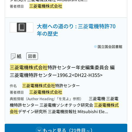
三菱電機株式会社
著者標目
大樹への道のり : 三菱電機特許70
年の歴史
国立国会図書館
紙
図書
三菱電機株式会社
特許センター年史編集委員会 編
三菱電機特許センター
1996.2
<DH22-H355>
三菱電機株式会社
特許センター
件名
三菱電機株式会社
著者標目
三菱電機 三菱電
典拠情報（Author Heading/「を見よ」参照）
機特許センター 三菱電機ソシオテック研究会
三菱電機株式
会社
デザイン研究所 三菱電機技報社 Mitsubishi Ele...
もっと見る（21件目～）