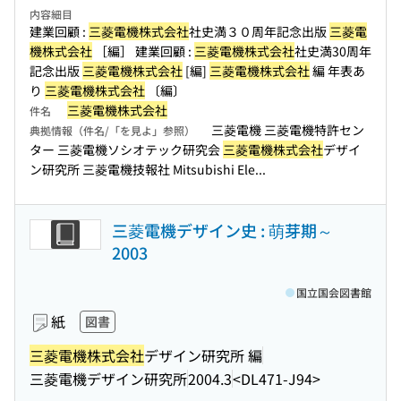
内容細目
建業回顧 :
三菱電機株式会社
社史満３０周年記念出版
三菱電
機株式会社
［編］ 建業回顧 :
三菱電機株式会社
社史満30周年
記念出版
三菱電機株式会社
[編]
三菱電機株式会社
編 年表あ
り
三菱電機株式会社
〔編〕
三菱電機株式会社
件名
三菱電機 三菱電機特許セン
典拠情報（件名/「を見よ」参照）
ター 三菱電機ソシオテック研究会
三菱電機株式会社
デザイ
ン研究所 三菱電機技報社 Mitsubishi Ele...
三菱電機デザイン史 : 萌芽期～
2003
国立国会図書館
紙
図書
三菱電機株式会社
デザイン研究所 編
三菱電機デザイン研究所
2004.3
<DL471-J94>