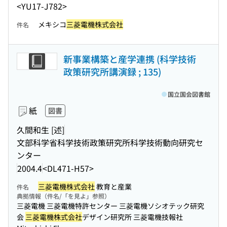
<YU17-J782>
メキシコ
三菱電機株式会社
件名
新事業構築と産学連携 (科学技術
政策研究所講演録 ; 135)
国立国会図書館
紙
図書
久間和生 [述]
文部科学省科学技術政策研究所科学技術動向研究セ
ンター
2004.4
<DL471-H57>
三菱電機株式会社
教育と産業
件名
典拠情報（件名/「を見よ」参照）
三菱電機 三菱電機特許センター 三菱電機ソシオテック研究
会
三菱電機株式会社
デザイン研究所 三菱電機技報社