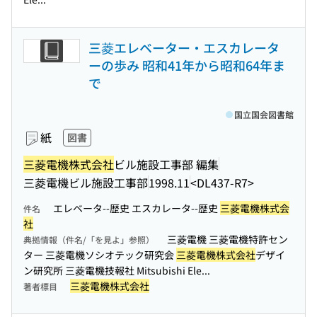
三菱エレベーター・エスカレータ
ーの歩み 昭和41年から昭和64年ま
で
国立国会図書館
紙
図書
三菱電機株式会社
ビル施設工事部 編集
三菱電機ビル施設工事部
1998.11
<DL437-R7>
エレベータ--歴史 エスカレータ--歴史
三菱電機株式会
件名
社
三菱電機 三菱電機特許セン
典拠情報（件名/「を見よ」参照）
ター 三菱電機ソシオテック研究会
三菱電機株式会社
デザイ
ン研究所 三菱電機技報社 Mitsubishi Ele...
三菱電機株式会社
著者標目