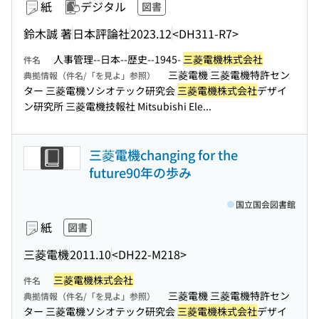
紙
デジタル
図書
鈴木誠 著
日本評論社
2023.12
<DH311-R7>
人事管理--日本--歴史--1945-
三菱電機株式会社
件名
三菱電機 三菱電機特許セン
典拠情報（件名/「を見よ」参照）
ター 三菱電機ソシオテック研究会
三菱電機株式会社
デザイ
ン研究所 三菱電機技報社 Mitsubishi Ele...
三菱電機changing for the
future90年の歩み
国立国会図書館
紙
図書
三菱電機
2011.10
<DH22-M218>
三菱電機株式会社
件名
三菱電機 三菱電機特許セン
典拠情報（件名/「を見よ」参照）
ター 三菱電機ソシオテック研究会
三菱電機株式会社
デザイ