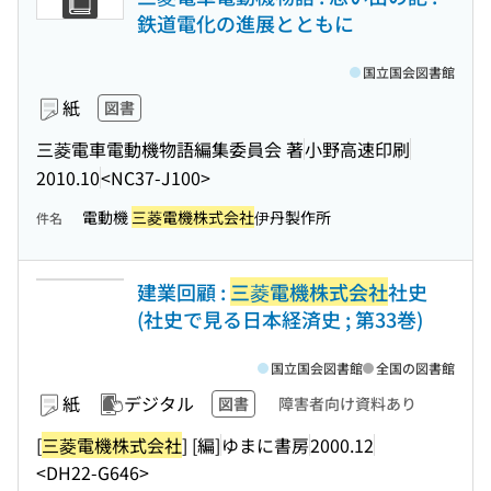
鉄道電化の進展とともに
国立国会図書館
紙
図書
三菱電車電動機物語編集委員会 著
小野高速印刷
2010.10
<NC37-J100>
電動機
三菱電機株式会社
伊丹製作所
件名
建業回顧 :
三菱電機株式会社
社史
(社史で見る日本経済史 ; 第33巻)
国立国会図書館
全国の図書館
紙
デジタル
図書
障害者向け資料あり
[
三菱電機株式会社
] [編]
ゆまに書房
2000.12
<DH22-G646>