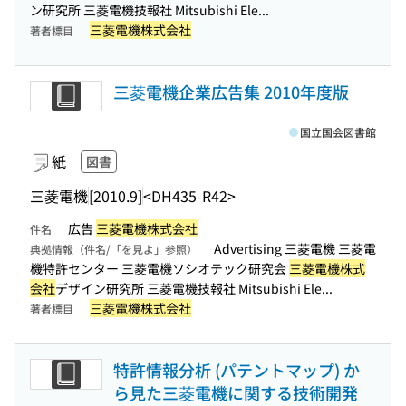
ン研究所 三菱電機技報社 Mitsubishi Ele...
三菱電機株式会社
著者標目
三菱電機企業広告集 2010年度版
国立国会図書館
紙
図書
三菱電機
[2010.9]
<DH435-R42>
広告
三菱電機株式会社
件名
Advertising 三菱電機 三菱電
典拠情報（件名/「を見よ」参照）
機特許センター 三菱電機ソシオテック研究会
三菱電機株式
会社
デザイン研究所 三菱電機技報社 Mitsubishi Ele...
三菱電機株式会社
著者標目
特許情報分析 (パテントマップ) か
ら見た三菱電機に関する技術開発