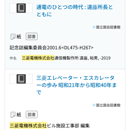
通電のひとつの時代 : 遠藤所長と
ともに
国立国会図書館
紙
図書
記念誌編集委員会
2001.6
<DL475-H267>
三菱電機株式会社
通信機製作所 遠藤, 裕男, -2019
件名
三菱エレベーター・エスカレータ
ーの歩み 昭和21年から昭和40年ま
で
国立国会図書館
紙
図書
三菱電機株式会社
ビル施設工事部 編集