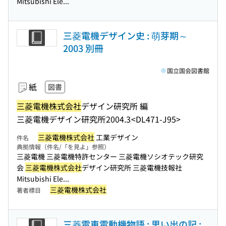
Mitsubishi Ele...
三菱電機デザイン史 : 萌芽期～
2003 別冊
国立国会図書館
紙
図書
三菱電機株式会社
デザイン研究所 編
三菱電機デザイン研究所
2004.3
<DL471-J95>
三菱電機株式会社
工業デザイン
件名
典拠情報（件名/「を見よ」参照）
三菱電機 三菱電機特許センター 三菱電機ソシオテック研究
会
三菱電機株式会社
デザイン研究所 三菱電機技報社
Mitsubishi Ele...
三菱電機株式会社
著者標目
三菱電車電動機物語 : 思い出の記 :