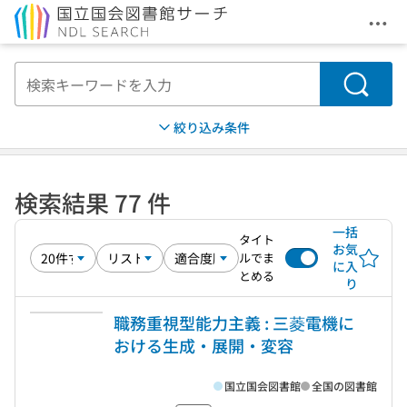
メニ
本文へ移動
検索
絞り込み条件
検索結果 77 件
一括
タイト
お気
ルでま
に入
とめる
り
職務重視型能力主義 : 三菱電機に
おける生成・展開・変容
国立国会図書館
全国の図書館