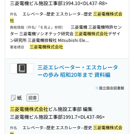
三菱電機ビル施設工事部
1994.10
<DL437-R8>
エレベータ--歴史 エスカレータ--歴史
三菱電機株式会
件名
社
三菱電機 三菱電機特許セン
典拠情報（件名/「を見よ」参照）
ター 三菱電機ソシオテック研究会
三菱電機株式会社
デザイ
ン研究所 三菱電機技報社 Mitsubishi Ele...
三菱電機株式会社
著者標目
三菱エレベーター・エスカレータ
ーの歩み 昭和20年まで 資料編
国立国会図書館
紙
図書
三菱電機株式会社
ビル施設工事部 編集
三菱電機ビル施設工事部
1991.7
<DL437-R6>
エレベータ--歴史 エスカレータ--歴史
三菱電機株式会
件名