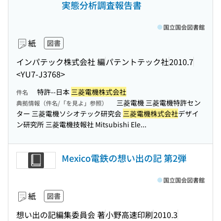
実態分析調査報告書
国立国会図書館
紙
図書
インパテック株式会社 編
パテントテック社
2010.7
<YU7-J3768>
特許--日本
三菱電機株式会社
件名
三菱電機 三菱電機特許セン
典拠情報（件名/「を見よ」参照）
ター 三菱電機ソシオテック研究会
三菱電機株式会社
デザイ
ン研究所 三菱電機技報社 Mitsubishi Ele...
Mexico電鉄の想い出の記 第2弾
国立国会図書館
紙
図書
想い出の記編集委員会 著
小野高速印刷
2010.3