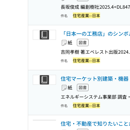
長坂俊成 編
創樹社
2025.4
<DL847
住宅産業--日本
件名
「日本一の工務店」のシンボ
紙
図書
吉岡孝樹 著
エベレスト出版
2024.
住宅産業--日本
件名
住宅マーケット別建築・機器・
紙
図書
エネルギーシステム事業部 調査
住宅産業--日本
件名
住宅・不動産で知りたいこと