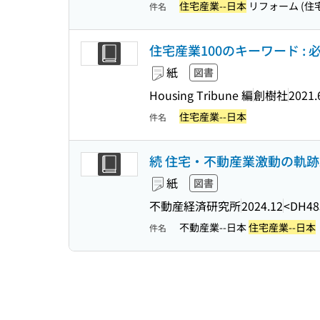
住宅産業--日本
リフォーム (住宅
件名
住宅産業100のキーワード : 
紙
図書
Housing Tribune 編
創樹社
2021.
住宅産業--日本
件名
続 住宅・不動産業激動の軌跡2
紙
図書
不動産経済研究所
2024.12
<DH48
不動産業--日本
住宅産業--日本
件名