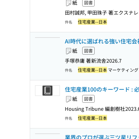
紙
図書
田村誠邦, 甲田珠子 著
エクスナレ
住宅産業--日本
件名
AI時代に選ばれる強い住宅会
紙
図書
手塚恭庸 著
新流舎
2026.7
住宅産業--日本
マーケティング
件名
住宅産業100のキーワード : 
紙
図書
Housing Tribune 編
創樹社
2023.
住宅産業--日本
件名
業界のプロが選ぶ三ツ星リフォ