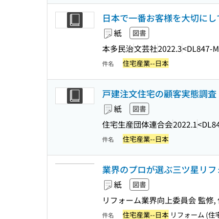
日本で一番お客様を大切にし
紙
図書
本多民治
文芸社
2022.3
<DL847-M
住宅産業--日本
件名
戸建注文住宅の顧客実態調査 :
紙
図書
住宅生産団体連合会
2022.1
<DL8
住宅産業--日本
件名
業界のプロが選ぶ三ツ星リフォ
紙
図書
リフォーム業界向上委員会 監修, 佐
住宅産業--日本
リフォーム (住宅
件名