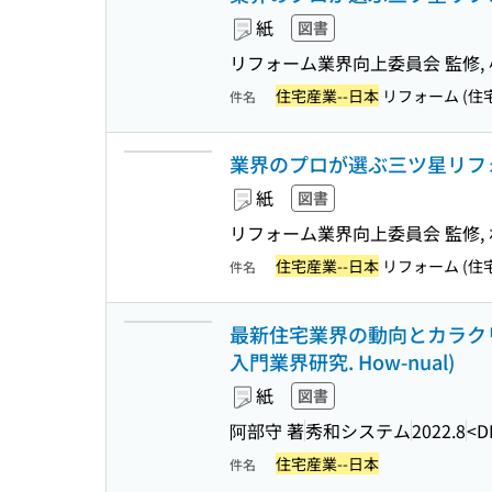
紙
図書
リフォーム業界向上委員会 監修, 小
住宅産業--日本
リフォーム (住宅
件名
業界のプロが選ぶ三ツ星リフォ
紙
図書
リフォーム業界向上委員会 監修, 
住宅産業--日本
リフォーム (住宅
件名
最新住宅業界の動向とカラクリ
入門業界研究. How-nual)
紙
図書
阿部守 著
秀和システム
2022.8
<D
住宅産業--日本
件名