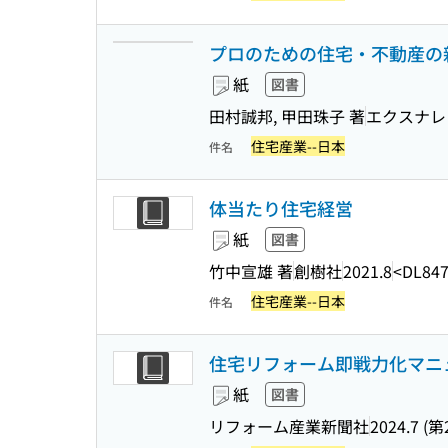
プロのための住宅・不動産の新常識
紙
図書
田村誠邦, 甲田珠子 著
エクスナレ
住宅産業--日本
件名
体当たり住宅経営
紙
図書
竹中宣雄 著
創樹社
2021.8
<DL84
住宅産業--日本
件名
住宅リフォーム即戦力化マニ
紙
図書
リフォーム産業新聞社
2024.7 (第