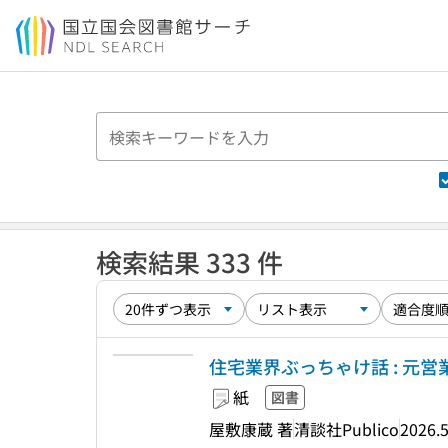
本文へ移動
検索結果 333 件
住宅業界ぶっちゃけ話 : 元
紙
図書
屋敷康蔵 著
清談社Publico
2026.