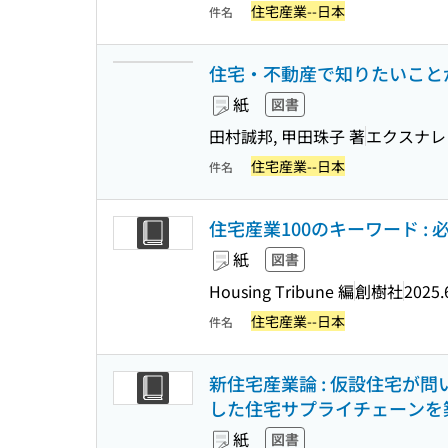
住宅産業--日本
件名
住宅・不動産で知りたいことが全
紙
図書
田村誠邦, 甲田珠子 著
エクスナレ
住宅産業--日本
件名
住宅産業100のキーワード : 
紙
図書
Housing Tribune 編
創樹社
2025.
住宅産業--日本
件名
新住宅産業論 : 仮設住宅が
した住宅サプライチェーンを
紙
図書