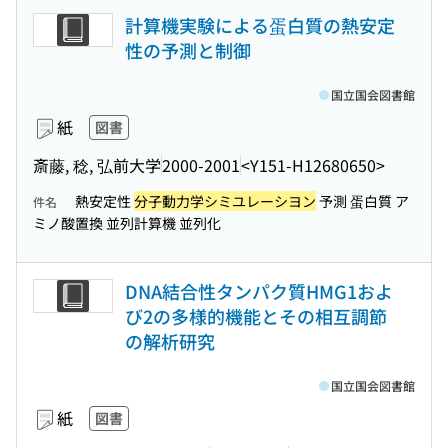
計算機実験による蛋白質の熱安定
性の予測と制御
国立国会図書館
紙
図書
斎藤, 稔, 弘前大学
2000-2001
<Y151-H12680650>
熱安定性
分子動力学シミユレーシヨン
予測 蛋白質 ア
件名
ミノ酸置換 並列計算機 並列化
DNA結合性タンパク質HMG1およ
び2の多様的機能とその相互調節
の解析研究
国立国会図書館
紙
図書