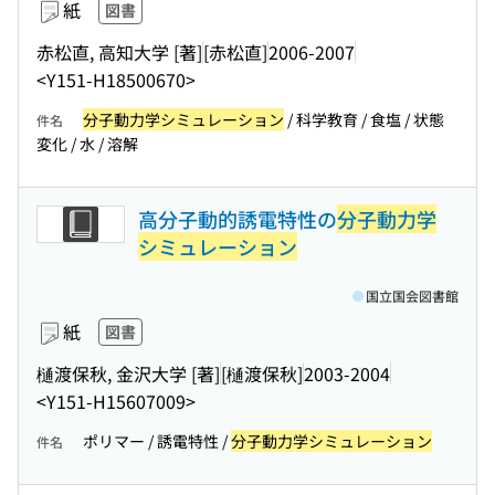
紙
図書
赤松直, 高知大学 [著]
[赤松直]
2006-2007
<Y151-H18500670>
分子動力学シミュレーション
/ 科学教育 / 食塩 / 状態
件名
変化 / 水 / 溶解
高分子動的誘電特性の
分子動力学
シミュレーション
国立国会図書館
紙
図書
樋渡保秋, 金沢大学 [著]
[樋渡保秋]
2003-2004
<Y151-H15607009>
ポリマー / 誘電特性 /
分子動力学シミュレーション
件名