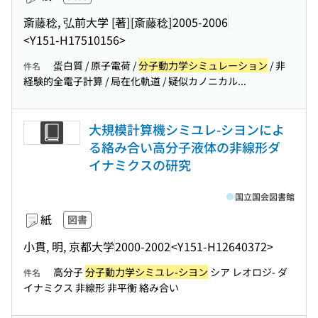
斎藤稔, 弘前大学 [著]
[斎藤稔]
2005-2006
<Y151-H17510156>
蛋白質 / 原子電荷 /
分子動力学シミュレーション
/ 非
件名
経験的全電子計算 / 局在化軌道 / 疑似カノニカル...
大規模計算機シミユレ-シヨンによ
る絡み合い高分子液体の非線形ダ
イナミクスの研究
国立国会図書館
紙
図書
小貫, 明, 京都大学
2000-2002
<Y151-H12640372>
高分子
分子動力学シミユレ-シヨン
シア レオロジ- ダ
件名
イナミクス 非線形 非平衡 絡み合い