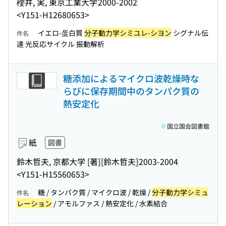
櫻井, 実, 東京工業大学
2000-2002
<Y151-H12680653>
イエロ-蛋白質
分子動力学シミユレ-シヨン
シグナル伝
件名
達 光反応サイクル 振動解析
糖添加によるマイクロ波乾燥時な
らびに保存期間中のタンパク質の
熱安定化
国立国会図書館
紙
図書
鈴木哲夫, 京都大学 [著]
[鈴木哲夫]
2003-2004
<Y151-H15560653>
糖 / タンパク質 / マイクロ波 / 乾燥 /
分子動力学シミュ
件名
レーション
/ アモルファス / 熱安定化 / 水素結合