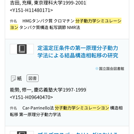
吉田, 充輝, 東京理科大学
1999-2001
<Y151-H11480171>
HMGタンパク質 クロマチン
分子動力学シミユレーシ
件名
ヨン
タンパク質構造 転写調節 NMR法
定温定圧条件の第一原理分子動力
学法による結晶構造相転移の研究
国立国会図書館
紙
図書
能勢, 修一, 慶応義塾大学
1997-1999
<Y151-H09640470>
Car-Parrinello法
分子動力学シミユレーシヨン
構造相
件名
転移 第一原理分子動力学法