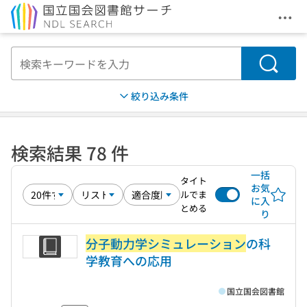
メニ
本文へ移動
検索
絞り込み条件
検索結果 78 件
一括
タイト
お気
ルでま
に入
とめる
り
分子動力学シミュレーション
の科
学教育への応用
国立国会図書館