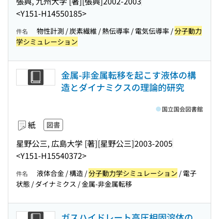
張興, 九州大学 [著]
[張興]
2002-2003
<Y151-H14550185>
物性計測 / 炭素繊維 / 熱伝導率 / 電気伝導率 /
分子動力
件名
学シミュレーション
金属-非金属転移を起こす液体の構
造とダイナミクスの理論的研究
国立国会図書館
紙
図書
星野公三, 広島大学 [著]
[星野公三]
2003-2005
<Y151-H15540372>
液体合金 / 構造 /
分子動力学シミュレーション
/ 電子
件名
状態 / ダイナミクス / 金属-非金属転移
ガスハイドレート高圧相固溶体の