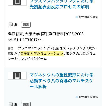
プラズマスパッタリングにおける
光誘起表面反応プロセスの解明
国立国会図書館
紙
図書
浜口智志, 大阪大学 [著]
[浜口智志]
2005-2006
<Y151-H17340174>
プラズマ / エッチング / 反応性スパッタリング / 紫外
件名
線照射 /
分子動力学シミュレーション
/ モンテカルロシミュ
レーション / イオンビーム
マグネシウムの塑性変形における
活動すべり系の寄与のマルチスケ
ール解析
国立国会図書館
紙
図書