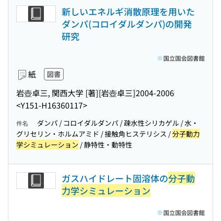
新しいエネルギ消散原理を用いた
ダンパ(コロイダルダンパ)の開発
研究
国立国会図書館
紙
図書
岩壺卓三, 関西大学 [著]
[岩壺卓三]
2004-2006
<Y151-H16360117>
ダンパ / コロイダルダンパ / 疎水性シリカゲル / 水・
件名
グリセリン・ホルムアミド / 接触角ヒステリシス /
分子動力
学シミュレーション
/ 静特性・動特性
ガスハイドレート固溶体の
分子動
力学シミュレーション
国立国会図書館