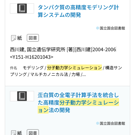
タンパク質の高精度モデリング計
算システムの開発
国立国会図書館
紙
図書
西川建, 国立遺伝学研究所 [著]
[西川建]
2004-2006
<Y151-H16201043>
モデリング /
分子動力学シミュレーション
/ 構造サン
件名
プリング / マルチカノニカル法 / 力場 /...
蛋白質の全電子計算手法を統合し
た高精度
分子動力学シミュレーシ
ョン
法の開発
国立国会図書館
紙
図書