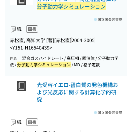
分子動力学シミュレーション
国立国会図書館
紙
図書
赤松直, 高知大学 [著]
[赤松直]
2004-2005
<Y151-H16540439>
混合ガスハイドレート / 高圧相 / 固溶体 / 分子動力学
件名
法 /
分子動力学シミュレーション
/ MD / 格子定数
光受容イエロ-蛋白質の発色機構お
よび光反応に関する計算化学的研
究
国立国会図書館
紙
図書