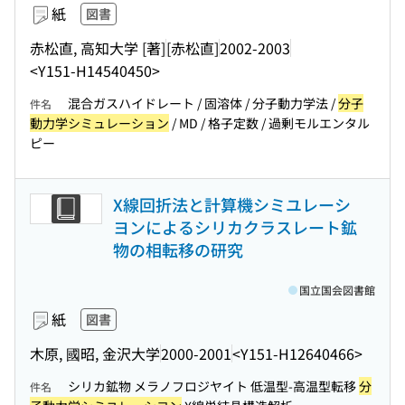
紙
図書
赤松直, 高知大学 [著]
[赤松直]
2002-2003
<Y151-H14540450>
混合ガスハイドレート / 固溶体 / 分子動力学法 /
分子
件名
動力学シミュレーション
/ MD / 格子定数 / 過剰モルエンタル
ピー
X線回折法と計算機シミユレーシ
ヨンによるシリカクラスレート鉱
物の相転移の研究
国立国会図書館
紙
図書
木原, 國昭, 金沢大学
2000-2001
<Y151-H12640466>
シリカ鉱物 メラノフロジヤイト 低温型-高温型転移
分
件名