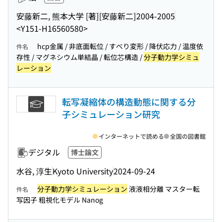
安藤新二, 熊本大学 [著]
[安藤新二]
2004-2005
<Y151-H16560580>
hcp金属 / 非底面転位 / すべり変形 / 降伏応力 / 温度依
件名
存性 / マグネシウム単結晶 / 転位芯構造 /
分子動力学シミュ
レーション
転写凝縮体の構造動態に関する分
子シミュレーション研究
インターネットで読める
全国の図書館
デジタル
博士論文
水谷, 淳生
Kyoto University
2024-09-24
分子動力学シミュレーション
液液相分離 マスター転
件名
写因子 粗視化モデル Nanog