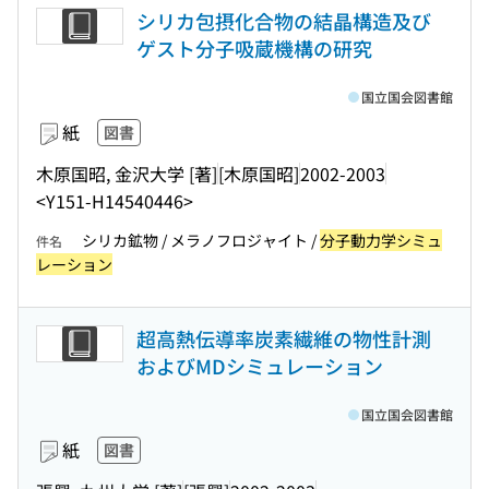
シリカ包摂化合物の結晶構造及び
ゲスト分子吸蔵機構の研究
国立国会図書館
紙
図書
木原国昭, 金沢大学 [著]
[木原国昭]
2002-2003
<Y151-H14540446>
シリカ鉱物 / メラノフロジャイト /
分子動力学シミュ
件名
レーション
超高熱伝導率炭素繊維の物性計測
およびMDシミュレーション
国立国会図書館
紙
図書