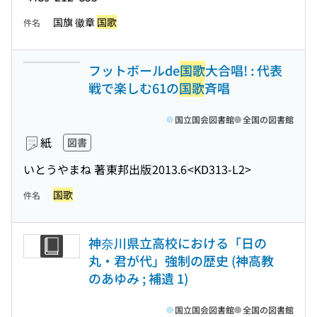
国旗 徽章
国歌
件名
フットボールde
国歌
大合唱! : 代表
戦で楽しむ61の
国歌
斉唱
国立国会図書館
全国の図書館
紙
図書
いとうやまね 著
東邦出版
2013.6
<KD313-L2>
国歌
件名
神奈川県立高校における「日の
丸・君が代」強制の歴史 (神高教
のあゆみ ; 補遺 1)
国立国会図書館
全国の図書館