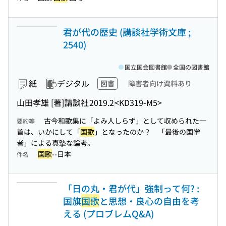
君が代の歴史 (講談社学術文庫 ;
2540)
国立国会図書館
全国の図書館
紙
デジタル
図書
障害者向け資料あり
山田孝雄 [著]
講談社
2019.2
<KD319-M5>
古今和歌集に「よみ人しらず」として収められた一
要約等
首は、いかにして「
国歌
」となったのか？ 「最後の国学
者」による真摯な論考。
国歌
--日本
件名
「日の丸・君が代」強制って何? :
国旗
国歌
と思想・良心の自由を考
える (プロブレムQ&A)