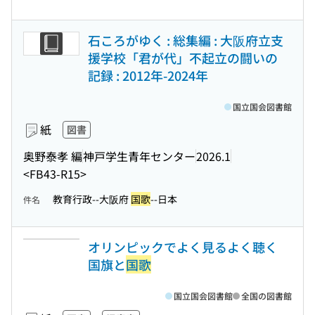
石ころがゆく : 総集編 : 大阪府立支
援学校「君が代」不起立の闘いの
記録 : 2012年-2024年
国立国会図書館
紙
図書
奥野泰孝 編
神戸学生青年センター
2026.1
<FB43-R15>
教育行政--大阪府
国歌
--日本
件名
オリンピックでよく見るよく聴く
国旗と
国歌
国立国会図書館
全国の図書館