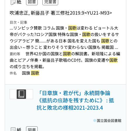
紙
図書
児童書
吹浦忠正, 新藤昌子 著
三修社
2019.9
<YU21-M93>
目次・記事
...リンピック賛歌 コラム 国旗・
国歌
は変わる ピョートル大
帝がパクった?ロシア国旗 特殊な国旗・
国歌
の扱いをするサ
ウジアラビア 簡...
...がある日本 国名を変えた国も
国歌
との
出会い～想うこと 変わりそうで変わらない国旗も 掲載国 ...
世界42か国の国旗と
国歌
の解説書。新垣隆による編
要約等
曲とピアノ伴奏・新藤昌子歌唱のCD付。国旗の変遷や
国歌
の成り立ちを掲載。
国旗
国歌
件名
「日章旗・君が代」永続闘争論
《抵抗の痕跡を残すために》 : 抵
抗と敗北の様相2021-2023.4
国立国会図書館
紙
図書