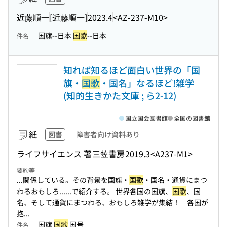
近藤順一
[近藤順一]
2023.4
<AZ-237-M10>
国旗--日本
国歌
--日本
件名
知れば知るほど面白い世界の「国
旗・
国歌
・国名」なるほど!雑学
(知的生きかた文庫 ; ら2-12)
国立国会図書館
全国の図書館
紙
図書
障害者向け資料あり
ライフサイエンス 著
三笠書房
2019.3
<A237-M1>
要約等
...関係している。その背景を国旗・
国歌
・国名・通貨にまつ
わるおもしろ...
...で紹介する。 世界各国の国旗、
国歌
、国
名、そして通貨にまつわる、おもしろ雑学が集結！ 各国が
抱...
国旗
国歌
国号
件名