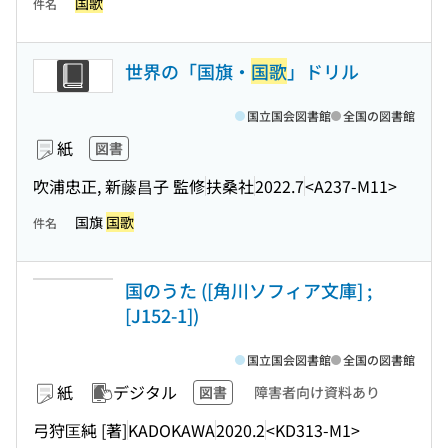
国歌
件名
世界の「国旗・
国歌
」ドリル
国立国会図書館
全国の図書館
紙
図書
吹浦忠正, 新藤昌子 監修
扶桑社
2022.7
<A237-M11>
国旗
国歌
件名
国のうた ([角川ソフィア文庫] ;
[J152-1])
国立国会図書館
全国の図書館
紙
デジタル
図書
障害者向け資料あり
弓狩匡純 [著]
KADOKAWA
2020.2
<KD313-M1>