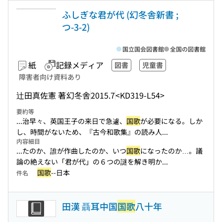
ふしぎな君が代 (幻冬舎新書 ;
つ-3-2)
国立国会図書館
全国の図書館
紙
記録メディア
図書
児童書
障害者向け資料あり
辻田真佐憲 著
幻冬舎
2015.7
<KD319-L54>
要約等
...治早々、英国王子の来日で急遽、
国歌
が必要になる。しか
し、時間がないため、『古今和歌集』の読み人...
内容細目
...たのか、誰が作曲したのか、いつ
国歌
になったのか…。議
論の絶えない「君が代」の６つの謎を解き明か...
国歌
--日本
件名
田漢 聶耳中国
国歌
八十年