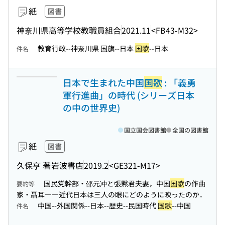
紙
図書
神奈川県高等学校教職員組合
2021.11
<FB43-M32>
教育行政--神奈川県 国旗--日本
国歌
--日本
件名
日本で生まれた中国
国歌
: 「義勇
軍行進曲」の時代 (シリーズ日本
の中の世界史)
国立国会図書館
全国の図書館
紙
図書
久保亨 著
岩波書店
2019.2
<GE321-M17>
国民党幹部・邵元冲と張黙君夫妻，中国
国歌
の作曲
要約等
家・聶耳――近代日本は三人の眼にどのように映ったのか．
中国--外国関係--日本--歴史--民国時代
国歌
--中国
件名