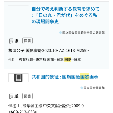
自分で考え判断する教育を求めて
: 「日の丸・君が代」をめぐる私
の現場闘争史
国立国会図書館
全国の図書館
紙
図書
根津公子 著
影書房
2023.10
<AZ-1613-M259>
教育行政--東京都 国旗--日本
国歌
--日本
件名
共和国的象征 : 国旗国徽
国歌
画卷
国立国会図書館
紙
図書
镡德山, 熊华源主编
中央文献出版社
2009.9
<AC9-212-C33>