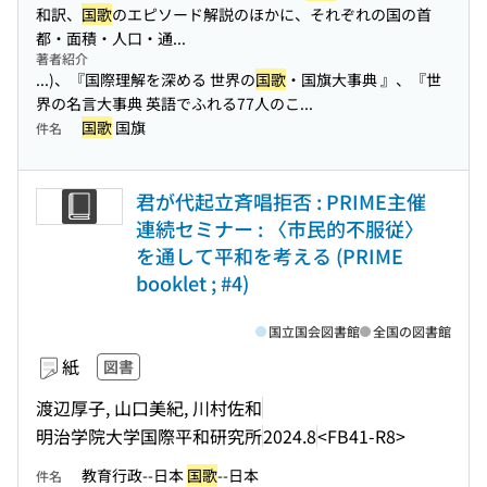
和訳、
国歌
のエピソード解説のほかに、それぞれの国の首
都・面積・人口・通...
著者紹介
...)、『国際理解を深める 世界の
国歌
・国旗大事典 』、『世
界の名言大事典 英語でふれる77人のこ...
国歌
国旗
件名
君が代起立斉唱拒否 : PRIME主催
連続セミナー : 〈市民的不服従〉
を通して平和を考える (PRIME
booklet ; #4)
国立国会図書館
全国の図書館
紙
図書
渡辺厚子, 山口美紀, 川村佐和
明治学院大学国際平和研究所
2024.8
<FB41-R8>
教育行政--日本
国歌
--日本
件名