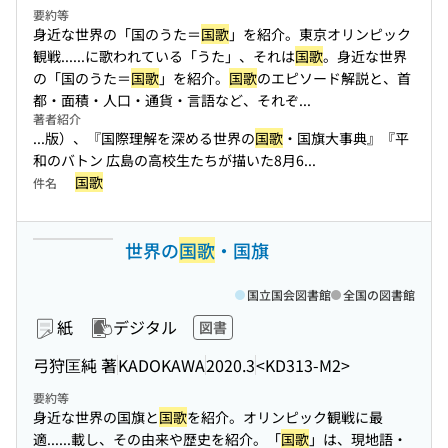
要約等
身近な世界の「国のうた＝
国歌
」を紹介。東京オリンピック
観戦...
...に歌われている「うた」、それは
国歌
。身近な世界
の「国のうた＝
国歌
」を紹介。
国歌
のエピソード解説と、首
都・面積・人口・通貨・言語など、それぞ...
著者紹介
...版）、『国際理解を深める世界の
国歌
・国旗大事典』『平
和のバトン 広島の高校生たちが描いた8月6...
国歌
件名
世界の
国歌
・国旗
国立国会図書館
全国の図書館
紙
デジタル
図書
弓狩匡純 著
KADOKAWA
2020.3
<KD313-M2>
要約等
身近な世界の国旗と
国歌
を紹介。オリンピック観戦に最
適...
...載し、その由来や歴史を紹介。「
国歌
」は、現地語・