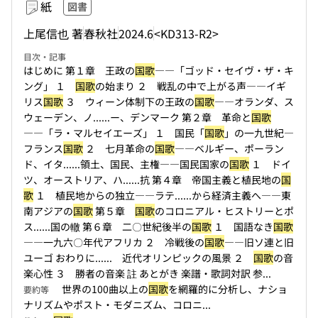
紙
図書
上尾信也 著
春秋社
2024.6
<KD313-R2>
目次・記事
はじめに 第１章 王政の
国歌
――「ゴッド・セイヴ・ザ・キ
ング」 １
国歌
の始まり ２ 戦乱の中で上がる声――イギ
リス
国歌
３ ウィーン体制下の王政の
国歌
――オランダ、ス
ウェーデン、ノ...
...ー、デンマーク 第２章 革命と
国歌
――「ラ・マルセイエーズ」 １ 国民「
国歌
」の一九世紀―
フランス
国歌
２ 七月革命の
国歌
――ベルギー、ポーラン
ド、イタ...
...領土、国民、主権――国民国家の
国歌
１ ドイ
ツ、オーストリア、ハ...
...抗 第４章 帝国主義と植民地の
国
歌
１ 植民地からの独立――ラテ...
...から経済主義へ――東
南アジアの
国歌
第５章
国歌
のコロニアル・ヒストリーとポ
ス...
...国の轍 第６章 二〇世紀後半の
国歌
１ 国語なき
国歌
――一九六〇年代アフリカ ２ 冷戦後の
国歌
――旧ソ連と旧
ユーゴ おわりに...
... 近代オリンピックの風景 ２
国歌
の音
楽心性 ３ 勝者の音楽 註 あとがき 楽譜・歌詞対訳 参...
世界の100曲以上の
国歌
を網羅的に分析し、ナショ
要約等
ナリズムやポスト・モダニズム、コロニ...