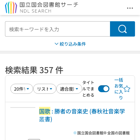
メニ
本文へ移動
検索
絞り込み条件
検索結果 357 件
一括
タイト
お気
ルでま
に入
とめる
り
国歌
: 勝者の音楽史 (春秋社音楽学
叢書)
国立国会図書館
全国の図書館