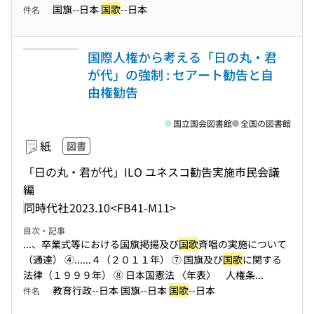
国旗--日本
国歌
--日本
件名
国際人権から考える「日の丸・君
が代」の強制 : セアート勧告と自
由権勧告
国立国会図書館
全国の図書館
紙
図書
「日の丸・君が代」ILO ユネスコ勧告実施市民会議
編
同時代社
2023.10
<FB41-M11>
目次・記事
...、卒業式等における国旗掲揚及び
国歌
斉唱の実施について
（通達） ④...
...４（２０１１年） ⑦ 国旗及び
国歌
に関する
法律（１９９９年） ⑧ 日本国憲法 〈年表〉 人権条...
教育行政--日本 国旗--日本
国歌
--日本
件名