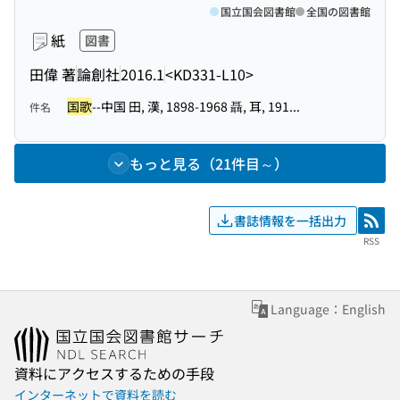
国立国会図書館
全国の図書館
紙
図書
田偉 著
論創社
2016.1
<KD331-L10>
国歌
--中国 田, 漢, 1898-1968 聶, 耳, 191...
件名
もっと見る（21件目～）
書誌情報を一括出力
RSS
RSS
Language：English
資料にアクセスするための手段
インターネットで資料を読む