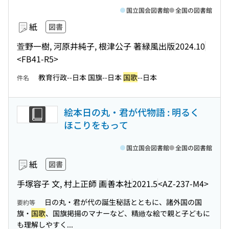
国立国会図書館
全国の図書館
紙
図書
萱野一樹, 河原井純子, 根津公子 著
緑風出版
2024.10
<FB41-R5>
教育行政--日本 国旗--日本
国歌
--日本
件名
絵本日の丸・君が代物語 : 明るく
ほこりをもって
国立国会図書館
全国の図書館
紙
図書
手塚容子 文, 村上正師 画
善本社
2021.5
<AZ-237-M4>
日の丸・君が代の誕生秘話とともに、諸外国の国
要約等
旗・
国歌
、国旗掲揚のマナーなど、精緻な絵で親と子どもに
も理解しやすく...