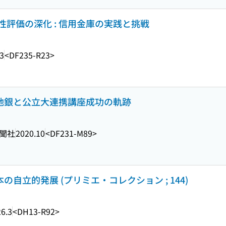
評価の深化 : 信用金庫の実践と挑戦
3
<DF235-R23>
 地銀と公立大連携講座成功の軌跡
聞社
2020.10
<DF231-M89>
の自立的発展 (プリミエ・コレクション ; 144)
6.3
<DH13-R92>