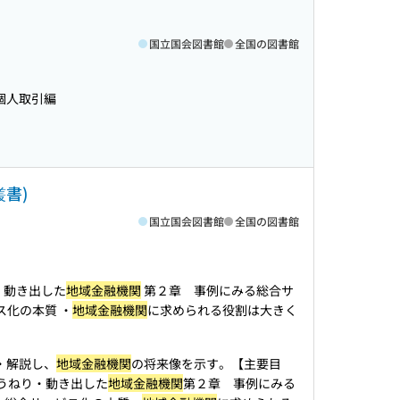
国立国会図書館
全国の図書館
 個人取引編
叢書)
国立国会図書館
全国の図書館
 ・動き出した
地域金融機関
第２章 事例にみる総合サ
ス化の本質 ・
地域金融機関
に求められる役割は大きく
介・解説し、
地域金融機関
の将来像を示す。【主要目
のうねり・動き出した
地域金融機関
第２章 事例にみる