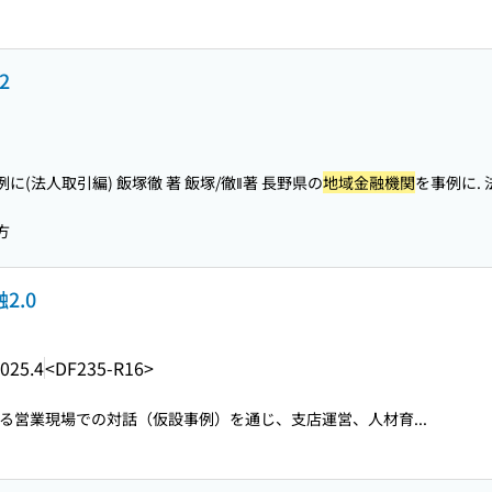
2
例に(法人取引編) 飯塚徹 著 飯塚/徹‖著 長野県の
地域金融機関
を事例に. 
方
2.0
025.4
<DF235-R16>
る営業現場での対話（仮設事例）を通じ、支店運営、人材育...