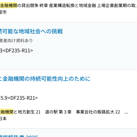
金融機関
の貸出競争 終章 産業構造転換と地域金融 上場企業創業期の取..
京都市
持続可能な地域社会への挑戦
害者向け資料あり
3
<DF235-R11>
域と金融機関の持続可能性向上のために
5.9
<DF235-R21>
金融機関
と地方創生 21 道の駅 第３章 事業会社の販路拡大 22 ...
-日本