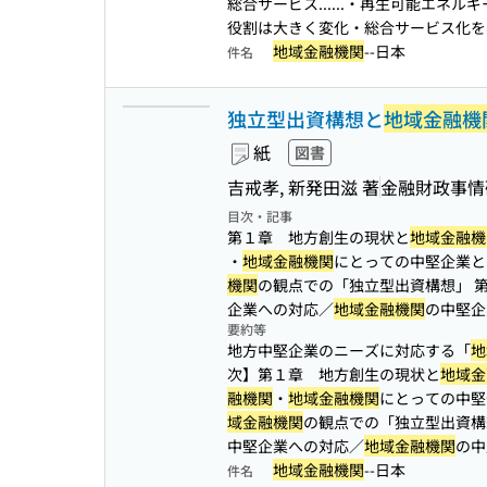
総合サービス...
...・再生可能エネル
役割は大きく変化・総合サービス化を実
地域金融機関
--日本
件名
独立型出資構想と
地域金融機
紙
図書
吉戒孝, 新発田滋 著
金融財政事情
目次・記事
第１章 地方創生の現状と
地域金融機
・
地域金融機関
にとっての中堅企業と
機関
の観点での「独立型出資構想」
企業への対応／
地域金融機関
の中堅企
要約等
地方中堅企業のニーズに対応する「
地
次】第１章 地方創生の現状と
地域金
融機関
・
地域金融機関
にとっての中堅
域金融機関
の観点での「独立型出資
中堅企業への対応／
地域金融機関
の中
地域金融機関
--日本
件名