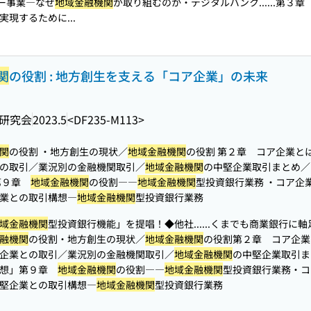
ギー事業―なぜ
地域金融機関
が取り組むのか・デジタルバンク...
...第３
現するために...
関
の役割 : 地方創生を支える「コア企業」の未来
研究会
2023.5
<DF235-M113>
関
の役割 ・地方創生の現状／
地域金融機関
の役割 第２章 コア企業とは何
の取引／業況別の金融機関取引／
地域金融機関
の中堅企業取引まとめ／M&
 第９章
地域金融機関
の役割――
地域金融機関
型投資銀行業務 ・コア企
業との取引構想―
地域金融機関
型投資銀行業務
域金融機関
型投資銀行機能」を提唱！◆他社...
...くまでも商業銀行に
融機関
の役割・地方創生の現状／
地域金融機関
の役割第２章 コア企業と
企業との取引／業況別の金融機関取引／
地域金融機関
の中堅企業取引まと
構想」第９章
地域金融機関
の役割――
地域金融機関
型投資銀行業務・コ
堅企業との取引構想―
地域金融機関
型投資銀行業務