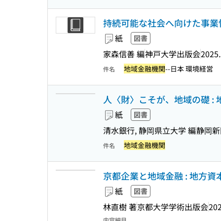
持続可能な社会へ向けた事業性
紙
図書
家森信善 編
神戸大学出版会
2025.
地域金融機関
--日本 環境経営
件名
人〈財〉こそが、地域の礎 :
紙
図書
清水銀行, 静岡県立大学 編
静岡新
地域金融機関
件名
京都企業と地域金融 : 地方資本
紙
図書
林直樹 著
京都大学学術出版会
202
内容細目