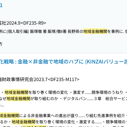
1
成社
2024.9
<DF235-R9>
例に(個人取引編) 飯塚徹 著 飯塚/徹‖著 長野県の
地域金融機関
を事例に.
方
戦略 : 金融×非金融で地域のハブに (KINZAIバリュー
融財政事情研究会
2023.7
<DF235-M117>
 ・
地域金融機関
を取り巻く環境の変化 ・激変す...
...競争環境のうねり
なぜ
地域金融機関
が取り組むのか ・デジタルバン...
...３章 総合サービ
..
域金融機関
による非金融事業への進出が盛り...
...り組む先進事例を紹
るか・
地域金融機関
を取り巻く環境の変化・激変する...
...・競争環境