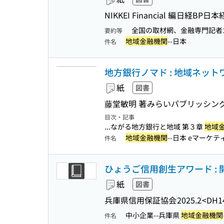
NIKKEI Financial 編
日経BP日本
全国の取材網、金融専門記者
要約等
地域金融機関
--日本
件名
地方銀行ノマド : 地域ネッ
紙
図書
藤堂敏明 著
みらいパブリッシン
目次・記事
...ながる地方銀行と地域 第３章
地域
地域金融機関
--日本 eマーケ
件名
ひょうご信用創生アワード : 開
紙
図書
兵庫県信用保証協会
2025.2
<DH1
中小企業--兵庫県
地域金融機関
件名