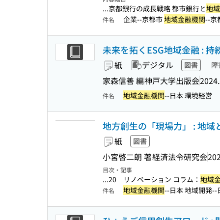
...京都銀行の成長戦略 都市銀行と
地域
企業--京都市
地域金融機関
--
件名
未来を拓くESG地域金融 : 
紙
デジタル
図書
障
家森信善 編
神戸大学出版会
2024.
地域金融機関
--日本 環境経営
件名
地方創生の「現場力」 : 地
紙
図書
小宮啓二朗 著
経済法令研究会
202
目次・記事
...20 リノベーション コラム：
地域
地域金融機関
--日本 地域開発-
件名