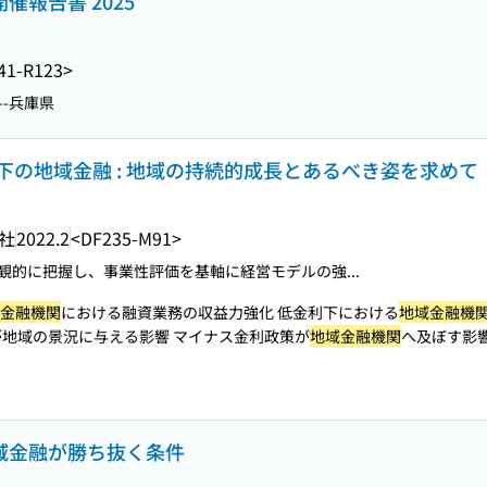
催報告書 2025
41-R123>
--兵庫県
の地域金融 : 地域の持続的成長とあるべき姿を求めて
社
2022.2
<DF235-M91>
観的に把握し、事業性評価を基軸に経営モデルの強...
金融機関
における融資業務の収益力強化 低金利下における
地域金融機
地域の景況に与える影響 マイナス金利政策が
地域金融機関
へ及ぼす影
地域金融が勝ち抜く条件