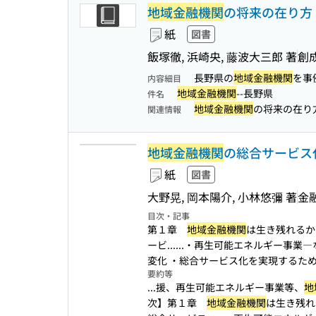
地域金融機関
の将来の在り方 
紙
図書
飯塚徹, 浜崎央, 藤波大三郎 著
創
長野県の
地域金融機関
を事
内容細目
地域金融機関
--長野県
件名
地域金融機関
の将来の在り
関連情報
地域金融機関
の総合サービス化
紙
図書
大野晃, 岡本陽介, 小林悠彌 著
金
目次・記事
第１章
地域金融機関
は生き残れるか
ービ...
...・再生可能エネルギー事業―
変化 ・総合サービス化を実現するため.
要約等
...援、再生可能エネルギー事業等、
地
次】第１章
地域金融機関
は生き残れ