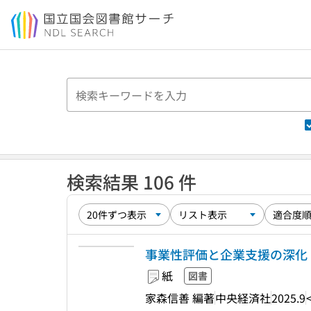
本文へ移動
検索結果 106 件
事業性評価と企業支援の深化 
紙
図書
家森信善 編著
中央経済社
2025.9