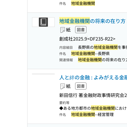
地域金融機関
件名
地域金融機関
の将来の在り方 
紙
図書
創成社
2025.9
<DF235-R22>
長野県の
地域金融機関
を事
内容細目
地域金融機関
--長野県
件名
地域金融機関
の将来の在り
関連情報
人と絆の金融 : よみがえる金融
紙
図書
新田信行 著
金融財政事情研究会
2
要約等
◆ある地方都市の
地域金融機関
におけ
地域金融機関
--経営管理
件名