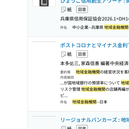
ひょうご信用創生アワード : 開
紙
図書
兵庫県信用保証協会
2026.1
<DH1
中小企業--兵庫県
地域金融機関
件名
ポストコロナとマイナス金利下
紙
図書
本多佑三, 家森信善 編著
中央経済
地域金融機関
の経営状況を客
要約等
内容細目
...が国地域銀行の預貸率について
地域
リスク管理
地域金融機関
の店舗再編が
ピ...
地域金融機関
--日本
件名
リージョナルバンカーズ : 
紙
図書