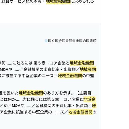
章 総合サービス化の本質・
地域金融機関
に求められる
国立国会図書館
全国の図書館
...
...に残るには 第５章 コア企業と
地域金融機関
Aや...
...／金融機関の出資比率・出資額／
地域金融
業に該当する中堅企業のニーズ／
地域金融機関
の中堅
軸足を置いた
地域金融機関
のあり方を示す。【主要目
は何か...
...方に残るには第５章 コア企業と
地域金
め／M&Aや...
...／金融機関の出資比率・出資額／
地
ア企業に該当する中堅企業のニーズ／
地域金融機関
の