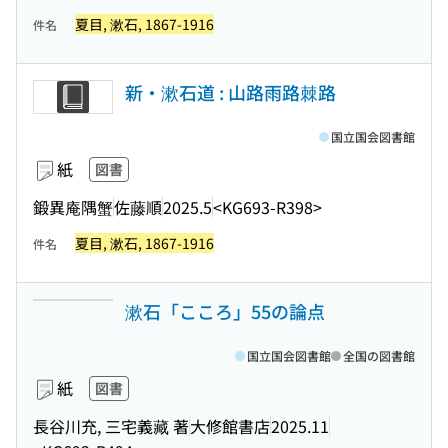
夏目, 漱石, 1867-1916
件名
新・漱石道 : 山路雨路棘路
国立国会図書館
紙
図書
鍛異庵隅蟹
佐藤順
2025.5
<KG693-R398>
夏目, 漱石, 1867-1916
件名
漱石「こころ」55の論点
国立国会図書館
全国の図書館
紙
図書
長谷川充, 三宅義藏 著
大修館書店
2025.11