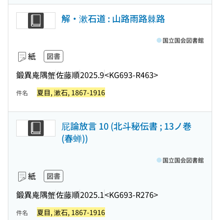
解・漱石道 : 山路雨路棘路
国立国会図書館
紙
図書
鍛異庵隅蟹
佐藤順
2025.9
<KG693-R463>
夏目, 漱石, 1867-1916
件名
屁論放言 10 (北斗秘伝書 ; 13ノ巻
(春蝉))
国立国会図書館
紙
図書
鍛異庵隅蟹
佐藤順
2025.1
<KG693-R276>
夏目, 漱石, 1867-1916
件名