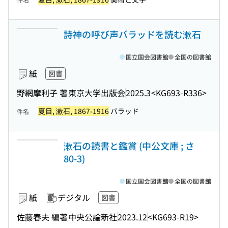
詩神の呼び声バラッドを読む漱石
国立国会図書館
全国の図書館
紙
図書
野網摩利子 著
東京大学出版会
2025.3
<KG693-R336>
夏目, 漱石, 1867-1916
バラッド
件名
漱石の読書と鑑賞 (中公文庫 ; さ
80-3)
国立国会図書館
全国の図書館
紙
デジタル
図書
佐藤春夫 編著
中央公論新社
2023.12
<KG693-R19>