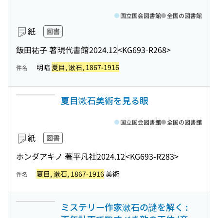
国立国会図書館
全国の図書館
紙
図書
飯田祐子 著
現代書館
2024.12
<KG693-R268>
明暗
夏目, 漱石, 1867-1916
件名
夏目漱石美術を見る眼
国立国会図書館
全国の図書館
紙
図書
ホンダアキノ 著
平凡社
2024.12
<KG693-R283>
夏目, 漱石, 1867-1916
美術
件名
ミステリー作家漱石の謎を解く :