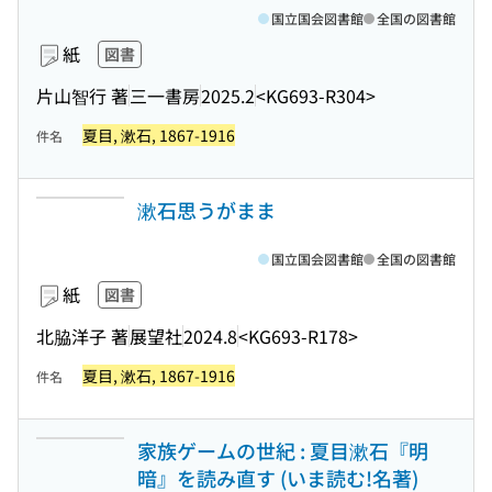
国立国会図書館
全国の図書館
紙
図書
片山智行 著
三一書房
2025.2
<KG693-R304>
夏目, 漱石, 1867-1916
件名
漱石思うがまま
国立国会図書館
全国の図書館
紙
図書
北脇洋子 著
展望社
2024.8
<KG693-R178>
夏目, 漱石, 1867-1916
件名
家族ゲームの世紀 : 夏目漱石『明
暗』を読み直す (いま読む!名著)