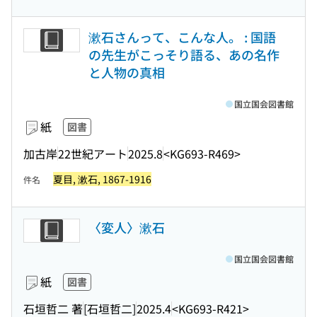
漱石さんって、こんな人。 : 国語
の先生がこっそり語る、あの名作
と人物の真相
国立国会図書館
紙
図書
加古岸
22世紀アート
2025.8
<KG693-R469>
夏目, 漱石, 1867-1916
件名
〈変人〉漱石
国立国会図書館
紙
図書
石垣哲二 著
[石垣哲二]
2025.4
<KG693-R421>