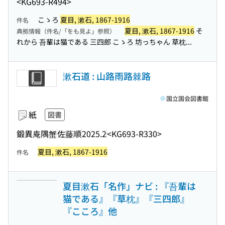
<KG693-R494>
こゝろ
夏目, 漱石, 1867-1916
件名
夏目, 漱石, 1867-1916
そ
典拠情報（件名/「をも見よ」参照）
れから 吾輩は猫である 三四郎 こゝろ 坊っちゃん 草枕...
漱石道 : 山路雨路棘路
国立国会図書館
紙
図書
鍛異庵隅蟹
佐藤順
2025.2
<KG693-R330>
夏目, 漱石, 1867-1916
件名
夏目漱石「名作」ナビ : 『吾輩は
猫である』『草枕』『三四郎』
『こころ』他