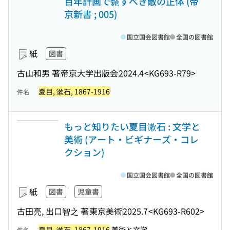
百年計画で斃すべき敵の正体 (帝
京新書 ; 005)
国立国会図書館
全国の図書館
紙
図書
古山和男 著
帝京大学出版会
2024.4
<KG693-R79>
夏目, 漱石, 1867-1916
件名
もっと知りたい夏目漱石 : 文学と
美術 (アート・ビギナーズ・コレ
クション)
国立国会図書館
全国の図書館
紙
図書
児童書
古田亮, 出口智之 著
東京美術
2025.7
<KG693-R602>
夏目, 漱石, 1867-1916
美術と文学
件名