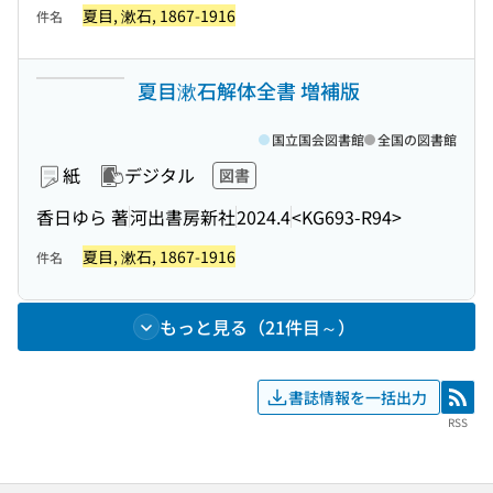
夏目, 漱石, 1867-1916
件名
夏目漱石解体全書 増補版
国立国会図書館
全国の図書館
紙
デジタル
図書
香日ゆら 著
河出書房新社
2024.4
<KG693-R94>
夏目, 漱石, 1867-1916
件名
もっと見る（21件目～）
書誌情報を一括出力
RSS
RSS