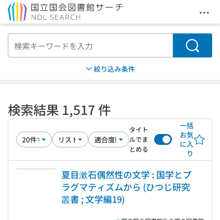
メニ
本文へ移動
検索
絞り込み条件
検索結果 1,517 件
一括
タイト
お気
ルでま
に入
とめる
り
夏目漱石偶然性の文学 : 国学とプ
ラグマティズムから (ひつじ研究
叢書 ; 文学編19)