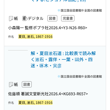
国立国会図書館
全国の図書館
紙
デジタル
図書
児童書
小森陽一 監修
ポプラ社
2026.4
<Y3-N26-R60>
夏目, 漱石, 1867-1916
件名
解・夏目漱石道 : 比較表で読み解
く漱石・露伴・一葉・鷗外・四
迷・啄木・寅彦
国立国会図書館
全国の図書館
紙
図書
佐藤順 著
誠文堂新光社
2026.4
<KG693-R657>
夏目, 漱石, 1867-1916
件名