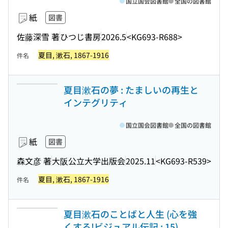
国立国会図書館
全国の図書館
紙
図書
佐藤深雪 著
ひつじ書房
2026.5
<KG693-R688>
夏目, 漱石, 1867-1916
件名
夏目漱石の夢 : たましいの再生と
インテグリティ
国立国会図書館
全国の図書館
紙
図書
森文彦 著
大阪公立大学出版会
2025.11
<KG693-R539>
夏目, 漱石, 1867-1916
件名
夏目漱石のことばと人生 (心を強
くする!ビジュアル伝記 ; 15)