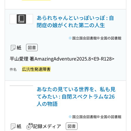
あられちゃんといっぽいっぽ : 自
閉症の娘がくれた第二の人生
国立国会図書館
全国の図書館
紙
図書
平山愛理 著
AmazingAdventure
2025.8
<E9-R128>
広汎性発達障害
件名
あなたの見ている世界を、私も見
てみたい : 自閉スペクトラムな26
人の物語
国立国会図書館
全国の図書館
紙
記録メディア
図書