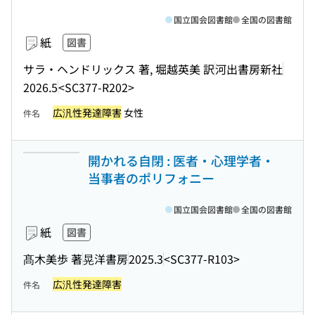
国立国会図書館
全国の図書館
紙
図書
サラ・ヘンドリックス 著, 堀越英美 訳
河出書房新社
2026.5
<SC377-R202>
広汎性発達障害
女性
件名
開かれる自閉 : 医者・心理学者・
当事者のポリフォニー
国立国会図書館
全国の図書館
紙
図書
髙木美歩 著
晃洋書房
2025.3
<SC377-R103>
広汎性発達障害
件名