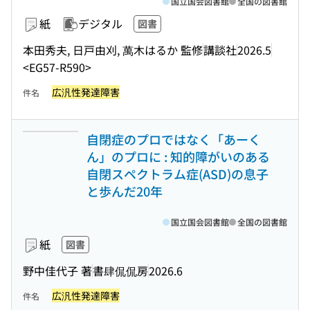
国立国会図書館
全国の図書館
紙
デジタル
図書
本田秀夫, 日戸由刈, 萬木はるか 監修
講談社
2026.5
<EG57-R590>
広汎性発達障害
件名
自閉症のプロではなく「あーく
ん」のプロに : 知的障がいのある
自閉スペクトラム症(ASD)の息子
と歩んだ20年
国立国会図書館
全国の図書館
紙
図書
野中佳代子 著
書肆侃侃房
2026.6
広汎性発達障害
件名