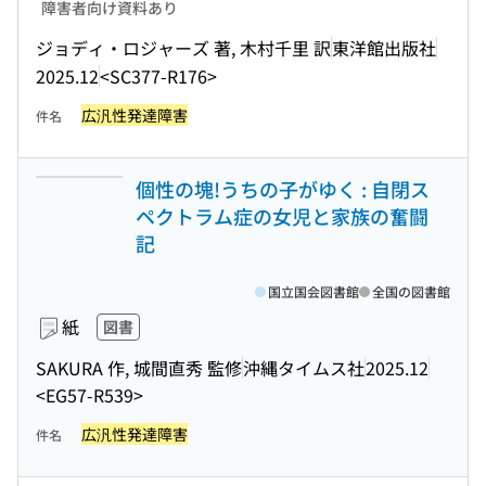
障害者向け資料あり
ジョディ・ロジャーズ 著, 木村千里 訳
東洋館出版社
2025.12
<SC377-R176>
広汎性発達障害
件名
個性の塊!うちの子がゆく : 自閉ス
ペクトラム症の女児と家族の奮闘
記
国立国会図書館
全国の図書館
紙
図書
SAKURA 作, 城間直秀 監修
沖縄タイムス社
2025.12
<EG57-R539>
広汎性発達障害
件名