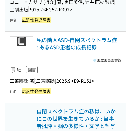
コニー・カサリ [ほか] 著, 黒田美保, 辻井正次 監訳
金剛出版
2025.7
<EG57-R392>
広汎性発達障害
件名
私の隣人ASD-自閉スペクトラム症
: あるASD患者の成長記録
国立国会図書館
紙
図書
三葉躑躅 著
[三葉躑躅]
2025.9
<E9-R151>
広汎性発達障害
件名
自閉スペクトラム症の私は、いか
にこの世界を生きているか : 当事
者批評・脳の多様性・文学と哲学