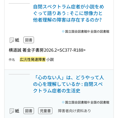
自閉スペクトラム症者が小説をめ
ぐって語りあう : そこに想像力と
他者理解の障害は存在するのか?
国立国会図書館
全国の図書館
紙
図書
横道誠 著
金子書房
2026.2
<SC377-R188>
広汎性発達障害
小説
件名
「心のない人」は、どうやって人
の心を理解しているか : 自閉スペ
クトラム症者の生活史
国立国会図書館
全国の図書館
紙
図書
児童書
障害者向け資料あり