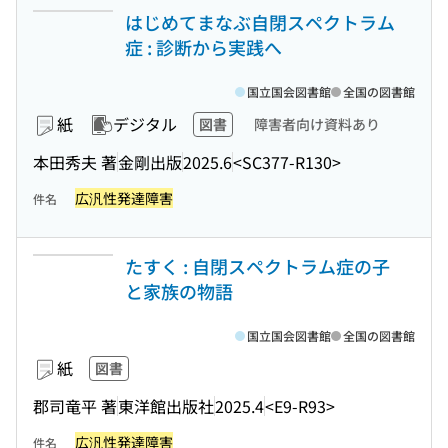
はじめてまなぶ自閉スペクトラム
症 : 診断から実践へ
国立国会図書館
全国の図書館
紙
デジタル
図書
障害者向け資料あり
本田秀夫 著
金剛出版
2025.6
<SC377-R130>
広汎性発達障害
件名
たすく : 自閉スペクトラム症の子
と家族の物語
国立国会図書館
全国の図書館
紙
図書
郡司竜平 著
東洋館出版社
2025.4
<E9-R93>
広汎性発達障害
件名