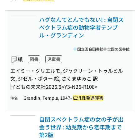
ハグなんてとんでもない! : 自閉ス
ペクトラム症の動物学者テンプ
ル・グランディン
国立国会図書館
全国の図書館
紙
図書
児童書
エイミー・グリエルモ, ジャクリーン・トゥルビル
文, ジゼル・ポター 絵, さくまゆみこ 訳
子どもの未来社
2026.6
<Y3-N26-R108>
Grandin, Temple, 1947-
広汎性発達障害
件名
自閉スペクトラム症の女の子が出
会う世界 : 幼児期から老年期まで
第2版