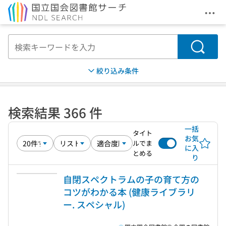
メニ
本文へ移動
検索
絞り込み条件
検索結果 366 件
一括
タイト
お気
ルでま
に入
とめる
り
自閉スペクトラムの子の育て方の
コツがわかる本 (健康ライブラリ
ー. スペシャル)