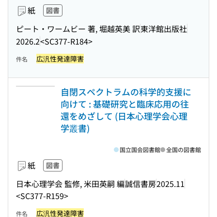
紙
図書
ピート・ワームビー 著, 堀越英美 訳
東洋館出版社
2026.2
<SC377-R184>
広汎性発達障害
件名
自閉スペクトラムの科学的支援に
向けて : 基礎研究と臨床応用の往
還をめざして (日本心理学会心理
学叢書)
国立国会図書館
全国の図書館
紙
図書
日本心理学会 監修, 米田英嗣 編
誠信書房
2025.11
<SC377-R159>
広汎性発達障害
件名