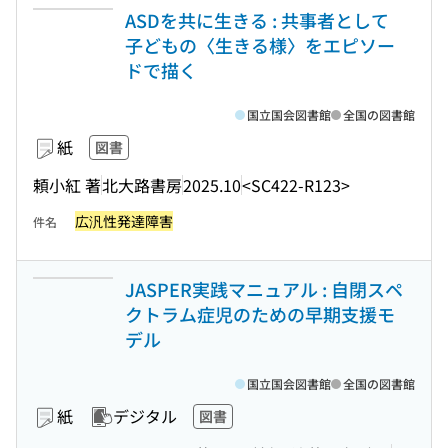
ASDを共に生きる : 共事者として
子どもの〈生きる様〉をエピソー
ドで描く
国立国会図書館
全国の図書館
紙
図書
頼小紅 著
北大路書房
2025.10
<SC422-R123>
広汎性発達障害
件名
JASPER実践マニュアル : 自閉スペ
クトラム症児のための早期支援モ
デル
国立国会図書館
全国の図書館
紙
デジタル
図書