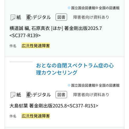
国立国会図書館
全国の図書館
紙
デジタル
図書
障害者向け資料あり
横道誠 編, 石原真衣 [ほか] 著
金剛出版
2025.7
<SC377-R139>
広汎性発達障害
件名
おとなの自閉スペクトラム症の心
理カウンセリング
国立国会図書館
全国の図書館
紙
デジタル
図書
障害者向け資料あり
大島郁葉 著
金剛出版
2025.8
<SC377-R151>
広汎性発達障害
件名