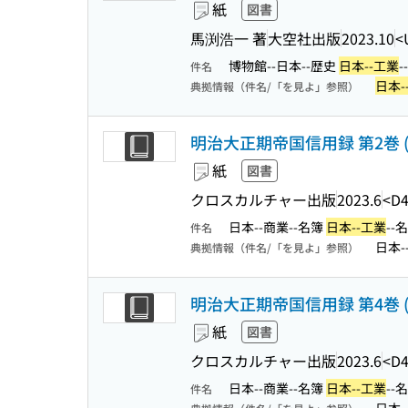
紙
図書
馬渕浩一 著
大空社出版
2023.10
<
博物館--日本--歴史
日本--工業
件名
日本-
典拠情報（件名/「を見よ」参照）
明治大正期帝国信用録 第2巻 (
紙
図書
クロスカルチャー出版
2023.6
<D4
日本--商業--名簿
日本--工業
--
件名
日本-
典拠情報（件名/「を見よ」参照）
明治大正期帝国信用録 第4巻 (
紙
図書
クロスカルチャー出版
2023.6
<D4
日本--商業--名簿
日本--工業
--
件名