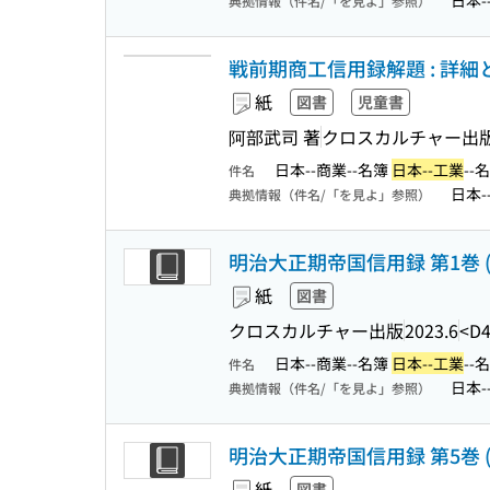
日本-
典拠情報（件名/「を見よ」参照）
戦前期商工信用録解題 : 詳
紙
図書
児童書
阿部武司 著
クロスカルチャー出
日本--商業--名簿
日本--工業
--
件名
日本-
典拠情報（件名/「を見よ」参照）
明治大正期帝国信用録 第1巻 (
紙
図書
クロスカルチャー出版
2023.6
<D4
日本--商業--名簿
日本--工業
--
件名
日本-
典拠情報（件名/「を見よ」参照）
明治大正期帝国信用録 第5巻 (
紙
図書