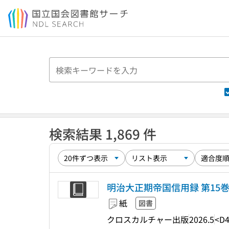
本文へ移動
検索結果 1,869 件
明治大正期帝国信用録 第15巻 (
紙
図書
クロスカルチャー出版
2026.5
<D4