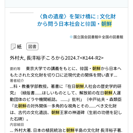
〈負の遺産〉を架け橋に : 文化財
から問う日本社会と韓国・
朝鮮
国立国会図書館
全国の図書館
紙
図書
外村大, 長澤裕子
ころから
2024.7
<K144-R2>
東京大学での講義をもとに、韓国・
朝鮮
から日本へ
要約等
もたされた文化財を切り口に近現代史の関係を問い直す...
著者紹介
...科・教養学部教授。著書に『在日
朝鮮
人社会の歴史学的研
究』（緑蔭書...
...ほしいものとして、解放前の在日
朝鮮
人運
動団体のビラや機関紙誌。 ...
...」批判」（中戸祐夫・森類臣
『北
朝鮮
の対外関係―多角的な視角とその...
...べき文化財
は、古代の文化遺蹟、
朝鮮
王家の神道碑（生前の功徳を記し
た石碑）。
内容細目
... 外村大著. 日本の植民統治と
朝鮮
半島の文化財 長澤裕子著.