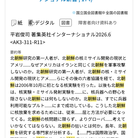
国立国会図書館
全国の図書館
紙
デジタル
図書
障害者向け資料あり
平岩俊司 著
集英社インターナショナル
2026.6
<AK3-311-R11>
要約等
北
朝鮮
研究の第一人者が、北
朝鮮
の核ミサイル開発の現状と
アメリ...
...なぜアメリカはイランと同じく北
朝鮮
を軍事攻撃
しないのか。北
朝鮮
研究の第一人者が、北
朝鮮
の核・ミサイ
ル開発の現状とアメ...
...らにその後の六者協議を経て、北
朝
鮮
は2006年10月に初となる核実験を行った。以後も北
朝鮮
は、核実験・ミサイル発射実験を...
...に、核兵器への野心を
隠さない北
朝鮮
には何もしないのか。北
朝鮮
は、すでに兵器
利用可能なプルト...
...にまで成功している。こうした北
朝鮮
に核放棄を求めるためには、従来...
...屈と方法が必要になっ
てくる。北
朝鮮
の核問題に限らず、よりグローバ...
...考えて
いかなくてはならない。北
朝鮮
の狙いとは何か。長年、北
朝
鮮
を研究する専門家が分析する。【...
...門は国際政治学、国