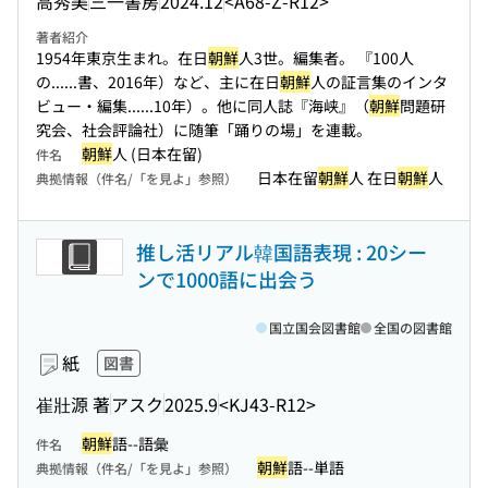
高秀美
三一書房
2024.12
<A68-Z-R12>
著者紹介
1954年東京生まれ。在日
朝鮮
人3世。編集者。 『100人
の...
...書、2016年）など、主に在日
朝鮮
人の証言集のインタ
ビュー・編集...
...10年）。他に同人誌『海峡』（
朝鮮
問題研
究会、社会評論社）に随筆「踊りの場」を連載。
朝鮮
人 (日本在留)
件名
日本在留
朝鮮
人 在日
朝鮮
人
典拠情報（件名/「を見よ」参照）
推し活リアル韓国語表現 : 20シー
ンで1000語に出会う
国立国会図書館
全国の図書館
紙
図書
崔壯源 著
アスク
2025.9
<KJ43-R12>
朝鮮
語--語彙
件名
朝鮮
語--単語
典拠情報（件名/「を見よ」参照）