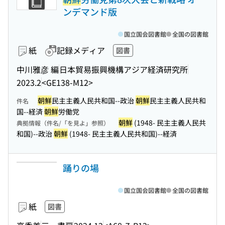
ンデマンド版
国立国会図書館
全国の図書館
紙
記録メディア
図書
中川雅彦 編
日本貿易振興機構アジア経済研究所
2023.2
<GE138-M12>
朝鮮
民主主義人民共和国--政治
朝鮮
民主主義人民共和
件名
国--経済
朝鮮
労働党
朝鮮
(1948- 民主主義人民共
典拠情報（件名/「を見よ」参照）
和国)--政治
朝鮮
(1948- 民主主義人民共和国)--経済
踊りの場
国立国会図書館
全国の図書館
紙
図書