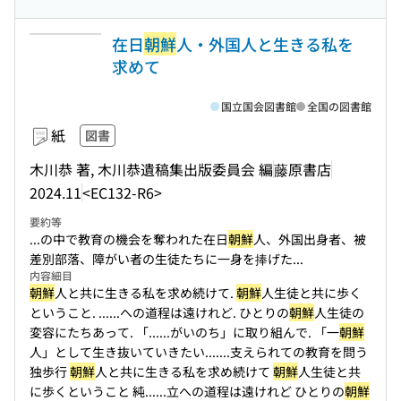
在日
朝鮮
人・外国人と生きる私を
求めて
国立国会図書館
全国の図書館
紙
図書
木川恭 著, 木川恭遺稿集出版委員会 編
藤原書店
2024.11
<EC132-R6>
要約等
...の中で教育の機会を奪われた在日
朝鮮
人、外国出身者、被
差別部落、障がい者の生徒たちに一身を捧げた...
内容細目
朝鮮
人と共に生きる私を求め続けて.
朝鮮
人生徒と共に歩く
ということ. ...
...への道程は遠けれど. ひとりの
朝鮮
人生徒の
変容にたちあって. 「...
...がいのち」に取り組んで. 「一
朝鮮
人」として生き抜いていきたい....
...支えられての教育を問う
独歩行
朝鮮
人と共に生きる私を求め続けて
朝鮮
人生徒と共
に歩くということ 純...
...立への道程は遠けれど ひとりの
朝鮮