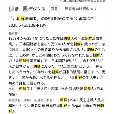
国立国会図書館
全国の図書館
紙
デジタル
図書
障害者向け資料あり
「北
朝鮮
帰国者」の記憶を記録する会 編
集英社
2026.5
<GE138-R19>
要約等
1959年から25年間にわたった在日
朝鮮
人の「北
朝鮮
帰国事
業」。日本国籍者を含む９万3340人が北
朝鮮
に渡ったが、後
に脱北した50人への聞き取りから構成される「北
朝鮮
の生活
史」。 1959年から25年間にわたって行なわれた在日
朝鮮
人
の「北
朝鮮
帰国事業」で、日本国籍者約68...
...含む9万3340
人が日本から北
朝鮮
に渡った。”地上の楽園”という...
...暮ら
しだったのか。90年代に北
朝鮮
が国家的破局に至るまで、民
衆レ...
...饉から脱北へ至る過程など、「北
朝鮮
の生活史」が
初めて詳細に語られる。
朝鮮
民主主義人民共和国--社会 引揚問題
朝鮮
人 (日本
件名
在留)
朝鮮
(1948- 民主主義人民共
典拠情報（件名/「を見よ」参照）
和国)--社会 引揚者問題 日本在留
朝鮮
人 Repatriation 在日
朝
鮮
人