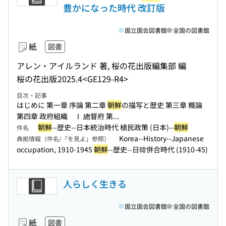
豊かになった時代 改訂版
国立国会図書館
全国の図書館
紙
図書
アレン・アイルランド 著, 桜の花出版編集部 編
桜の花出版
2025.4
<GE129-R4>
目次・記事
はじめに 第一章 序論 第二章
朝鮮
の描写と歴史 第三章 概論
第四章 政府組織 Ⅰ 總督府 第...
朝鮮
--歴史--日本統治時代 植民政策 (日本)--
朝鮮
件名
Korea--History--Japanese
典拠情報（件名/「を見よ」参照）
occupation, 1910-1945
朝鮮
--歴史--日韓併合時代 (1910-45)
人らしく生きる
国立国会図書館
全国の図書館
紙
図書