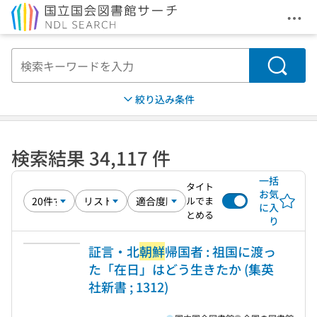
メニ
本文へ移動
検索
絞り込み条件
検索結果 34,117 件
一括
タイト
お気
ルでま
に入
とめる
り
証言・北
朝鮮
帰国者 : 祖国に渡っ
た「在日」はどう生きたか (集英
社新書 ; 1312)