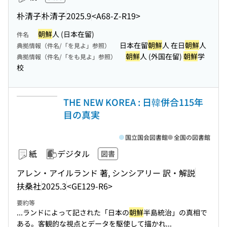
朴清子
朴清子
2025.9
<A68-Z-R19>
朝鮮
人 (日本在留)
件名
日本在留
朝鮮
人 在日
朝鮮
人
典拠情報（件名/「を見よ」参照）
朝鮮
人 (外国在留)
朝鮮
学
典拠情報（件名/「をも見よ」参照）
校
THE NEW KOREA : 日韓併合115年
目の真実
国立国会図書館
全国の図書館
紙
デジタル
図書
アレン・アイルランド 著, シンシアリー 訳・解説
扶桑社
2025.3
<GE129-R6>
要約等
...ランドによって記された「日本の
朝鮮
半島統治」の真相で
ある。客観的な視点とデータを駆使して描かれ...