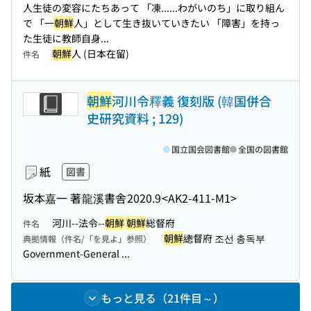
人生徒の変容にたちあって 「凍...
...わがいのち」に取り組ん
で 「一
朝鮮
人」として生き抜いていきたい 「障害」を持っ
た生徒に教師自身...
朝鮮
人 (日本在留)
件名
朝鮮
河川令釋義 復刻版 (韓国併合
史研究資料 ; 129)
国立国会図書館
全国の図書館
紙
図書
坂本嘉一 著
龍溪書舎
2020.9
<AK2-411-M1>
河川--法令--
朝鮮
朝鮮
総督府
件名
朝鮮
總督府 조선 총독부
典拠情報（件名/「を見よ」参照）
Government-General ...
もっと見る（21件目～）