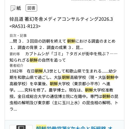
紙
図書
韓昌道 著
幻冬舎メディアコンサルティング
2026.3
<RA531-R123>
目次・記事
...問 ３．３回目の訪朝を終えて
朝鮮
における調査のまとめ
１．調査の背景 ２．調査の成果 ３．昆...
カブトムシが「ゴミ」？タガメが街中を飛ぶ？――
要約等
知られざる
朝鮮
の自然を追って
著者紹介
1982年 在日
朝鮮
人3世として和歌山県で生まれる...
...幼少
期を和歌山県で過ごし、大阪
朝鮮
高級学校（現・大阪
朝鮮
中
高級学校）を卒業後、
朝鮮
大学校（東京都小平市）へ進
学。...
...究科を修了。農学博士。現在は、
朝鮮
大学校准教
授。金日成総合大学の通信博士院に在籍中。専門は
朝鮮
の昆
虫相の解明及び東京都（主に玉川上水）の昆虫相の解明、ト
ラ...
朝鮮
労働党第8次大会と新戦略 オ