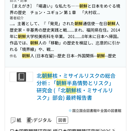
目次・記事
［まえがき］「場違い」な私たち――
朝鮮
と日本をめぐる境
界の歴史 チョン・ユギョン 第１章 「大村収...
著者紹介
...。主著として、『「発見」された
朝鮮
通信使―在日
朝鮮
人
歴史家・辛基秀の歴史実践と戦...
...まれ、福岡県在住。2014
年に
朝鮮
大学校美術科を卒業。 201...
...0年末に日本へ帰国。
作品では、
朝鮮
人の「移動」の歴史を検証し、恣意的に引か
れる「境界線」や、戦...
朝鮮
人 (日本在留)--歴史 日本--外国関係--
朝鮮
--歴史
件名
北
朝鮮
核・ミサイルリスクの総合
分析 : 「
朝鮮
半島情勢とリスク」
研究会 (「北
朝鮮
核・ミサイルリ
スク」部会) 最終報告書
国立国会図書館
全国の図書館
紙
デジタル
図書
日本国際問題研究所 編
日本国際問題研究所
2026.3