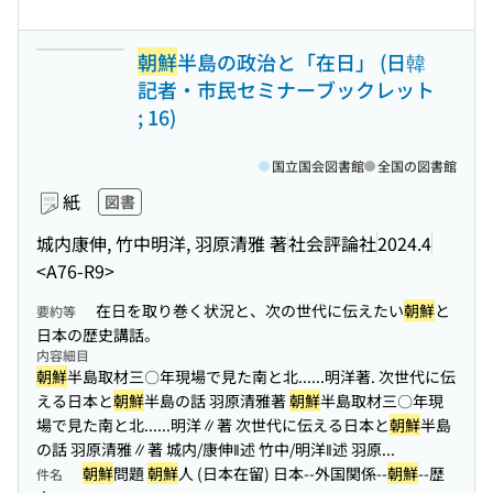
朝鮮
半島の政治と「在日」 (日韓
記者・市民セミナーブックレット
; 16)
国立国会図書館
全国の図書館
紙
図書
城内康伸, 竹中明洋, 羽原清雅 著
社会評論社
2024.4
<A76-R9>
在日を取り巻く状況と、次の世代に伝えたい
朝鮮
と
要約等
日本の歴史講話。
内容細目
朝鮮
半島取材三〇年現場で見た南と北...
...明洋著. 次世代に伝
える日本と
朝鮮
半島の話 羽原清雅著
朝鮮
半島取材三〇年現
場で見た南と北...
...明洋∥著 次世代に伝える日本と
朝鮮
半島
の話 羽原清雅∥著 城内/康伸‖述 竹中/明洋‖述 羽原...
朝鮮
問題
朝鮮
人 (日本在留) 日本--外国関係--
朝鮮
--歴
件名