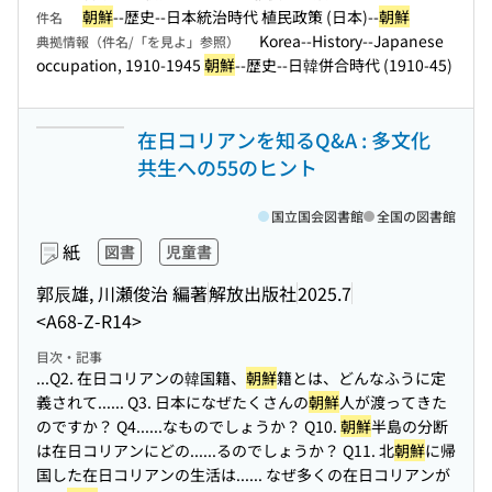
朝鮮
--歴史--日本統治時代 植民政策 (日本)--
朝鮮
件名
Korea--History--Japanese
典拠情報（件名/「を見よ」参照）
occupation, 1910-1945
朝鮮
--歴史--日韓併合時代 (1910-45)
在日コリアンを知るQ&A : 多文化
共生への55のヒント
国立国会図書館
全国の図書館
紙
図書
児童書
郭辰雄, 川瀬俊治 編著
解放出版社
2025.7
<A68-Z-R14>
目次・記事
...Q2. 在日コリアンの韓国籍、
朝鮮
籍とは、どんなふうに定
義されて...
... Q3. 日本になぜたくさんの
朝鮮
人が渡ってきた
のですか？ Q4...
...なものでしょうか？ Q10.
朝鮮
半島の分断
は在日コリアンにどの...
...るのでしょうか？ Q11. 北
朝鮮
に帰
国した在日コリアンの生活は...
... なぜ多くの在日コリアンが