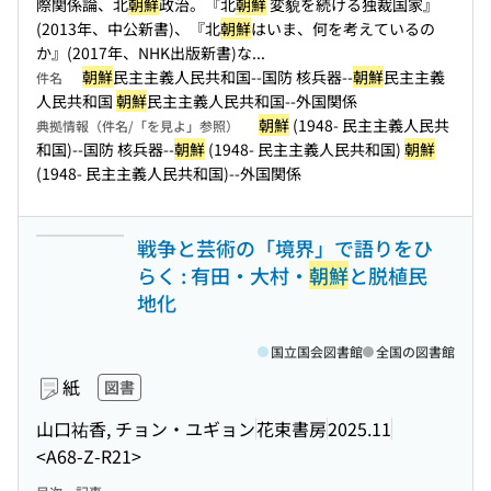
際関係論、北
朝鮮
政治。『北
朝鮮
変貌を続ける独裁国家』
(2013年、中公新書)、『北
朝鮮
はいま、何を考えているの
か』(2017年、NHK出版新書)な...
朝鮮
民主主義人民共和国--国防 核兵器--
朝鮮
民主主義
件名
人民共和国
朝鮮
民主主義人民共和国--外国関係
朝鮮
(1948- 民主主義人民共
典拠情報（件名/「を見よ」参照）
和国)--国防 核兵器--
朝鮮
(1948- 民主主義人民共和国)
朝鮮
(1948- 民主主義人民共和国)--外国関係
戦争と芸術の「境界」で語りをひ
らく : 有田・大村・
朝鮮
と脱植民
地化
国立国会図書館
全国の図書館
紙
図書
山口祐香, チョン・ユギョン
花束書房
2025.11
<A68-Z-R21>