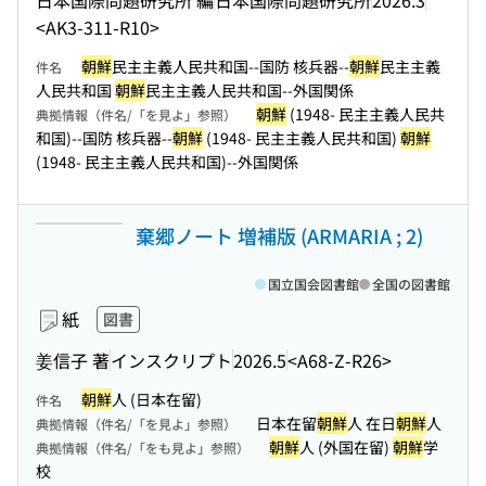
<AK3-311-R10>
朝鮮
民主主義人民共和国--国防 核兵器--
朝鮮
民主主義
件名
人民共和国
朝鮮
民主主義人民共和国--外国関係
朝鮮
(1948- 民主主義人民共
典拠情報（件名/「を見よ」参照）
和国)--国防 核兵器--
朝鮮
(1948- 民主主義人民共和国)
朝鮮
(1948- 民主主義人民共和国)--外国関係
棄郷ノート 増補版 (ARMARIA ; 2)
国立国会図書館
全国の図書館
紙
図書
姜信子 著
インスクリプト
2026.5
<A68-Z-R26>
朝鮮
人 (日本在留)
件名
日本在留
朝鮮
人 在日
朝鮮
人
典拠情報（件名/「を見よ」参照）
朝鮮
人 (外国在留)
朝鮮
学
典拠情報（件名/「をも見よ」参照）
校