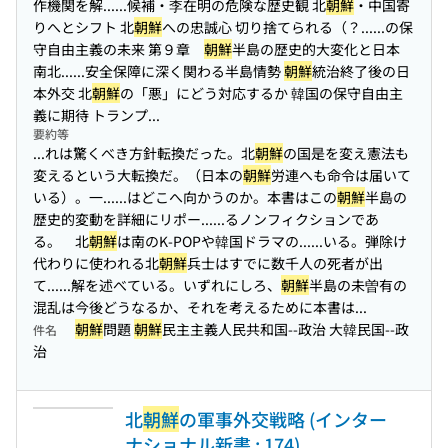
作機関を解...
...候補・李在明の危険な歴史観 北
朝鮮
・中国寄
りへとシフト 北
朝鮮
への忠誠心 切り捨てられる（？...
...の保
守自由主義の未来 第９章
朝鮮
半島の歴史的大変化と日本
南北...
...安全保障に深く関わる半島情勢
朝鮮
統治終了後の日
本外交 北
朝鮮
の「悪」にどう対応するか 韓国の保守自由主
義に期待 トランプ...
要約等
...れは驚くべき方針転換だった。北
朝鮮
の国是を変え憲法も
変えるという大転換だ。（日本の
朝鮮
労連へも命令は届いて
いる）。一...
...はどこへ向かうのか。本書はこの
朝鮮
半島の
歴史的変動を詳細にリポー...
...るノンフィクションであ
る。 北
朝鮮
は南のK-POPや韓国ドラマの...
...いる。弾除け
代わりに使われる北
朝鮮
兵士はすでに数千人の死者が出
て...
...解を述べている。いずれにしろ、
朝鮮
半島の未曽有の
混乱は今後どうなるか、それを考えるために本書は...
朝鮮
問題
朝鮮
民主主義人民共和国--政治 大韓民国--政
件名
治
北
朝鮮
の軍事外交戦略 (インター
ナショナル新書 ; 174)