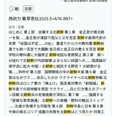
国立国会図書館
全国の図書館
紙
図書
西岡力 著
草思社
2025.5
<A76-R87>
目次・記事
はじめに 第１部 自壊する北
朝鮮
第１章 金正恩が南北統
一を放...
...金正恩が演説で祖父と父を否定
朝鮮
半島現代史の
本質 「韓国は平定...
...の虹」 墨塗りだらけの教科書
朝鮮
総
連でも統一否定で大騒動 金日成と金正日の教えを否定
朝鮮
学校の教科書に大幅修正
朝鮮
地図も使用禁止 第２章 南へ
の憧れで北
朝鮮
が内部崩壊 止まらない韓国への...
...陰謀論が
保守派に拡大 中国・北
朝鮮
と結託する野党？ 大統領が主
張...
...判所が 第３部 国際関係の中の
朝鮮
半島 第６章 金正
恩はなぜウク...
...派兵したのか ウクライナへの北
朝鮮
参戦 北
朝鮮
兵はロシア軍の「弾よけ」 脱走者対策の「射殺組」
朝
鮮
半島での局地戦を想定 ウクライ...
...兵と引き換えのプーチ
ン訪朝 北
朝鮮
兵の死傷者数が深刻に 第７章 ...
...強調する
「密接な意思疎通」 北
朝鮮
への食糧・肥料の輸出ストップ
...
...北者が急増する可能性 第４部
朝鮮
半島と日本 第８章
今後の南北コリア 戒厳の失敗を北
朝鮮
はどう見たか 対南工