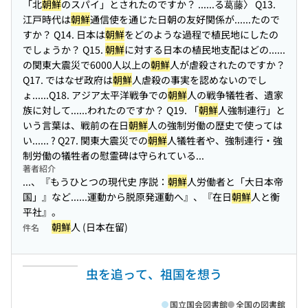
「北
朝鮮
のスパイ」とされたのですか？ ...
...る葛藤〉 Q13.
江戸時代は
朝鮮
通信使を通じた日朝の友好関係が...
...たので
すか？ Q14. 日本は
朝鮮
をどのような過程で植民地にしたの
でしょうか？ Q15.
朝鮮
に対する日本の植民地支配はどの...
...
の関東大震災で6000人以上の
朝鮮
人が虐殺されたのですか？
Q17. ではなぜ政府は
朝鮮
人虐殺の事実を認めないのでし
ょ...
...Q18. アジア太平洋戦争での
朝鮮
人の戦争犠牲者、遺家
族に対して...
...われたのですか？ Q19. 「
朝鮮
人強制連行」と
いう言葉は、戦前の在日
朝鮮
人の強制労働の歴史で使っては
い...
... ? Q27. 関東大震災での
朝鮮
人犠牲者や、強制連行・強
制労働の犠牲者の慰霊碑は守られている...
著者紹介
...、『もうひとつの現代史 序説：
朝鮮
人労働者と「大日本帝
国」』など...
...運動から脱原発運動へ』、『在日
朝鮮
人と衡
平社』。
朝鮮
人 (日本在留)
件名
虫を追って、祖国を想う
国立国会図書館
全国の図書館