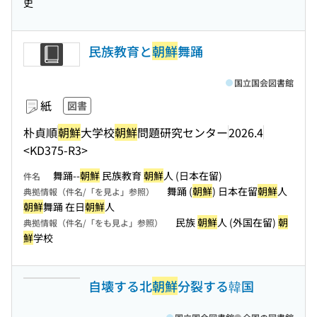
史
民族教育と
朝鮮
舞踊
国立国会図書館
紙
図書
朴貞順
朝鮮
大学校
朝鮮
問題研究センター
2026.4
<KD375-R3>
舞踊--
朝鮮
民族教育
朝鮮
人 (日本在留)
件名
舞踊 (
朝鮮
) 日本在留
朝鮮
人
典拠情報（件名/「を見よ」参照）
朝鮮
舞踊 在日
朝鮮
人
民族
朝鮮
人 (外国在留)
朝
典拠情報（件名/「をも見よ」参照）
鮮
学校
自壊する北
朝鮮
分裂する韓国