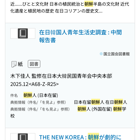
近...
...びとと文化財 日本の植民統治と
朝鮮
半島の文化財 近代
化遺産と植民地の歴史 在日コリアンの歴史文...
在日韓国人青年生活史調査 : 中間
報告書
国立国会図書館
紙
図書
木下佳人 監修
在日本大韓民国青年会中央本部
2025.12
<A68-Z-R25>
朝鮮
人 (日本在留)
件名
日本在留
朝鮮
人 在日
朝鮮
人
典拠情報（件名/「を見よ」参照）
朝鮮
人 (外国在留)
朝鮮
学
典拠情報（件名/「をも見よ」参照）
校
THE NEW KOREA :
朝鮮
が劇的に