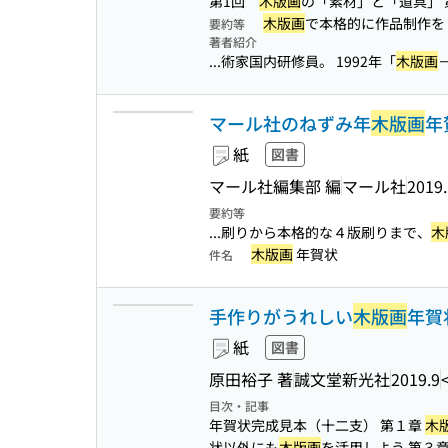
第1回
木版画
の「素材」と「道具」 第
木版画
で本格的に作品制作を
要約等
著者紹介
...術家国内研修員。 1992年「
木版画
マール社のねずみ年
木版画
年
紙
図書
マール社編集部 編
マール社
2019
要約等
...刷りから本格的な４版刷りまで、
木
木版画
年賀状
件名
手作りがうれしい
木版画
年賀
紙
図書
原田裕子 著
誠文堂新光社
2019.9
目次・記事
年賀状完成見本（十二支） 第１章
木
状以外にも
木版画
を活用しよう 第３章