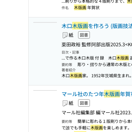
...刷りから本格的な４版刷りまで、
木
木版画
年賀状
件名
木口
木版画
を作ろう (版画技
紙
図書
栗田政裕 監修
阿部出版
2025.3
<K
目次・記事
...で作る木口木版 付 録 木口
木版画
彫り・摺りから通常の木版と
要約等
著者紹介
木口
木版画
家。 1952年茨城県生まれ。.
マール社のたつ年
木版画
年賀
紙
図書
マール社編集部 編
マール社
2023
簡単に彫れる１版刷りから本
要約等
で誰でも手軽に
木版画
を楽しめます。