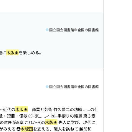
国立国会図書館
全国の図書館
軽に
木版画
を楽しめる。
国立国会図書館
全国の図書館
⑥−近代の
木版画
商業と芸術 竹久夢二の功績 ...
...の仕
紙・短冊・便箋 ⑤−京...
...ィ ⑨−手摺りの雑貨 第３章
の意匠 第5章 これからの
木版画
先人に学び、現代に
がみえる ❹
木版画
を支える、職人を訪ねて 越前和