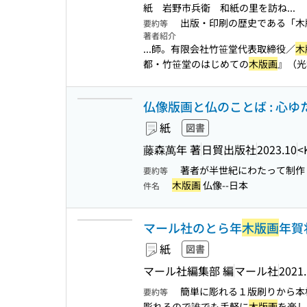
紙 岩野市兵衛 和紙の里を訪ね...
出版・印刷の歴史である「木
要約等
著者紹介
...師。有限会社竹笹堂代表取締役／
木
都・竹笹堂のはじめての
木版画
』（光
仏像版画と仏のことば : 心
紙
図書
藤森萬年 著
日貿出版社
2023.10
<
著者が半世紀にわたって制作
要約等
木版画
仏像--日本
件名
マール社のとら年
木版画
年賀
紙
図書
マール社編集部 編
マール社
2021
簡単に彫れる１版刷りから本
要約等
彫れるので誰でも手軽に
木版画
を楽し