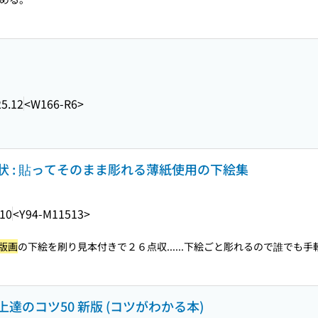
5.12
<W166-R6>
状 : 貼ってそのまま彫れる薄紙使用の下絵集
.10
<Y94-M11513>
版画
の下絵を刷り見本付きで２６点収...
...下絵ごと彫れるので誰でも手
上達のコツ50 新版 (コツがわかる本)