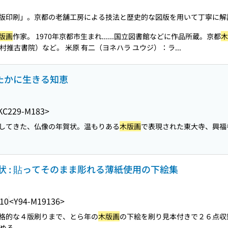
版印刷」。京都の老舗工房による技法と歴史的な図版を用いて丁寧に解
版画
作家。 1970年京都市生まれ...
...国立図書館などに作品所蔵。京都
木
村推古書院）など。 米原 有二（ヨネハラ ユウジ）：ラ...
ゆたかに生きる知恵
KC229-M183>
してきた、仏像の年賀状。温もりある
木版画
で表現された東大寺、興福寺
状 : 貼ってそのまま彫れる薄紙使用の下絵集
.10
<Y94-M19136>
格的な４版刷りまで、とら年の
木版画
の下絵を刷り見本付きで２６点収
める。