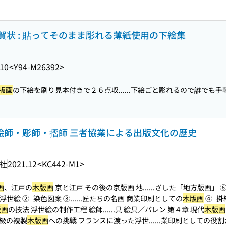
賀状 : 貼ってそのまま彫れる薄紙使用の下絵集
.10
<Y94-M26392>
版画
の下絵を刷り見本付きで２６点収...
...下絵ごと彫れるので誰でも手
 絵師・彫師・摺師 三者協業による出版文化の歴史
社
2021.12
<KC442-M1>
画
、江戸の
木版画
京と江戸 その後の京版画 地...
...ざした「地方版画」 
浮世絵 ②−染色図案 ③...
...匠たちの名画 商業印刷としての
木版画
④−掛
版画
の技法 浮世絵の制作工程 絵師...
...具 絵具／バレン 第４章 現代
木版画
大級の複製
木版画
への挑戦 フランスに渡った浮世...
...業印刷としての役割