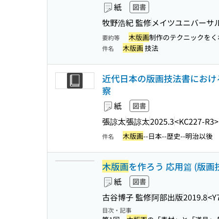
紙
図書
牧野浩紀 監修
メイツユニバーサ
木版画
制作のテクニックをく
要約等
木版画
技法
件名
近代日本の版画技法書におけ
察
紙
図書
張諒太
張諒太
2025.3
<KC227-R3>
木版画
--日本--歴史--明治以後
件名
木版画
を作ろう 応用篇 (版画
紙
図書
古谷博子 監修
阿部出版
2019.8
<Y
目次・記事