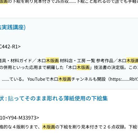
版画
の下絵を刷り見本付きで26点収...
...下絵ごと彫れるので誰でも手軽
法実践講座)
C442-R1>
道具・材料ガイド／ 木口
木版画
材料店・工房 一覧 参考作品／木口
木版
の併用といった応用まで網羅した「木口
木版画
」技法書の決定版。この
..
...ている。 YouTubeで木口
木版画
チャンネルも開設（https:...
...R
状 : 貼ってそのまま彫れる薄紙使用の下絵集
.10
<Y94-M33973>
格的な４版刷りまで、
木版画
の下絵を刷り見本付きで２６点収録。下絵