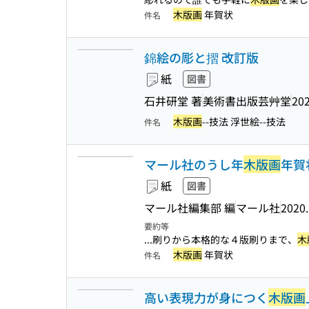
木版画
年賀状
件名
錦絵の彫と摺 改訂版
紙
図書
石井研堂 著
美術書出版芸艸堂
202
木版画
--技法 浮世絵--技法
件名
マール社のうし年
木版画
年賀
紙
図書
マール社編集部 編
マール社
2020
要約等
...刷りから本格的な４版刷りまで、
木
木版画
年賀状
件名
高い表現力が身につく
木版画