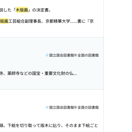
説した「
木版画
」の決定書。
版画
工芸組合副理事長、京都精華大学...
...書に『京
国立国会図書館
全国の図書館
、薬師寺などの国宝・重要文化財の仏...
国立国会図書館
全国の図書館
録。下絵を切り取って版木に貼り、そのまま下絵ごと