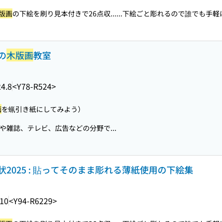
版画
の下絵を刷り見本付きで26点収...
...下絵ごと彫れるので誰でも手軽
の
木版画
教室
4.8
<Y78-R524>
画
を蝋引き紙にしてみよう）
雑誌、テレビ、広告などの分野で...
状2025 : 貼ってそのまま彫れる薄紙使用の下絵集
.10
<Y94-R6229>