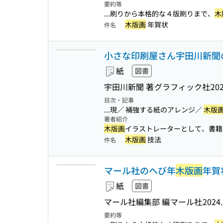
要約等
...刷りから本格的な４版刷りまで、
木
木版画
年賀状
件名
小さな印刷屋さん宇田川新聞
紙
図書
宇田川新聞 著
グラフィック社
202
目次・記事
...現／ 補強する紙のアレンジ／
木版
著者紹介
木版画
イラストレーターとして、書籍や
木版画
技法
件名
マール社のへび年
木版画
年賀
紙
図書
マール社編集部 編
マール社
2024
要約等