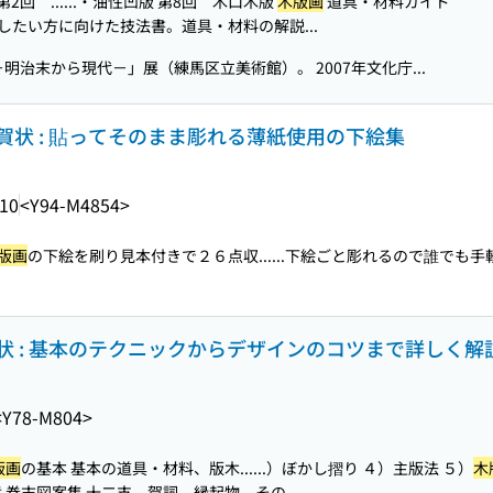
2回 ...
...・油性凹版 第8回 木口木版
木版画
道具・材料ガイド
したい方に向けた技法書。道具・材料の解説...
－明治末から現代－」展（練馬区立美術館）。 2007年文化庁...
賀状 : 貼ってそのまま彫れる薄紙使用の下絵集
.10
<Y94-M4854>
版画
の下絵を刷り見本付きで２６点収...
...下絵ごと彫れるので誰でも手
状 : 基本のテクニックからデザインのコツまで詳しく解説
<Y78-M804>
版画
の基本 基本の道具・材料、版木...
...）ぼかし摺り ４）主版法 ５）
木
 巻末図案集 十二支、賀詞、縁起物、その...