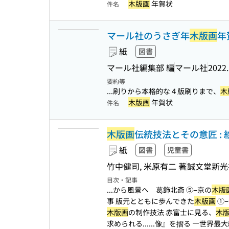
木版画
年賀状
件名
マール社のうさぎ年
木版画
年
紙
図書
マール社編集部 編
マール社
2022
要約等
...刷りから本格的な４版刷りまで、
木
木版画
年賀状
件名
木版画
伝統技法とその意匠 :
紙
図書
児童書
竹中健司, 米原有二 著
誠文堂新光
目次・記事
...から風景へ 葛飾北斎 ⑤−京の
木版
事 版元とともに歩んできた
木版画
①−
木版画
の制作技法 赤富士に見る、
木
求められる...
...像』を摺る ―世界最