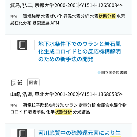
箕島, 弘二, 京都大学
2000-2001
<Y151-H12650084>
環境強度 水素ぜい化 昇温水素分析 水素
状態分析
水素
件名
局在化分布 き裂進展 AFM
地下水条件下でのウランと岩石風
化生成コロイドとの反応機構解明
のための新手法の開発
国立国会図書館
紙
図書
山崎, 浩道, 東北大学
2001-2002
<Y151-H13680585>
荷電粒子励起X線分光 ウラン 定量分析 金属含水酸化物
件名
コロイド 収着挙動 化学
状態分析
分光結晶
河川底質中の硫酸還元菌により生