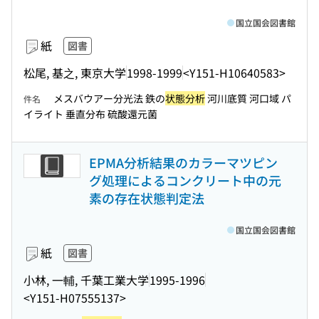
国立国会図書館
紙
図書
松尾, 基之, 東京大学
1998-1999
<Y151-H10640583>
メスバウアー分光法 鉄の
状態分析
河川底質 河口域 パ
件名
イライト 垂直分布 硫酸還元菌
EPMA分析結果のカラーマツピン
グ処理によるコンクリート中の元
素の存在状態判定法
国立国会図書館
紙
図書
小林, 一輔, 千葉工業大学
1995-1996
<Y151-H07555137>