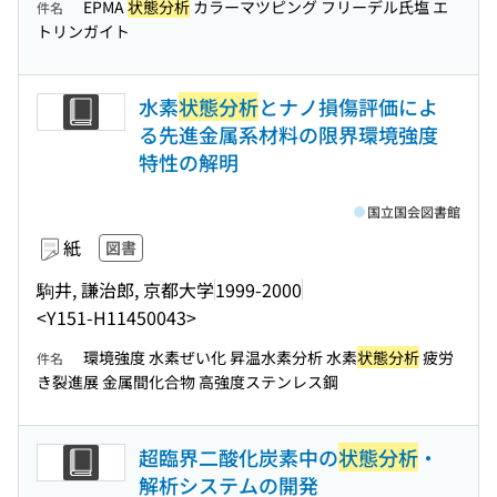
EPMA
状態分析
カラーマツピング フリーデル氏塩 エ
件名
トリンガイト
水素
状態分析
とナノ損傷評価によ
る先進金属系材料の限界環境強度
特性の解明
国立国会図書館
紙
図書
駒井, 謙治郎, 京都大学
1999-2000
<Y151-H11450043>
環境強度 水素ぜい化 昇温水素分析 水素
状態分析
疲労
件名
き裂進展 金属間化合物 高強度ステンレス鋼
超臨界二酸化炭素中の
状態分析
・
解析システムの開発