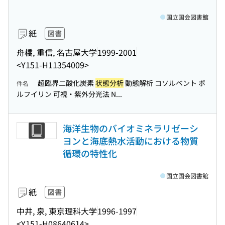
国立国会図書館
紙
図書
舟橋, 重信, 名古屋大学
1999-2001
<Y151-H11354009>
超臨界二酸化炭素
状態分析
動態解析 コソルベント ポ
件名
ルフイリン 可視・紫外分光法 N...
海洋生物のバイオミネラリゼーシ
ヨンと海底熱水活動における物質
循環の特性化
国立国会図書館
紙
図書
中井, 泉, 東京理科大学
1996-1997
<Y151-H08640614>