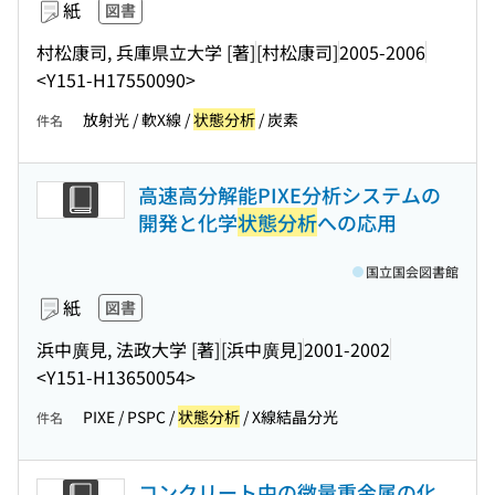
紙
図書
村松康司, 兵庫県立大学 [著]
[村松康司]
2005-2006
<Y151-H17550090>
放射光 / 軟X線 /
状態分析
/ 炭素
件名
高速高分解能PIXE分析システムの
開発と化学
状態分析
への応用
国立国会図書館
紙
図書
浜中廣見, 法政大学 [著]
[浜中廣見]
2001-2002
<Y151-H13650054>
PIXE / PSPC /
状態分析
/ X線結晶分光
件名
コンクリート中の微量重金属の化