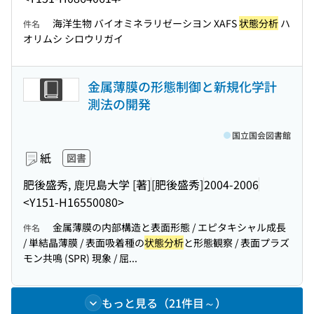
海洋生物 バイオミネラリゼーシヨン XAFS
状態分析
ハ
件名
オリムシ シロウリガイ
金属薄膜の形態制御と新規化学計
測法の開発
国立国会図書館
紙
図書
肥後盛秀, 鹿児島大学 [著]
[肥後盛秀]
2004-2006
<Y151-H16550080>
金属薄膜の内部構造と表面形態 / エピタキシャル成長
件名
/ 単結晶薄膜 / 表面吸着種の
状態分析
と形態観察 / 表面プラズ
モン共鳴 (SPR) 現象 / 屈...
もっと見る（21件目～）