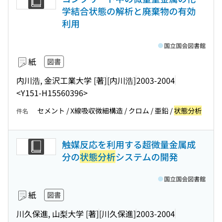
学結合状態の解析と廃棄物の有効
利用
国立国会図書館
紙
図書
内川浩, 金沢工業大学 [著]
[内川浩]
2003-2004
<Y151-H15560396>
セメント / X線吸収微細構造 / クロム / 亜鉛 /
状態分析
件名
触媒反応を利用する超微量金属成
分の
状態分析
システムの開発
国立国会図書館
紙
図書
川久保進, 山梨大学 [著]
[川久保進]
2003-2004