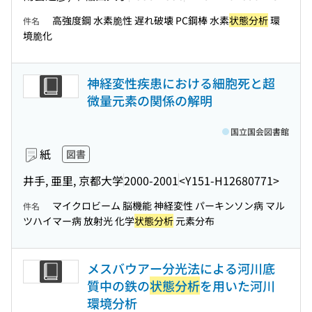
高強度鋼 水素脆性 遅れ破壊 PC鋼棒 水素
状態分析
環
件名
境脆化
神経変性疾患における細胞死と超
微量元素の関係の解明
国立国会図書館
紙
図書
井手, 亜里, 京都大学
2000-2001
<Y151-H12680771>
マイクロビーム 脳機能 神経変性 パーキンソン病 マル
件名
ツハイマー病 放射光 化学
状態分析
元素分布
メスバウアー分光法による河川底
質中の鉄の
状態分析
を用いた河川
環境分析