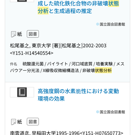
成した硫化鉄化合物の非破壊
状態
分析
と生成過程の推定
国立国会図書館
紙
図書
松尾基之, 東京大学 [著]
[松尾基之]
2002-2003
<Y151-H14540554>
硫酸還元菌 / パイライト / 河口域底質 / 培養実験 / メス
件名
バウアー分光法 / X線吸収微細構造法 / 非破壊
状態分析
高強度鋼の水素脆性における変動
環境の効果
国立国会図書館
紙
図書
南雲道彦, 早稲田大学
1995-1996
<Y151-H07650773>