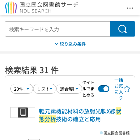
メニ
本文へ移動
検索
絞り込み条件
検索結果 31 件
一括
タイト
お気
ルでま
に入
とめる
り
軽元素機能材料の放射光軟X線
状
態分析
技術の確立と応用
国立国会図書館