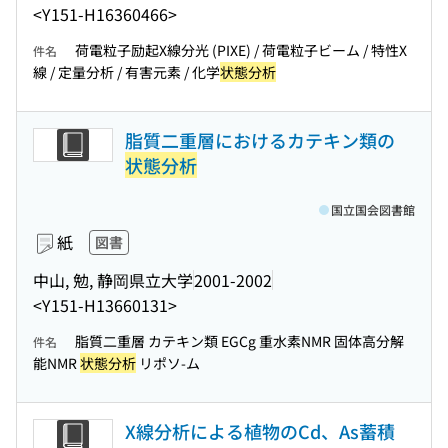
<Y151-H16360466>
荷電粒子励起X線分光 (PIXE) / 荷電粒子ビーム / 特性X
件名
線 / 定量分析 / 有害元素 / 化学
状態分析
脂質二重層におけるカテキン類の
状態分析
国立国会図書館
紙
図書
中山, 勉, 静岡県立大学
2001-2002
<Y151-H13660131>
脂質二重層 カテキン類 EGCg 重水素NMR 固体高分解
件名
能NMR
状態分析
リポソ-ム
X線分析による植物のCd、As蓄積