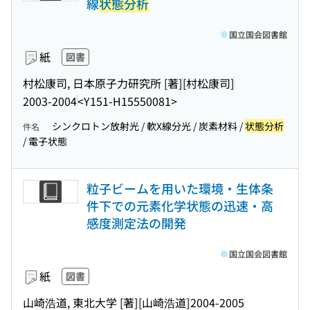
線
状態分析
国立国会図書館
紙
図書
村松康司, 日本原子力研究所 [著]
[村松康司]
2003-2004
<Y151-H15550081>
シンクロトン放射光 / 軟X線分光 / 炭素材料 /
状態分析
件名
/ 電子状態
粒子ビームを用いた環境・生体条
件下での元素化学状態の迅速・高
感度測定法の開発
国立国会図書館
紙
図書
山崎浩道, 東北大学 [著]
[山崎浩道]
2004-2005