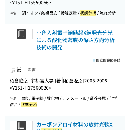
<Y151-H15550066>
銅イオン / 触媒反応 / 接触定量 /
状態分析
/ 流れ分析
件名
小角入射電子線励起X線発光分光
による酸化物薄膜の深さ方向分析
技術の開発
国立国会図書館
紙
図書
柏倉隆之, 宇都宮大学 [著]
[柏倉隆之]
2005-2006
<Y151-H17560020>
X線 / 電子線 / 酸化物 / ナノメートル / 遷移金属 / 化学
件名
結合 /
状態分析
カーボンアロイ材料の放射光軟X