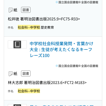
国立国会図書館
全国の図書館
紙
図書
松井聰 著
明治図書出版
2025.9
<FC75-R33>
社会科--中学校
歴史教育
件名
中学校社会科授業発問・言葉かけ
大全 : 生徒が考えたくなるキーフ
レーズ100
国立国会図書館
全国の図書館
紙
図書
林大志郎 著
明治図書出版
2023.6
<FC72-M183>
社会科--中学校
件名