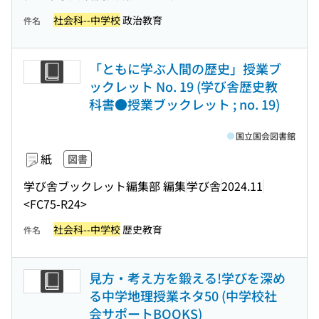
社会科--中学校
政治教育
件名
「ともに学ぶ人間の歴史」授業ブ
ックレット No. 19 (学び舎歴史教
科書●授業ブックレット ; no. 19)
国立国会図書館
紙
図書
学び舎ブックレット編集部 編集
学び舎
2024.11
<FC75-R24>
社会科--中学校
歴史教育
件名
見方・考え方を鍛える!学びを深め
る中学地理授業ネタ50 (中学校社
会サポートBOOKS)