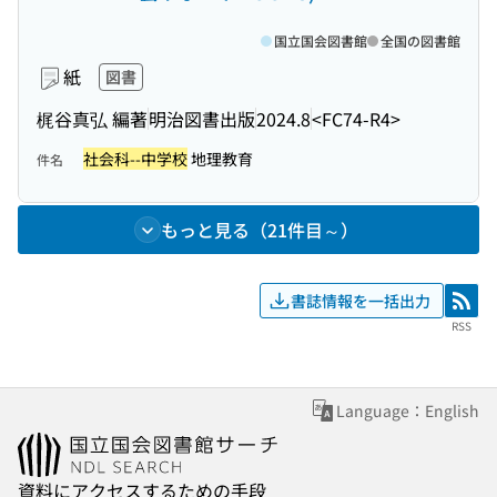
国立国会図書館
全国の図書館
紙
図書
梶谷真弘 編著
明治図書出版
2024.8
<FC74-R4>
社会科--中学校
地理教育
件名
もっと見る（21件目～）
書誌情報を一括出力
RSS
RSS
Language：English
資料にアクセスするための手段