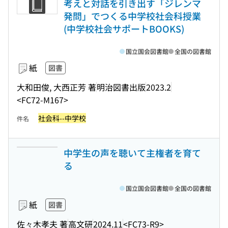
考えと対話を引き出す「ジレンマ
発問」でつくる中学校社会科授業
(中学校社会サポートBOOKS)
国立国会図書館
全国の図書館
紙
図書
大和田俊, 大西正芳 著
明治図書出版
2023.2
<FC72-M167>
社会科--中学校
件名
中学生の声を聴いて主権者を育て
る
国立国会図書館
全国の図書館
紙
図書
佐々木孝夫 著
高文研
2024.11
<FC73-R9>