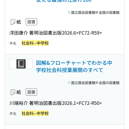
国立国会図書館
全国の図書館
紙
図書
澤田康介 著
明治図書出版
2026.6
<FC72-R59>
社会科--中学校
件名
図解&フローチャートでわかる中
学校社会科授業展開のすべて
国立国会図書館
全国の図書館
紙
図書
川端裕介 著
明治図書出版
2026.1
<FC72-R50>
社会科--中学校
件名