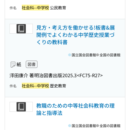
社会科--中学校
公民教育
件名
見方・考え方を働かせる!板書&展
開例でよくわかる中学歴史授業づ
くりの教科書
国立国会図書館
全国の図書館
紙
図書
澤田康介 著
明治図書出版
2025.3
<FC75-R27>
社会科--中学校
歴史教育
件名
教職のための中等社会科教育の理
論と指導法
国立国会図書館
全国の図書館