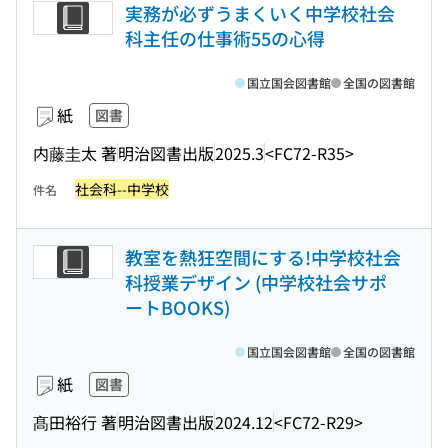
実務が必ずうまくいく中学校社会
科主任の仕事術55の心得
国立国会図書館
全国の図書館
紙
図書
内藤圭太 著
明治図書出版
2025.3
<FC72-R35>
社会科--中学校
件名
教室を熱狂空間にする!中学校社会
科授業デザイン (中学校社会サポ
ートBOOKS)
国立国会図書館
全国の図書館
紙
図書
髙田裕行 著
明治図書出版
2024.12
<FC72-R29>