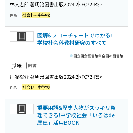
林大志郎 著
明治図書出版
2024.2
<FC72-R3>
社会科--中学校
件名
図解&フローチャートでわかる中
学校社会科教材研究のすべて
国立国会図書館
全国の図書館
紙
図書
川端裕介 著
明治図書出版
2024.2
<FC72-R5>
社会科--中学校
件名
重要用語&歴史人物がスッキリ整
理できる!中学校社会「いろはde
歴史」活用BOOK