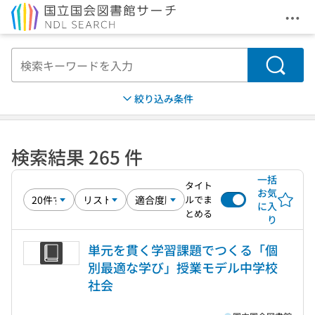
メニ
本文へ移動
検索
絞り込み条件
検索結果 265 件
一括
タイト
お気
ルでま
に入
とめる
り
単元を貫く学習課題でつくる「個
別最適な学び」授業モデル中学校
社会