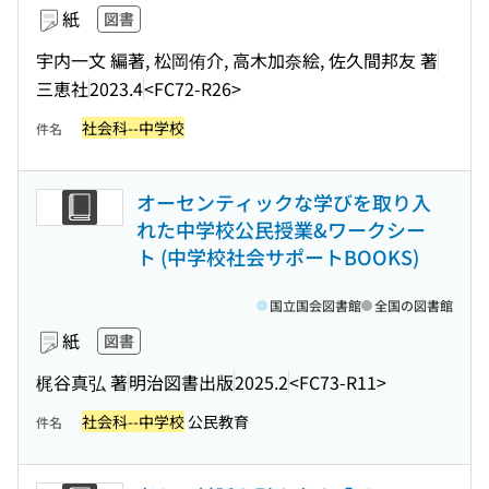
紙
図書
宇内一文 編著, 松岡侑介, 高木加奈絵, 佐久間邦友 著
三恵社
2023.4
<FC72-R26>
社会科--中学校
件名
オーセンティックな学びを取り入
れた中学校公民授業&ワークシー
ト (中学校社会サポートBOOKS)
国立国会図書館
全国の図書館
紙
図書
梶谷真弘 著
明治図書出版
2025.2
<FC73-R11>
社会科--中学校
公民教育
件名