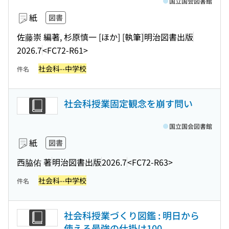
国立国会図書館
紙
図書
佐藤崇 編著, 杉原慎一 [ほか] [執筆]
明治図書出版
2026.7
<FC72-R61>
社会科--中学校
件名
社会科授業固定観念を崩す問い
国立国会図書館
紙
図書
西脇佑 著
明治図書出版
2026.7
<FC72-R63>
社会科--中学校
件名
社会科授業づくり図鑑 : 明日から
使える最強の仕掛け100