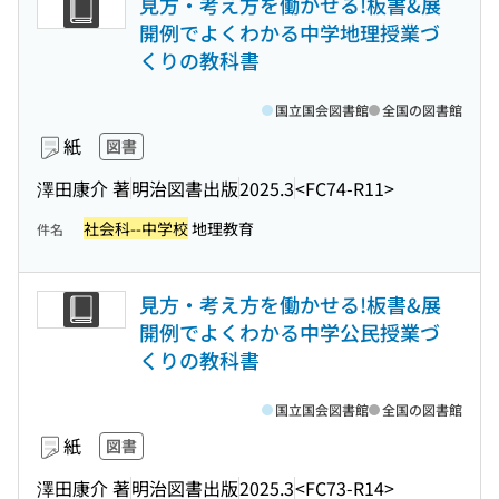
見方・考え方を働かせる!板書&展
開例でよくわかる中学地理授業づ
くりの教科書
国立国会図書館
全国の図書館
紙
図書
澤田康介 著
明治図書出版
2025.3
<FC74-R11>
社会科--中学校
地理教育
件名
見方・考え方を働かせる!板書&展
開例でよくわかる中学公民授業づ
くりの教科書
国立国会図書館
全国の図書館
紙
図書
澤田康介 著
明治図書出版
2025.3
<FC73-R14>